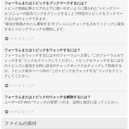
フォーラムまたはトピックをブックマークするには？
トピック投稿記事エリアの上下に使いやすいように置かれた“トピックツー
ル”メニューの該当リンクをクリックすることで特定のトピックをブックマー
クまたはウォッチできます。
“返信が投稿されたら通知する”オプションにチェックを入れてトピックに返信
するとトピックウォッチを開始します。
ページトップ
フォーラムまたはトピックをウォッチするには？
フォーラムをウォッチするにはそのフォーラムへ入室し “このフォーラムをウ
ォッチする” リンクをクリックしてください。トピックをウォッチするにはそ
のトピックに返信する時に該当のチェックボックスをチェックして投稿する
か、トピック表示ページ内の “このトピックをウォッチする” リンクをクリッ
クしてください。
ページトップ
フォーラムまたはトピックのウォッチを解除するには？
ユーザーCP 内の “ウォッチの管理” へ行き、説明と指示に従ってください。
ページトップ
ファイルの添付