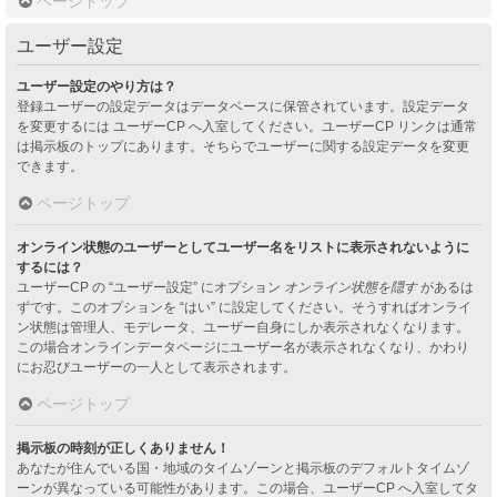
ページトップ
ユーザー設定
ユーザー設定のやり方は？
登録ユーザーの設定データはデータベースに保管されています。設定データ
を変更するには ユーザーCP へ入室してください。ユーザーCP リンクは通常
は掲示板のトップにあります。そちらでユーザーに関する設定データを変更
できます。
ページトップ
オンライン状態のユーザーとしてユーザー名をリストに表示されないように
するには？
ユーザーCP の “ユーザー設定” にオプション
オンライン状態を隠す
があるは
ずです。このオプションを “はい” に設定してください。そうすればオンライ
ン状態は管理人、モデレータ、ユーザー自身にしか表示されなくなります。
この場合オンラインデータページにユーザー名が表示されなくなり、かわり
にお忍びユーザーの一人として表示されます。
ページトップ
掲示板の時刻が正しくありません！
あなたが住んでいる国・地域のタイムゾーンと掲示板のデフォルトタイムゾ
ーンが異なっている可能性があります。この場合、ユーザーCP へ入室してタ