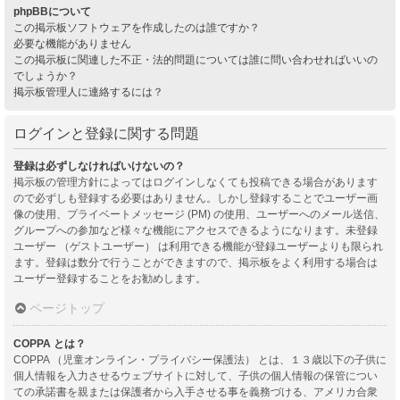
phpBBについて
この掲示板ソフトウェアを作成したのは誰ですか？
必要な機能がありません
この掲示板に関連した不正・法的問題については誰に問い合わせればいいの
でしょうか？
掲示板管理人に連絡するには？
ログインと登録に関する問題
登録は必ずしなければいけないの？
掲示板の管理方針によってはログインしなくても投稿できる場合があります
ので必ずしも登録する必要はありません。しかし登録することでユーザー画
像の使用、プライベートメッセージ (PM) の使用、ユーザーへのメール送信、
グループへの参加など様々な機能にアクセスできるようになります。未登録
ユーザー （ゲストユーザー） は利用できる機能が登録ユーザーよりも限られ
ます。登録は数分で行うことができますので、掲示板をよく利用する場合は
ユーザー登録することをお勧めします。
ページトップ
COPPA とは？
COPPA （児童オンライン・プライバシー保護法） とは、１３歳以下の子供に
個人情報を入力させるウェブサイトに対して、子供の個人情報の保管につい
ての承諾書を親または保護者から入手させる事を義務づける、アメリカ合衆