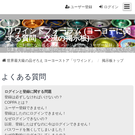
ユーザー登録
ログイン
リワインドフォーラム (ヨーヨーに関
する質問・交流の掲示板)
初めてご利用になられる方は、ページ上部の『ユーザー登録』をお願い
します。ヨーヨーでお困りのことがあれば当掲示板で聞いてみてくださ
い。できないトリック・ヨーヨー選び、なんでもOKです。ヨーヨーのプ
ロもお答えしています。
世界最大級の品ぞろえ ヨーヨーストア「リワインド」
掲示板トップ
よくある質問
ログインと登録に関する問題
登録は必ずしなければいけないの？
COPPA とは？
ユーザー登録できません！
登録はしたのにログインできません！
なぜログインできないの？
以前、登録したはずなのに今はログインできません！
パスワードを無くしてしまいました！
なぜ自動的にログオフしてしまうの？