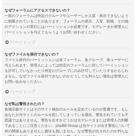
なぜフォーラムにアクセスできないの？
一部のフォーラムは特定のグループやユーザーしか入室・表示できないよう
に制限されていることがあります。フォーラムの表示、入室、投稿、その他
のアクションの実行にはパーミッションが必要です。モデレータか管理人に
パーミッションを与えてもらうようお問い合わせください。
ページトップ
なぜファイルを添付できないの？
ファイル添付のパーミッションは各フォーラム、各グループ、各ユーザーに
与えられます。管理人によっては特定のフォーラムに対してパーミッション
を許可していなかったり特定のグループにのみ許可していたりするかもしれ
ません。なぜファイル添付できないのかどうしても判らない場合は管理人に
お問い合わせください。
ページトップ
なぜ私は警告されたの？
各掲示板サイトはそのサイト独自のルールを定めているのが普通です。もし
あなたが当サイトのルールを犯してしまっている場合、警告されていても不
思議ではありません。警告を出すかどうかはモデレータまたは管理人の判断
であることにご注意ください。phpBB Group は当サイトが出す警告について
何の関係もありませんし責任も負いません。なぜ警告が出されたのか判らな