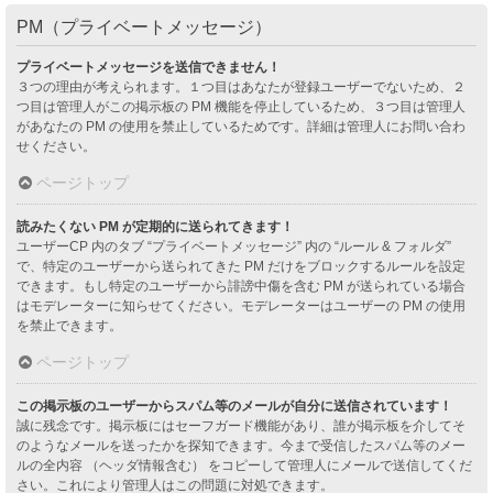
PM（プライベートメッセージ）
プライベートメッセージを送信できません！
３つの理由が考えられます。１つ目はあなたが登録ユーザーでないため、２
つ目は管理人がこの掲示板の PM 機能を停止しているため、３つ目は管理人
があなたの PM の使用を禁止しているためです。詳細は管理人にお問い合わ
せください。
ページトップ
読みたくない PM が定期的に送られてきます！
ユーザーCP 内のタブ “プライベートメッセージ” 内の “ルール & フォルダ”
で、特定のユーザーから送られてきた PM だけをブロックするルールを設定
できます。もし特定のユーザーから誹謗中傷を含む PM が送られている場合
はモデレーターに知らせてください。モデレーターはユーザーの PM の使用
を禁止できます。
ページトップ
この掲示板のユーザーからスパム等のメールが自分に送信されています！
誠に残念です。掲示板にはセーフガード機能があり、誰が掲示板を介してそ
のようなメールを送ったかを探知できます。今まで受信したスパム等のメー
ルの全内容 （ヘッダ情報含む） をコピーして管理人にメールで送信してくだ
さい。これにより管理人はこの問題に対処できます。