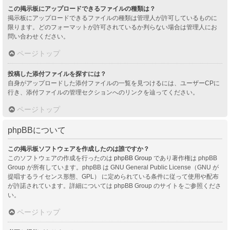
この掲示板にアップロードできるファイルの種類は？
掲示板にアップロードできるファイルの種類は管理人が許可しているものに
限ります。どのフォーマットが許可されているか判らない場合は管理人にお
問い合わせください。
ページトップ
投稿した添付ファイルを探すには？
自身がアップロードした添付ファイルの一覧を見つけるには、ユーザーCPに
行き、添付ファイルの管理セクションへのリンクを辿ってください。
ページトップ
phpBBについて
この掲示板ソフトウェアを作成したのは誰ですか？
このソフトウェアの作成を行ったのは
phpBB Group
であり著作権は phpBB
Group が所有しています。phpBB は GNU General Public License（GNU が
提唱するライセンス形態、GPL） に定められている条件に従って使用や配布
が許諾されています。詳細については phpBB Group のサイトをご参照くださ
い。
ページトップ