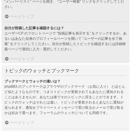
“メンバーリスト” ページを開き、 “ユーザー検索” リンクをクリックしてくだ
さい。
ページトップ
自分が投稿した記事を確認するには？
ユーザーCP のフロントページで “投稿記事を表示する” をクリックするか、あ
るいはあなた自身のプロフィールページを開いて “ユーザーの記事を全て検
索” をクリックしてください。自分が投稿したトピックを確認するには詳細検
索ページで適切に入力・選択してください。
ページトップ
トピックのウォッチとブックマーク
ブックマークとウォッチの違いは？
phpBB3 のブックマークはブラウザのブックマーク （お気に入り） とほとん
ど似たようなものです。つまりトピックが更新されてもあなたに通知される
ことはありませんが、あなたは後でそのトピックに戻ることができます。ト
ピックのウォッチはそれとは違い、トピックが更新されるとあなたに通知が
送られます。通知をプライベートメッセージで受け取るかメールで受け取る
かは好みで選べます。フォーラムのウォッチについても同様です。
ページトップ