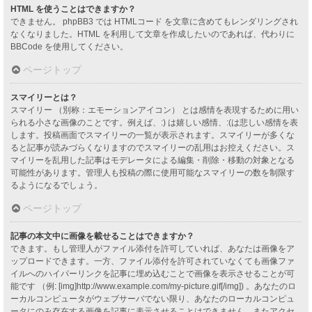
HTML を使うことはできますか？
できません。 phpBB3 では HTMLコード を文章に含めてもレンダリングされ
なくなりました。HTML を利用して文章を作成したいのであれば、代わりに
BBCode を使用してください。
ページトップ
スマイリーとは？
スマイリー （別称：エモーションアイコン） とは感情を表現するために用い
られる小さな画像のことです。例えば、:) は嬉しい感情、:(は悲しい感情を表
します。投稿画面でスマイリーの一覧が表示されます。スマイリーが多くな
ると記事が読みづらくなりますのでスマイリーの乱用はお控えください。ス
マイリーを乱用した記事はモデレータによる編集・削除・移動の対象となる
可能性があります。管理人も投稿の際に使用可能なスマイリーの数を制限す
るようになるでしょう。
ページトップ
記事の本文中に画像を載せることはできますか？
できます。もし管理人がファイル添付を許可していれば、あなたは画像をア
ップロードできます。一方、ファイル添付を許可されていなくても画像ファ
イルへのハイパーリンクを記事に埋め込むことで画像を表示させることが可
能です （例: [img]http://www.example.com/my-picture.gif[/img]) 。あなたのロ
ーカルコンピュータがウェブサーバでない限り、あなたのローカルコンピュ
ータにのみ存在する画像を記事に表示させることはできません。またアクセ