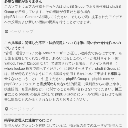
必要な機能がありません
このソフトウェアの作成を行ったのは phpBB Group であり著作権は phpBB
Group が所有しています。その機能が必要だと思う場合、
phpBB Ideas Centre
へ訪問してください。そちらで既に提案されたアイデア
への投票および新しい機能の提案を行うことができます。
ページトップ
この掲示板に関連した不正・法的問題については誰に問い合わせればいいの
でしょうか？
“管理・運営チーム” の各 Adminユーザー が正しい連絡先であるはずです。も
し誰も返答してくれない場合、あるいはもしこのサイトが無料サイト （例:
Yahoo!, free.fr, f2s.com など） で運営されている場合、ドメイン所持者 （
whois lookup
検索で調べてください） に連絡すべきです。phpBB Group に
は、誰が何処でどのようにこの掲示板を使用するかについて干渉する
権限は
全くない
ということにご注意ください。phpBB Group に phpbb.com や
phpBBソフトウェア と
直接関わりのない
法的問題 （裁判所からの停止命令、
損害賠償、名誉棄損など） に関することを問い合わせないでください。
第三
者
による phpBB の使用に関して phpBB Group にメールで問い合わせても回
答は簡単なものか全くされないものとお考えください。
ページトップ
掲示板管理人に連絡するには？
管理人がオプションを有効にしていれば、掲示板の全てのユーザが“管理人に