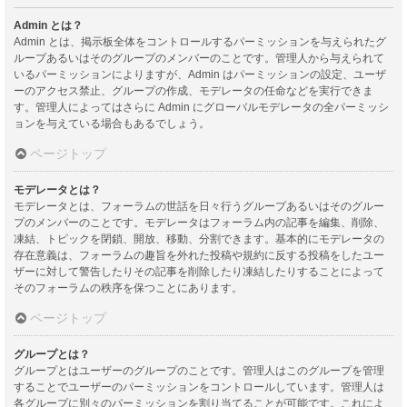
Admin とは？
Admin とは、掲示板全体をコントロールするパーミッションを与えられたグ
ループあるいはそのグループのメンバーのことです。管理人から与えられて
いるパーミッションによりますが、Admin はパーミッションの設定、ユーザ
ーのアクセス禁止、グループの作成、モデレータの任命などを実行できま
す。管理人によってはさらに Admin にグローバルモデレータの全パーミッシ
ョンを与えている場合もあるでしょう。
ページトップ
モデレータとは？
モデレータとは、フォーラムの世話を日々行うグループあるいはそのグルー
プのメンバーのことです。モデレータはフォーラム内の記事を編集、削除、
凍結、トピックを閉鎖、開放、移動、分割できます。基本的にモデレータの
存在意義は、フォーラムの趣旨を外れた投稿や規約に反する投稿をしたユー
ザーに対して警告したりその記事を削除したり凍結したりすることによって
そのフォーラムの秩序を保つことにあります。
ページトップ
グループとは？
グループとはユーザーのグループのことです。管理人はこのグループを管理
することでユーザーのパーミッションをコントロールしています。管理人は
各グループに別々のパーミッションを割り当てることが可能です。これによ