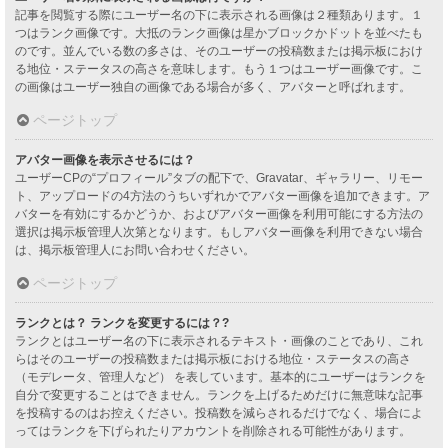
記事を閲覧する際にユーザー名の下に表示される画像は２種類あります。１
つはランク画像です。大抵のランク画像は星かブロックかドットを並べたも
のです。並んでいる数の多さは、そのユーザーの投稿数または掲示板におけ
る地位・ステータスの高さを意味します。もう１つはユーザー画像です。こ
の画像はユーザー独自の画像である場合が多く、アバターと呼ばれます。
ページトップ
アバター画像を表示させるには？
ユーザーCPの“プロフィール”タブの配下で、Gravatar、ギャラリー、リモー
ト、アップロードの4方法のうちいずれかでアバター画像を追加できます。ア
バターを有効にするかどうか、およびアバター画像を利用可能にする方法の
選択は掲示板管理人次第となります。もしアバター画像を利用できない場合
は、掲示板管理人にお問い合わせください。
ページトップ
ランクとは？ ランクを変更するには？?
ランクとはユーザー名の下に表示されるテキスト・画像のことであり、これ
らはそのユーザーの投稿数または掲示板における地位・ステータスの高さ
（モデレータ、管理人など） を表しています。基本的にユーザーはランクを
自分で変更することはできません。ランクを上げるためだけに無意味な記事
を投稿するのはお控えください。投稿数を減らされるだけでなく、場合によ
ってはランクを下げられたりアカウントを削除される可能性があります。