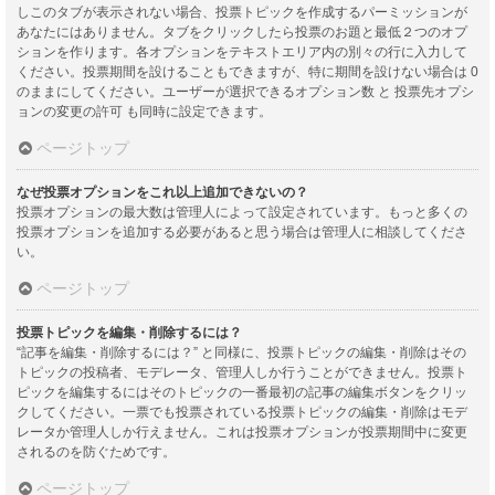
しこのタブが表示されない場合、投票トピックを作成するパーミッションが
あなたにはありません。タブをクリックしたら投票のお題と最低２つのオプ
ションを作ります。各オプションをテキストエリア内の別々の行に入力して
ください。投票期間を設けることもできますが、特に期間を設けない場合は 0
のままにしてください。ユーザーが選択できるオプション数 と 投票先オプシ
ョンの変更の許可 も同時に設定できます。
ページトップ
なぜ投票オプションをこれ以上追加できないの？
投票オプションの最大数は管理人によって設定されています。もっと多くの
投票オプションを追加する必要があると思う場合は管理人に相談してくださ
い。
ページトップ
投票トピックを編集・削除するには？
“記事を編集・削除するには？” と同様に、投票トピックの編集・削除はその
トピックの投稿者、モデレータ、管理人しか行うことができません。投票ト
ピックを編集するにはそのトピックの一番最初の記事の編集ボタンをクリッ
クしてください。一票でも投票されている投票トピックの編集・削除はモデ
レータか管理人しか行えません。これは投票オプションが投票期間中に変更
されるのを防ぐためです。
ページトップ