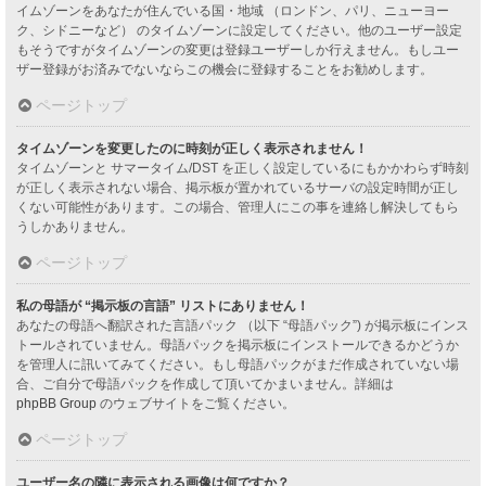
イムゾーンをあなたが住んでいる国・地域 （ロンドン、パリ、ニューヨー
ク、シドニーなど） のタイムゾーンに設定してください。他のユーザー設定
もそうですがタイムゾーンの変更は登録ユーザーしか行えません。もしユー
ザー登録がお済みでないならこの機会に登録することをお勧めします。
ページトップ
タイムゾーンを変更したのに時刻が正しく表示されません！
タイムゾーンと サマータイム/DST を正しく設定しているにもかかわらず時刻
が正しく表示されない場合、掲示板が置かれているサーバの設定時間が正し
くない可能性があります。この場合、管理人にこの事を連絡し解決してもら
うしかありません。
ページトップ
私の母語が “掲示板の言語” リストにありません！
あなたの母語へ翻訳された言語パック （以下 “母語パック”) が掲示板にインス
トールされていません。母語パックを掲示板にインストールできるかどうか
を管理人に訊いてみてください。もし母語パックがまだ作成されていない場
合、ご自分で母語パックを作成して頂いてかまいません。詳細は
phpBB Group
のウェブサイトをご覧ください。
ページトップ
ユーザー名の隣に表示される画像は何ですか？