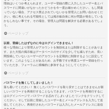
理由はいくつか考えられます。ユーザー登録の際に入力したユーザー名とパ
スワードに間違いがなかったかどうかを今一度お確かめください。もし間違
っていない場合、アクセス禁止されていないかを管理人にお問い合わせくだ
さい。他に考えられる可能性としては掲示板自体に何か問題が発生している
かもしれない事です。その場合、管理人は問題を解決する必要があるでしょ
う。
ページトップ
以前、登録したはずなのに今はログインできません！
様々な理由により管理人がアカウントを無効化または削除することがありま
す。また大抵の掲示板はデータベースのサイズを少しでも減らすため、長い
間投稿していないユーザーのアカウントを定期的に削除するように設定して
います。このようなことがあるため、お手数ですが再度ユーザー登録を行っ
ていただき、フォーラムに積極的に参加するようにしてください。
ページトップ
パスワードを無くしてしまいました！
落ち着いてください！ 無くしたパスワードを取り戻すことはできませんが新
しいパスワードを再発行することならできます。パスワードを再発行するに
はログインページで
パスワードを忘れてしまいました
リンクをクリックして
ください。そして以前に登録したユーザー名とメールアドレスを入力して送
信してください。再発行されたパスワードは入力したメールアドレスに送信
されます。