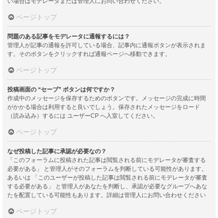
い場合はモデレータまたは管理人にお問い合わせください。
ページトップ
問題のある記事をモデレータに通報するには？
管理人が記事の通報を許可している場合、記事内に通報ボタンが表示されま
す。そのボタンをクリックすれば通報ページへ移動できます。
ページトップ
投稿画面の “セーブ” ボタンは何ですか？
作成中のメッセージを保存するためのボタンです。メッセージの完成に時間
がかかる場合は利用すると良いでしょう。保存されたメッセージをロード
（読み込み）するには ユーザーCP へ入室してください。
ページトップ
なぜ投稿した記事に承認が必要なの？
「このフォーラムに投稿された記事は閲覧される前にモデレータが審査する
必要がある」 と管理人がそのフォーラムを判断している可能性があります。
あるいは 「このユーザーが投稿した記事は閲覧される前にモデレータが審査
する必要がある」 と管理人があなたを判断し、承認が必要なグループへあな
たを配置している可能性もあります。詳細は管理人にお問い合わせください
ページトップ