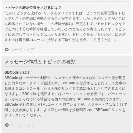
トピックの表示位置を上げるには？
“このトピックを上げる” リンクをクリックすればトピックの表示位置をトピ
ックリストの先頭に移動させることができます。しかしそのリンクがどこに
も表示されていない場合、この機能が無効に設定されているかトピックを上
げるのに十分な時間が経過していないかのどちらかが考えられます。トピッ
クに返信してもトピックは上がりますが、トピックを上げるためだけに返信
するのは掲示板のルールに抵触する可能性がある点にご注意ください。
ページトップ
メッセージ作成とトピックの種類
BBCode とは？
BBCode はユーザーの利便性・システムの安全性のためにシステム側が用意
した簡単なマークアップ言語です。BBCode を使用することによって文章の
見栄えをコントロールしたり画像やリンクを文章に挿入したりできるように
なります。BBCode を使用するにはパーミッションが必要です。パーミッシ
ョンが与えられている場合でも個々の投稿で BBCode を無効にできます。
BBCode それ自体は HTMLコード と似ていますが、タグを < > ではなく [ ] で
閉じる点が異なります。より詳しい情報は投稿画面内の “BBCode” リンクを
クリックしてください。
ページトップ