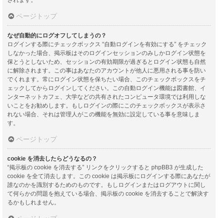
ページトップ
なぜ自動的にログオフしてしまうの？
ログインする際にチェックボックス “自動ログインを有効にする” をチェック
しなかった場合、掲示板はそのログインセッションのみしかログイン状態を
保とうとしないため、セッションの有効期限が過ぎるとログイン状態も自然
に解除されます。この事はあなたのアカウントが他人に悪用される事を防い
でくれます。常にログイン状態を保ちたい場合、このチェックボックスをチ
ェックしてからログインしてください。この自動ログイン機能は図書館、イ
ンターネットカフェ、大学などの共有されたコンピュータ環境では利用しな
いことをお勧めします。もしログインの際にこのチェックボックスが表示さ
れない場合、それは管理人がこの機能を無効に設定している事を意味しま
す。
ページトップ
cookie を消去したらどうなるの？
“掲示板の cookie を消去する” リンクをクリックすると phpBB3 が生成した
cookie を全て消去します。この cookie は掲示板にログインする際にあなたが
誰なのかを識別するためのものです。もしログインまたはログアウトに関し
て何らかの問題を抱えている場合、掲示板の cookie を消去することで解決す
るかもしれません。