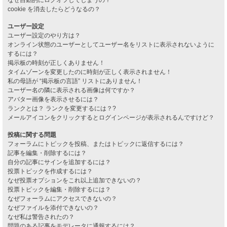
cookie を消去したらどうなるの？
ユーザー設定
ユーザー設定のやり方は？
オンライン状態のユーザーとしてユーザー名をリストに表示されないように
するには？
掲示板の時刻が正しくありません！
タイムゾーンを変更したのに時刻が正しく表示されません！
私の母語が “掲示板の言語” リストにありません！
ユーザー名の隣に表示される画像は何ですか？
アバター画像を表示させるには？
ランクとは？ ランクを変更するには？?
メールアイコンをクリックするとログインページが表示されるんですけど？
投稿に関する問題
フォーラムにトピックを投稿、またはトピックに返信するには？
記事を編集・削除するには？
自分の記事にサインを追加するには？
投票トピックを作成するには？
なぜ投票オプションをこれ以上追加できないの？
投票トピックを編集・削除するには？
なぜフォーラムにアクセスできないの？
なぜファイルを添付できないの？
なぜ私は警告されたの？
問題のある記事をモデレータに通報するには？