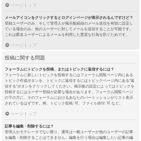
ページトップ
メールアイコンをクリックするとログインページが表示されるんですけど？
登録ユーザーのみ、そして管理人が掲示板経由のメール送信を有効に設定し
ている場合のみ、他のユーザーに対してメールを送信することが可能です。
これは匿名ユーザーによるメールを利用した悪質な行為を防ぐためです。
ページトップ
投稿に関する問題
フォーラムにトピックを投稿、またはトピックに返信するには？
フォーラムに新しいトピックを投稿するにはフォーラム閲覧ページ内にある
トピック作成ボタンを、トピックに返信するにはトピックページ内にある“返
信する”ボタンをクリックしてください。掲示板の設定によってはトピックを
投稿するにはユーザー登録が必要な場合があります。フォーラム閲覧ページ
の下の方に、そのフォーラムにおけるあなたのパーミッションがリスト表示
されているはずです。例、トピック投稿: 可、ファイル添付: 可 など。
ページトップ
記事を編集・削除するには？
管理人かモデレータでない限り、通常は一般ユーザーが他のユーザーの記事
を編集・削除することはできません。編集を行う場合は編集したい記事の編