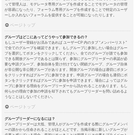
って管理人は、モデレータ専用グループを作成することでモデレータの管理
が容易になったり、フォーラム専用グループを作成することで特定のユーザ
ーしか入れないフォーラムを提供することが可能になったりします。
ページトップ
グループはどこにあってどうやって参加できるの？
もしユーザー登録がお済みであれば ユーザーCP 内のタブ “メンバーリスト”
で全てのグループを確認できます。もしグループに参加したい場合はグルー
プを選択してボタンをクリックしてください。全てのグループが誰でも参加
できる開放グループであるとは限らず、参加にグループリーダーの承認が必
要な申請グループ、参加自体を受け付けてない閉鎖グループ、グループ自体
が非公開な非公開グループがあります。開放グループの場合は適切にボタン
をクリックすればグループに参加できます。申請グループの場合も適切にボ
タンをクリックすればグループに参加を申請できます。場合によってはグル
ープに参加する理由をグループリーダーから訊かれることがあります。もし
何らかの理由で参加の申請を却下されてもグループリーダーを問い詰めるよ
うなことはしないでください。
ページトップ
グループリーダーになるには？
グループリーダーは大抵、管理人がグループを作成する際にグループメンバ
ーの誰かから任命されることがほとんどです。当掲示板に新しいグループが
必要と感じている場合、最初にすべきことは管理人にその事をプライベート