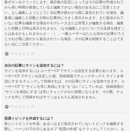
集ボタンをクリックします。掲示板の設定によってはその記事が作成されて
から長い時間が経過していると編集できない場合がある点にご注意くださ
い。もし編集しようとしている記事が誰かから既に返信されている場合、編
集後に編集した回数と日時が記事内に小さく表示されます。まだ返信されて
いない記事を編集する場合やモデレータまたは管理人が編集する場合、編集
した回数と日時は表示されません （なぜ編集したかについての足跡を残すこ
とはあるかもしれませんが・・） 。一般ユーザーはたとえ自分の記事だろう
とそれが既に誰かから返信されている場合、その記事を削除することはでき
ない点にご注意ください。
ページトップ
自分の記事にサインを追加するには？
サインを追加するには ユーザーCP でサインを設定する必要があります。ユ
ーザーCP でサインを設定した後、投稿画面でチェックボックス
サインを有
効にする
をチェックして投稿すれば、その記事にサインを追加できます。ユ
ーザーCP で “サインを常に有効にする” を “はい” にしていれば、投稿画面の
“サインを有効にする” は常にチェックされた状態になります。その際、チェ
ックを外して投稿すればサインはもちろん追加されません。
ページトップ
投票トピックを作成するには？
新しいトピックを作成、あるいはまだ返信されていないトピックを編集する
際に、ページの下の方にあるタブ “投票の作成” をクリックしてください。も