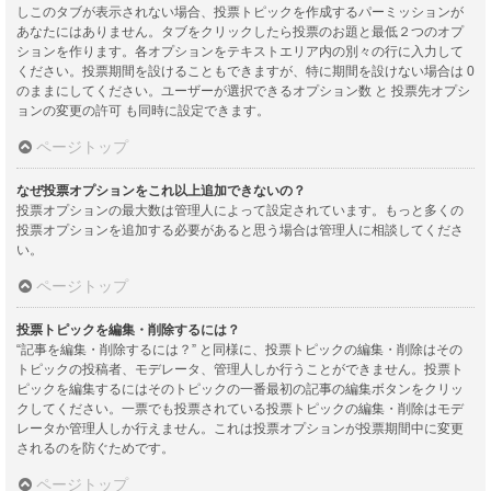
しこのタブが表示されない場合、投票トピックを作成するパーミッションが
あなたにはありません。タブをクリックしたら投票のお題と最低２つのオプ
ションを作ります。各オプションをテキストエリア内の別々の行に入力して
ください。投票期間を設けることもできますが、特に期間を設けない場合は 0
のままにしてください。ユーザーが選択できるオプション数 と 投票先オプシ
ョンの変更の許可 も同時に設定できます。
ページトップ
なぜ投票オプションをこれ以上追加できないの？
投票オプションの最大数は管理人によって設定されています。もっと多くの
投票オプションを追加する必要があると思う場合は管理人に相談してくださ
い。
ページトップ
投票トピックを編集・削除するには？
“記事を編集・削除するには？” と同様に、投票トピックの編集・削除はその
トピックの投稿者、モデレータ、管理人しか行うことができません。投票ト
ピックを編集するにはそのトピックの一番最初の記事の編集ボタンをクリッ
クしてください。一票でも投票されている投票トピックの編集・削除はモデ
レータか管理人しか行えません。これは投票オプションが投票期間中に変更
されるのを防ぐためです。
ページトップ