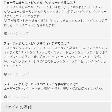
フォーラムまたはトピックをブックマークするには？
トピック投稿記事エリアの上下に使いやすいように置かれた“トピックツー
ル”メニューの該当リンクをクリックすることで特定のトピックをブックマー
クまたはウォッチできます。
“返信が投稿されたら通知する”オプションにチェックを入れてトピックに返信
するとトピックウォッチを開始します。
ページトップ
フォーラムまたはトピックをウォッチするには？
フォーラムをウォッチするにはそのフォーラムへ入室し “このフォーラムをウ
ォッチする” リンクをクリックしてください。トピックをウォッチするにはそ
のトピックに返信する時に該当のチェックボックスをチェックして投稿する
か、トピック表示ページ内の “このトピックをウォッチする” リンクをクリッ
クしてください。
ページトップ
フォーラムまたはトピックのウォッチを解除するには？
ユーザーCP 内の “ウォッチの管理” へ行き、説明と指示に従ってください。
ページトップ
ファイルの添付