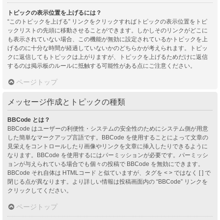
トピックの表示位置を上げるには？
“このトピックを上げる” リンクをクリックすればトピックの表示位置をトピ
ックリストの先頭に移動させることができます。しかしそのリンクがどこに
も表示されていない場合、この機能が無効に設定されているかトピックを上
げるのに十分な時間が経過していないかのどちらかが考えられます。トピッ
クに返信してもトピックは上がりますが、トピックを上げるためだけに返信
するのは掲示板のルールに抵触する可能性がある点にご注意ください。
ページトップ
メッセージ作成とトピックの種類
BBCode とは？
BBCode はユーザーの利便性・システムの安全性のためにシステム側が用意
した簡単なマークアップ言語です。BBCode を使用することによって文章の
見栄えをコントロールしたり画像やリンクを文章に挿入したりできるように
なります。BBCode を使用するにはパーミッションが必要です。パーミッシ
ョンが与えられている場合でも個々の投稿で BBCode を無効にできます。
BBCode それ自体は HTMLコード と似ていますが、タグを < > ではなく [ ] で
閉じる点が異なります。より詳しい情報は投稿画面内の “BBCode” リンクを
クリックしてください。
ページトップ