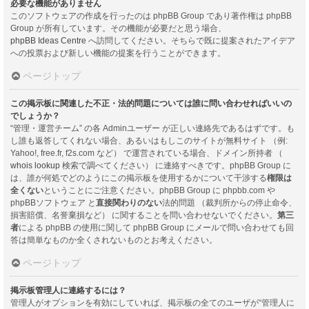
必要な機能がありません
このソフトウェアの作成を行ったのは phpBB Group であり著作権は phpBB
Group が所有しています。その機能が必要だと思う場合、
phpBB Ideas Centre
へ訪問してください。そちらで既に提案されたアイデア
への投票および新しい機能の提案を行うことができます。
ページトップ
この掲示板に関連した不正・法的問題については誰に問い合わせればいいの
でしょうか？
“管理・運営チーム” の各 Adminユーザー が正しい連絡先であるはずです。も
し誰も返答してくれない場合、あるいはもしこのサイトが無料サイト （例:
Yahoo!, free.fr, f2s.com など） で運営されている場合、ドメイン所持者 （
whois lookup
検索で調べてください） に連絡すべきです。phpBB Group に
は、誰が何処でどのようにこの掲示板を使用するかについて干渉する
権限は
全くない
ということにご注意ください。phpBB Group に phpbb.com や
phpBBソフトウェア と
直接関わりのない
法的問題 （裁判所からの停止命令、
損害賠償、名誉棄損など） に関することを問い合わせないでください。
第三
者
による phpBB の使用に関して phpBB Group にメールで問い合わせても回
答は簡単なものか全くされないものとお考えください。
ページトップ
掲示板管理人に連絡するには？
管理人がオプションを有効にしていれば、掲示板の全てのユーザが“管理人に