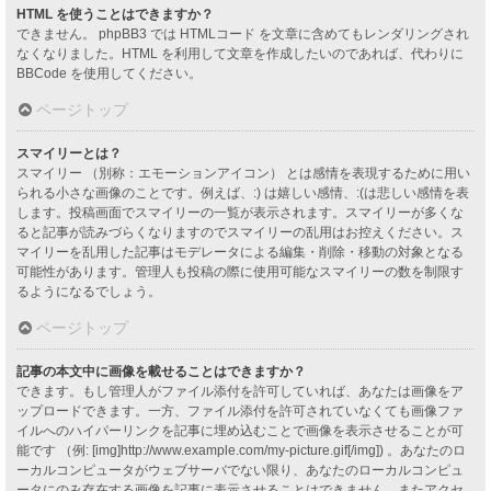
HTML を使うことはできますか？
できません。 phpBB3 では HTMLコード を文章に含めてもレンダリングされ
なくなりました。HTML を利用して文章を作成したいのであれば、代わりに
BBCode を使用してください。
ページトップ
スマイリーとは？
スマイリー （別称：エモーションアイコン） とは感情を表現するために用い
られる小さな画像のことです。例えば、:) は嬉しい感情、:(は悲しい感情を表
します。投稿画面でスマイリーの一覧が表示されます。スマイリーが多くな
ると記事が読みづらくなりますのでスマイリーの乱用はお控えください。ス
マイリーを乱用した記事はモデレータによる編集・削除・移動の対象となる
可能性があります。管理人も投稿の際に使用可能なスマイリーの数を制限す
るようになるでしょう。
ページトップ
記事の本文中に画像を載せることはできますか？
できます。もし管理人がファイル添付を許可していれば、あなたは画像をア
ップロードできます。一方、ファイル添付を許可されていなくても画像ファ
イルへのハイパーリンクを記事に埋め込むことで画像を表示させることが可
能です （例: [img]http://www.example.com/my-picture.gif[/img]) 。あなたのロ
ーカルコンピュータがウェブサーバでない限り、あなたのローカルコンピュ
ータにのみ存在する画像を記事に表示させることはできません。またアクセ