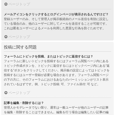
ページトップ
メールアイコンをクリックするとログインページが表示されるんですけど？
登録ユーザーのみ、そして管理人が掲示板経由のメール送信を有効に設定し
ている場合のみ、他のユーザーに対してメールを送信することが可能です。
これは匿名ユーザーによるメールを利用した悪質な行為を防ぐためです。
ページトップ
投稿に関する問題
フォーラムにトピックを投稿、またはトピックに返信するには？
フォーラムに新しいトピックを投稿するにはフォーラム閲覧ページ内にある
トピック作成ボタンを、トピックに返信するにはトピックページ内にある“返
信する”ボタンをクリックしてください。掲示板の設定によってはトピックを
投稿するにはユーザー登録が必要な場合があります。フォーラム閲覧ページ
の下の方に、そのフォーラムにおけるあなたのパーミッションがリスト表示
されているはずです。例、トピック投稿: 可、ファイル添付: 可 など。
ページトップ
記事を編集・削除するには？
管理人かモデレータでない限り、通常は一般ユーザーが他のユーザーの記事
を編集・削除することはできません。編集を行う場合は編集したい記事の編