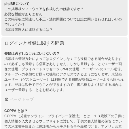
phpBBについて
この掲示板ソフトウェアを作成したのは誰ですか？
必要な機能がありません
この掲示板に関連した不正・法的問題については誰に問い合わせればいいの
でしょうか？
掲示板管理人に連絡するには？
ログインと登録に関する問題
登録は必ずしなければいけないの？
掲示板の管理方針によってはログインしなくても投稿できる場合があります
ので必ずしも登録する必要はありません。しかし登録することでユーザー画
像の使用、プライベートメッセージ (PM) の使用、ユーザーへのメール送信、
グループへの参加など様々な機能にアクセスできるようになります。未登録
ユーザー （ゲストユーザー） は利用できる機能が登録ユーザーよりも限られ
ます。登録は数分で行うことができますので、掲示板をよく利用する場合は
ユーザー登録することをお勧めします。
ページトップ
COPPA とは？
COPPA （児童オンライン・プライバシー保護法） とは、１３歳以下の子供に
個人情報を入力させるウェブサイトに対して、子供の個人情報の保管につい
ての承諾書を親または保護者から入手させる事を義務づける、アメリカ合衆