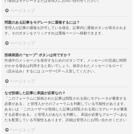
い場合はモデレータまたは管理人にお問い合わせください。
ページトップ
問題のある記事をモデレータに通報するには？
管理人が記事の通報を許可している場合、記事内に通報ボタンが表示されま
す。そのボタンをクリックすれば通報ページへ移動できます。
ページトップ
投稿画面の “セーブ” ボタンは何ですか？
作成中のメッセージを保存するためのボタンです。メッセージの完成に時間
がかかる場合は利用すると良いでしょう。保存されたメッセージをロード
（読み込み）するには ユーザーCP へ入室してください。
ページトップ
なぜ投稿した記事に承認が必要なの？
「このフォーラムに投稿された記事は閲覧される前にモデレータが審査する
必要がある」 と管理人がそのフォーラムを判断している可能性があります。
あるいは 「このユーザーが投稿した記事は閲覧される前にモデレータが審査
する必要がある」 と管理人があなたを判断し、承認が必要なグループへあな
たを配置している可能性もあります。詳細は管理人にお問い合わせください
ページトップ