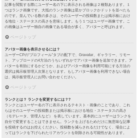
記事を閲覧する際にユーザー名の下に表示される画像は２種類あります。１
つはランク画像です。大抵のランク画像は星かブロックかドットを並べたも
のです。並んでいる数の多さは、そのユーザーの投稿数または掲示板におけ
る地位・ステータスの高さを意味します。もう１つはユーザー画像です。こ
の画像はユーザー独自の画像である場合が多く、アバターと呼ばれます。
ページトップ
アバター画像を表示させるには？
ユーザーCPの“プロフィール”タブの配下で、Gravatar、ギャラリー、リモー
ト、アップロードの4方法のうちいずれかでアバター画像を追加できます。ア
バターを有効にするかどうか、およびアバター画像を利用可能にする方法の
選択は掲示板管理人次第となります。もしアバター画像を利用できない場合
は、掲示板管理人にお問い合わせください。
ページトップ
ランクとは？ ランクを変更するには？?
ランクとはユーザー名の下に表示されるテキスト・画像のことであり、これ
らはそのユーザーの投稿数または掲示板における地位・ステータスの高さ
（モデレータ、管理人など） を表しています。基本的にユーザーはランクを
自分で変更することはできません。ランクを上げるためだけに無意味な記事
を投稿するのはお控えください。投稿数を減らされるだけでなく、場合によ
ってはランクを下げられたりアカウントを削除される可能性があります。