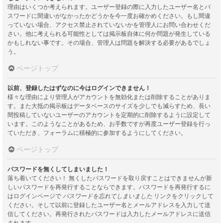
理由はいくつか考えられます。ユーザー登録の際に入力したユーザー名とパ
スワードに間違いがなかったかどうかを今一度お確かめください。もし間違
っていない場合、アクセス禁止されていないかを管理人にお問い合わせくだ
さい。他に考えられる可能性としては掲示板自体に何か問題が発生している
かもしれない事です。その場合、管理人は問題を解決する必要があるでしょ
う。
ページトップ
以前、登録したはずなのに今はログインできません！
様々な理由により管理人がアカウントを無効化または削除することがありま
す。また大抵の掲示板はデータベースのサイズを少しでも減らすため、長い
間投稿していないユーザーのアカウントを定期的に削除するように設定して
います。このようなことがあるため、お手数ですが再度ユーザー登録を行っ
ていただき、フォーラムに積極的に参加するようにしてください。
ページトップ
パスワードを無くしてしまいました！
落ち着いてください！ 無くしたパスワードを取り戻すことはできませんが新
しいパスワードを再発行することならできます。パスワードを再発行するに
はログインページで
パスワードを忘れてしまいました
リンクをクリックして
ください。そして以前に登録したユーザー名とメールアドレスを入力して送
信してください。再発行されたパスワードは入力したメールアドレスに送信
されます。