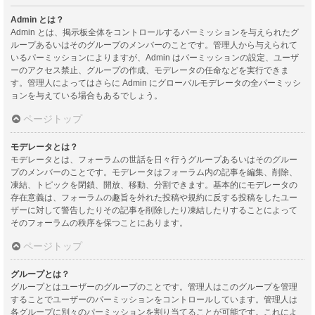
Admin とは？
Admin とは、掲示板全体をコントロールするパーミッションを与えられたグ
ループあるいはそのグループのメンバーのことです。管理人から与えられて
いるパーミッションによりますが、Admin はパーミッションの設定、ユーザ
ーのアクセス禁止、グループの作成、モデレータの任命などを実行できま
す。管理人によってはさらに Admin にグローバルモデレータの全パーミッシ
ョンを与えている場合もあるでしょう。
ページトップ
モデレータとは？
モデレータとは、フォーラムの世話を日々行うグループあるいはそのグルー
プのメンバーのことです。モデレータはフォーラム内の記事を編集、削除、
凍結、トピックを閉鎖、開放、移動、分割できます。基本的にモデレータの
存在意義は、フォーラムの趣旨を外れた投稿や規約に反する投稿をしたユー
ザーに対して警告したりその記事を削除したり凍結したりすることによって
そのフォーラムの秩序を保つことにあります。
ページトップ
グループとは？
グループとはユーザーのグループのことです。管理人はこのグループを管理
することでユーザーのパーミッションをコントロールしています。管理人は
各グループに別々のパーミッションを割り当てることが可能です。これによ