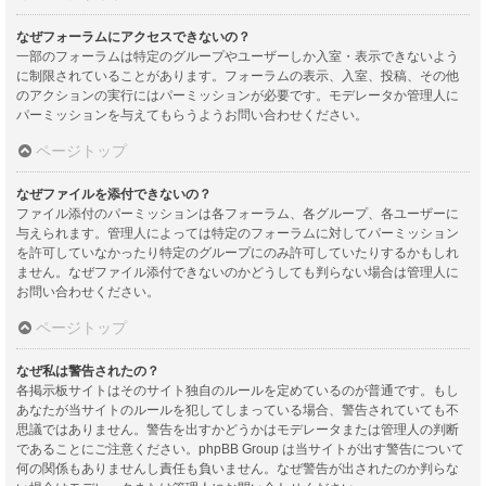
なぜフォーラムにアクセスできないの？
一部のフォーラムは特定のグループやユーザーしか入室・表示できないよう
に制限されていることがあります。フォーラムの表示、入室、投稿、その他
のアクションの実行にはパーミッションが必要です。モデレータか管理人に
パーミッションを与えてもらうようお問い合わせください。
ページトップ
なぜファイルを添付できないの？
ファイル添付のパーミッションは各フォーラム、各グループ、各ユーザーに
与えられます。管理人によっては特定のフォーラムに対してパーミッション
を許可していなかったり特定のグループにのみ許可していたりするかもしれ
ません。なぜファイル添付できないのかどうしても判らない場合は管理人に
お問い合わせください。
ページトップ
なぜ私は警告されたの？
各掲示板サイトはそのサイト独自のルールを定めているのが普通です。もし
あなたが当サイトのルールを犯してしまっている場合、警告されていても不
思議ではありません。警告を出すかどうかはモデレータまたは管理人の判断
であることにご注意ください。phpBB Group は当サイトが出す警告について
何の関係もありませんし責任も負いません。なぜ警告が出されたのか判らな