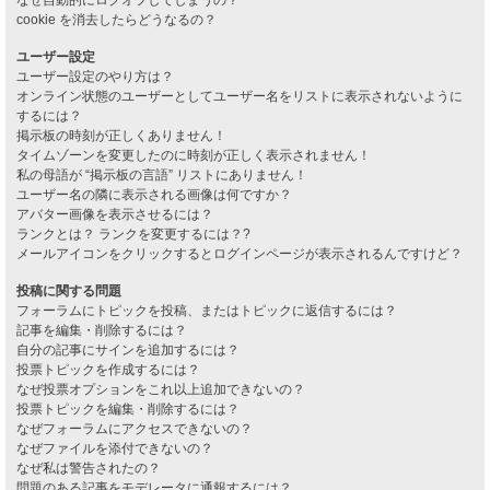
cookie を消去したらどうなるの？
ユーザー設定
ユーザー設定のやり方は？
オンライン状態のユーザーとしてユーザー名をリストに表示されないように
するには？
掲示板の時刻が正しくありません！
タイムゾーンを変更したのに時刻が正しく表示されません！
私の母語が “掲示板の言語” リストにありません！
ユーザー名の隣に表示される画像は何ですか？
アバター画像を表示させるには？
ランクとは？ ランクを変更するには？?
メールアイコンをクリックするとログインページが表示されるんですけど？
投稿に関する問題
フォーラムにトピックを投稿、またはトピックに返信するには？
記事を編集・削除するには？
自分の記事にサインを追加するには？
投票トピックを作成するには？
なぜ投票オプションをこれ以上追加できないの？
投票トピックを編集・削除するには？
なぜフォーラムにアクセスできないの？
なぜファイルを添付できないの？
なぜ私は警告されたの？
問題のある記事をモデレータに通報するには？