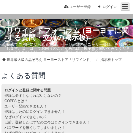
ユーザー登録
ログイン
リワインドフォーラム (ヨーヨーに関
する質問・交流の掲示板)
初めてご利用になられる方は、ページ上部の『ユーザー登録』をお願い
します。ヨーヨーでお困りのことがあれば当掲示板で聞いてみてくださ
い。できないトリック・ヨーヨー選び、なんでもOKです。ヨーヨーのプ
ロもお答えしています。
世界最大級の品ぞろえ ヨーヨーストア「リワインド」
掲示板トップ
よくある質問
ログインと登録に関する問題
登録は必ずしなければいけないの？
COPPA とは？
ユーザー登録できません！
登録はしたのにログインできません！
なぜログインできないの？
以前、登録したはずなのに今はログインできません！
パスワードを無くしてしまいました！
なぜ自動的にログオフしてしまうの？