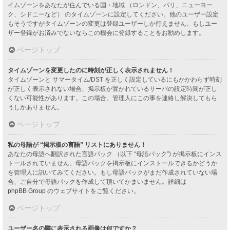
イムゾーンをあなたが住んでいる国・地域 （ロンドン、パリ、ニューヨー
ク、シドニーなど） のタイムゾーンに設定してください。他のユーザー設定
もそうですがタイムゾーンの変更は登録ユーザーしか行えません。もしユー
ザー登録がお済みでないならこの機会に登録することをお勧めします。
ページトップ
タイムゾーンを変更したのに時刻が正しく表示されません！
タイムゾーンと サマータイム/DST を正しく設定しているにもかかわらず時刻
が正しく表示されない場合、掲示板が置かれているサーバの設定時間が正し
くない可能性があります。この場合、管理人にこの事を連絡し解決してもら
うしかありません。
ページトップ
私の母語が “掲示板の言語” リストにありません！
あなたの母語へ翻訳された言語パック （以下 “母語パック”) が掲示板にインス
トールされていません。母語パックを掲示板にインストールできるかどうか
を管理人に訊いてみてください。もし母語パックがまだ作成されていない場
合、ご自分で母語パックを作成して頂いてかまいません。詳細は
phpBB Group
のウェブサイトをご覧ください。
ページトップ
ユーザー名の隣に表示される画像は何ですか？