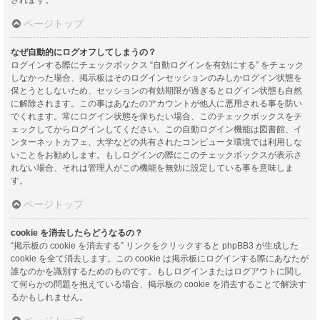
ページトップ
なぜ自動的にログオフしてしまうの？
ログインする際にチェックボックス “自動ログインを有効にする” をチェック
しなかった場合、掲示板はそのログインセッションのみしかログイン状態を
保とうとしないため、セッションの有効期限が過ぎるとログイン状態も自然
に解除されます。この事はあなたのアカウントが他人に悪用される事を防い
でくれます。常にログイン状態を保ちたい場合、このチェックボックスをチ
ェックしてからログインしてください。この自動ログイン機能は図書館、イ
ンターネットカフェ、大学などの共有されたコンピュータ環境では利用しな
いことをお勧めします。もしログインの際にこのチェックボックスが表示さ
れない場合、それは管理人がこの機能を無効に設定している事を意味しま
す。
ページトップ
cookie を消去したらどうなるの？
“掲示板の cookie を消去する” リンクをクリックすると phpBB3 が生成した
cookie を全て消去します。この cookie は掲示板にログインする際にあなたが
誰なのかを識別するためのものです。もしログインまたはログアウトに関し
て何らかの問題を抱えている場合、掲示板の cookie を消去することで解決す
るかもしれません。