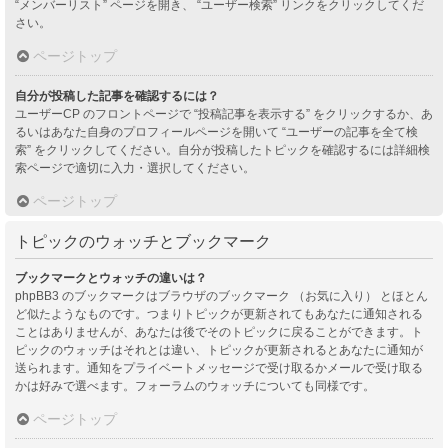
“メンバーリスト” ページを開き、 “ユーザー検索” リンクをクリックしてくだ
さい。
ページトップ
自分が投稿した記事を確認するには？
ユーザーCP のフロントページで “投稿記事を表示する” をクリックするか、あ
るいはあなた自身のプロフィールページを開いて “ユーザーの記事を全て検
索” をクリックしてください。自分が投稿したトピックを確認するには詳細検
索ページで適切に入力・選択してください。
ページトップ
トピックのウォッチとブックマーク
ブックマークとウォッチの違いは？
phpBB3 のブックマークはブラウザのブックマーク （お気に入り） とほとん
ど似たようなものです。つまりトピックが更新されてもあなたに通知される
ことはありませんが、あなたは後でそのトピックに戻ることができます。ト
ピックのウォッチはそれとは違い、トピックが更新されるとあなたに通知が
送られます。通知をプライベートメッセージで受け取るかメールで受け取る
かは好みで選べます。フォーラムのウォッチについても同様です。
ページトップ