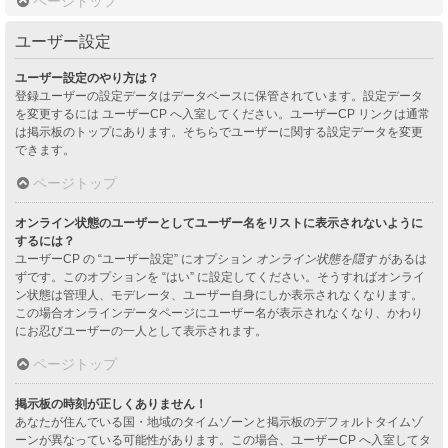
ページトップ
ユーザー設定
ユーザー設定のやり方は？
登録ユーザーの設定データはデータベースに保管されています。設定データ
を変更するには ユーザーCP へ入室してください。ユーザーCP リンクは通常
は掲示板のトップにあります。そちらでユーザーに関する設定データを変更
できます。
ページトップ
オンライン状態のユーザーとしてユーザー名をリストに表示されないように
するには？
ユーザーCP の “ユーザー設定” にオプション
オンライン状態を隠す
があるは
ずです。このオプションを “はい” に設定してください。そうすればオンライ
ン状態は管理人、モデレータ、ユーザー自身にしか表示されなくなります。
この場合オンラインデータページにユーザー名が表示されなくなり、かわり
にお忍びユーザーの一人として表示されます。
ページトップ
掲示板の時刻が正しくありません！
あなたが住んでいる国・地域のタイムゾーンと掲示板のデフォルトタイムゾ
ーンが異なっている可能性があります。この場合、ユーザーCP へ入室してタ