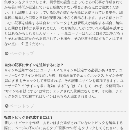
集ボタンをクリックします。掲示板の設定によってはその記事が作成されて
から長い時間が経過していると編集できない場合がある点にご注意くださ
い。もし編集しようとしている記事が誰かから既に返信されている場合、編
集後に編集した回数と日時が記事内に小さく表示されます。まだ返信されて
いない記事を編集する場合やモデレータまたは管理人が編集する場合、編集
した回数と日時は表示されません （なぜ編集したかについての足跡を残すこ
とはあるかもしれませんが・・） 。一般ユーザーはたとえ自分の記事だろう
とそれが既に誰かから返信されている場合、その記事を削除することはでき
ない点にご注意ください。
ページトップ
自分の記事にサインを追加するには？
サインを追加するには ユーザーCP でサインを設定する必要があります。ユ
ーザーCP でサインを設定した後、投稿画面でチェックボックス
サインを有
効にする
をチェックして投稿すれば、その記事にサインを追加できます。ユ
ーザーCP で “サインを常に有効にする” を “はい” にしていれば、投稿画面の
“サインを有効にする” は常にチェックされた状態になります。その際、チェ
ックを外して投稿すればサインはもちろん追加されません。
ページトップ
投票トピックを作成するには？
新しいトピックを作成、あるいはまだ返信されていないトピックを編集する
際に、ページの下の方にあるタブ “投票の作成” をクリックしてください。も