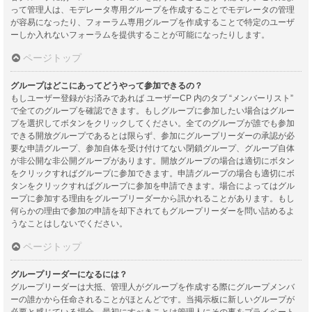
って管理人は、モデレータ専用グループを作成することでモデレータの管理
が容易になったり、フォーラム専用グループを作成することで特定のユーザ
ーしか入れないフォーラムを提供することが可能になったりします。
ページトップ
グループはどこにあってどうやって参加できるの？
もしユーザー登録がお済みであれば ユーザーCP 内のタブ “メンバーリスト”
で全てのグループを確認できます。もしグループに参加したい場合はグルー
プを選択してボタンをクリックしてください。全てのグループが誰でも参加
できる開放グループであるとは限らず、参加にグループリーダーの承認が必
要な申請グループ、参加自体を受け付けてない閉鎖グループ、グループ自体
が非公開な非公開グループがあります。開放グループの場合は適切にボタン
をクリックすればグループに参加できます。申請グループの場合も適切にボ
タンをクリックすればグループに参加を申請できます。場合によってはグル
ープに参加する理由をグループリーダーから訊かれることがあります。もし
何らかの理由で参加の申請を却下されてもグループリーダーを問い詰めるよ
うなことはしないでください。
ページトップ
グループリーダーになるには？
グループリーダーは大抵、管理人がグループを作成する際にグループメンバ
ーの誰かから任命されることがほとんどです。当掲示板に新しいグループが
必要と感じている場合、最初にすべきことは管理人にその事をプライベート