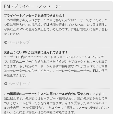
PM（プライベートメッセージ）
プライベートメッセージを送信できません！
３つの理由が考えられます。１つ目はあなたが登録ユーザーでないため、２
つ目は管理人がこの掲示板の PM 機能を停止しているため、３つ目は管理人
があなたの PM の使用を禁止しているためです。詳細は管理人にお問い合わ
せください。
ページトップ
読みたくない PM が定期的に送られてきます！
ユーザーCP 内のタブ “プライベートメッセージ” 内の “ルール & フォルダ”
で、特定のユーザーから送られてきた PM だけをブロックするルールを設定
できます。もし特定のユーザーから誹謗中傷を含む PM が送られている場合
はモデレーターに知らせてください。モデレーターはユーザーの PM の使用
を禁止できます。
ページトップ
この掲示板のユーザーからスパム等のメールが自分に送信されています！
誠に残念です。掲示板にはセーフガード機能があり、誰が掲示板を介してそ
のようなメールを送ったかを探知できます。今まで受信したスパム等のメー
ルの全内容 （ヘッダ情報含む） をコピーして管理人にメールで送信してくだ
さい。これにより管理人はこの問題に対処できます。