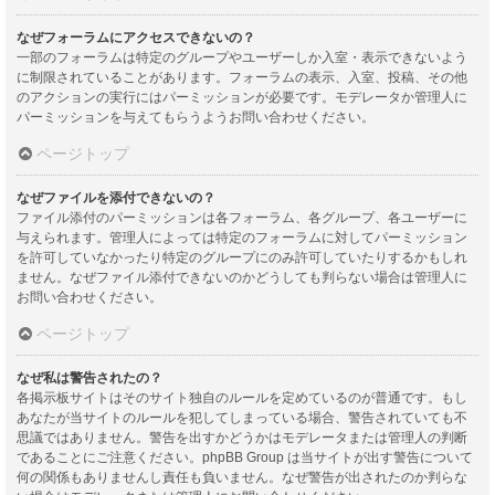
なぜフォーラムにアクセスできないの？
一部のフォーラムは特定のグループやユーザーしか入室・表示できないよう
に制限されていることがあります。フォーラムの表示、入室、投稿、その他
のアクションの実行にはパーミッションが必要です。モデレータか管理人に
パーミッションを与えてもらうようお問い合わせください。
ページトップ
なぜファイルを添付できないの？
ファイル添付のパーミッションは各フォーラム、各グループ、各ユーザーに
与えられます。管理人によっては特定のフォーラムに対してパーミッション
を許可していなかったり特定のグループにのみ許可していたりするかもしれ
ません。なぜファイル添付できないのかどうしても判らない場合は管理人に
お問い合わせください。
ページトップ
なぜ私は警告されたの？
各掲示板サイトはそのサイト独自のルールを定めているのが普通です。もし
あなたが当サイトのルールを犯してしまっている場合、警告されていても不
思議ではありません。警告を出すかどうかはモデレータまたは管理人の判断
であることにご注意ください。phpBB Group は当サイトが出す警告について
何の関係もありませんし責任も負いません。なぜ警告が出されたのか判らな