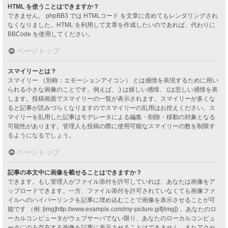
HTML を使うことはできますか？
できません。 phpBB3 では HTMLコード を文章に含めてもレンダリングされ
なくなりました。HTML を利用して文章を作成したいのであれば、代わりに
BBCode を使用してください。
ページトップ
スマイリーとは？
スマイリー （別称：エモーションアイコン） とは感情を表現するために用い
られる小さな画像のことです。例えば、:) は嬉しい感情、:(は悲しい感情を表
します。投稿画面でスマイリーの一覧が表示されます。スマイリーが多くな
ると記事が読みづらくなりますのでスマイリーの乱用はお控えください。ス
マイリーを乱用した記事はモデレータによる編集・削除・移動の対象となる
可能性があります。管理人も投稿の際に使用可能なスマイリーの数を制限す
るようになるでしょう。
ページトップ
記事の本文中に画像を載せることはできますか？
できます。もし管理人がファイル添付を許可していれば、あなたは画像をア
ップロードできます。一方、ファイル添付を許可されていなくても画像ファ
イルへのハイパーリンクを記事に埋め込むことで画像を表示させることが可
能です （例: [img]http://www.example.com/my-picture.gif[/img]) 。あなたのロ
ーカルコンピュータがウェブサーバでない限り、あなたのローカルコンピュ
ータにのみ存在する画像を記事に表示させることはできません。またアクセ