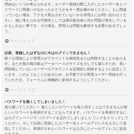
理由はいくつか考えられます。ユーザー登録の際に入力したユーザー名とパ
スワードに間違いがなかったかどうかを今一度お確かめください。もし間違
っていない場合、アクセス禁止されていないかを管理人にお問い合わせくだ
さい。他に考えられる可能性としては掲示板自体に何か問題が発生している
かもしれない事です。その場合、管理人は問題を解決する必要があるでしょ
う。
ページトップ
以前、登録したはずなのに今はログインできません！
様々な理由により管理人がアカウントを無効化または削除することがありま
す。また大抵の掲示板はデータベースのサイズを少しでも減らすため、長い
間投稿していないユーザーのアカウントを定期的に削除するように設定して
います。このようなことがあるため、お手数ですが再度ユーザー登録を行っ
ていただき、フォーラムに積極的に参加するようにしてください。
ページトップ
パスワードを無くしてしまいました！
落ち着いてください！ 無くしたパスワードを取り戻すことはできませんが新
しいパスワードを再発行することならできます。パスワードを再発行するに
はログインページで
パスワードを忘れてしまいました
リンクをクリックして
ください。そして以前に登録したユーザー名とメールアドレスを入力して送
信してください。再発行されたパスワードは入力したメールアドレスに送信
されます。