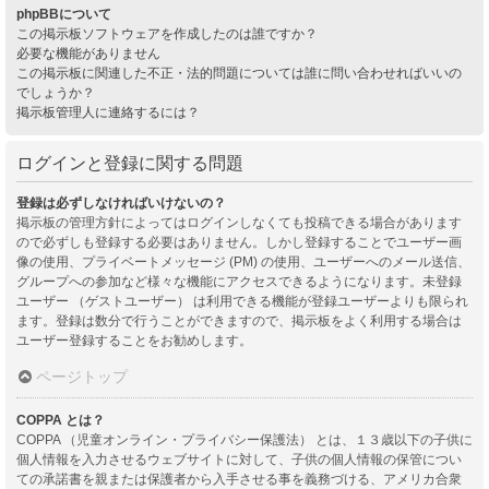
phpBBについて
この掲示板ソフトウェアを作成したのは誰ですか？
必要な機能がありません
この掲示板に関連した不正・法的問題については誰に問い合わせればいいの
でしょうか？
掲示板管理人に連絡するには？
ログインと登録に関する問題
登録は必ずしなければいけないの？
掲示板の管理方針によってはログインしなくても投稿できる場合があります
ので必ずしも登録する必要はありません。しかし登録することでユーザー画
像の使用、プライベートメッセージ (PM) の使用、ユーザーへのメール送信、
グループへの参加など様々な機能にアクセスできるようになります。未登録
ユーザー （ゲストユーザー） は利用できる機能が登録ユーザーよりも限られ
ます。登録は数分で行うことができますので、掲示板をよく利用する場合は
ユーザー登録することをお勧めします。
ページトップ
COPPA とは？
COPPA （児童オンライン・プライバシー保護法） とは、１３歳以下の子供に
個人情報を入力させるウェブサイトに対して、子供の個人情報の保管につい
ての承諾書を親または保護者から入手させる事を義務づける、アメリカ合衆