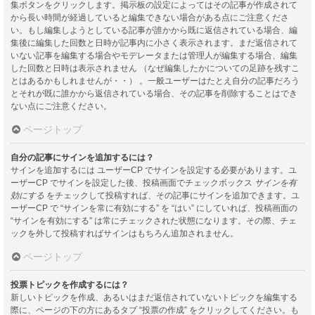
集ボタンをクリックします。掲示板の設定によってはその記事が作成されて
から長い時間が経過していると編集できない場合がある点にご注意くださ
い。もし編集しようとしている記事が誰かから既に返信されている場合、編
集後に編集した回数と日時が記事内に小さく表示されます。まだ返信されて
いない記事を編集する場合やモデレータまたは管理人が編集する場合、編集
した回数と日時は表示されません （なぜ編集したかについての足跡を残すこ
とはあるかもしれませんが・・） 。一般ユーザーはたとえ自分の記事だろう
とそれが既に誰かから返信されている場合、その記事を削除することはでき
ない点にご注意ください。
ページトップ
自分の記事にサインを追加するには？
サインを追加するには ユーザーCP でサインを設定する必要があります。ユ
ーザーCP でサインを設定した後、投稿画面でチェックボックス
サインを有
効にする
をチェックして投稿すれば、その記事にサインを追加できます。ユ
ーザーCP で “サインを常に有効にする” を “はい” にしていれば、投稿画面の
“サインを有効にする” は常にチェックされた状態になります。その際、チェ
ックを外して投稿すればサインはもちろん追加されません。
ページトップ
投票トピックを作成するには？
新しいトピックを作成、あるいはまだ返信されていないトピックを編集する
際に、ページの下の方にあるタブ “投票の作成” をクリックしてください。も