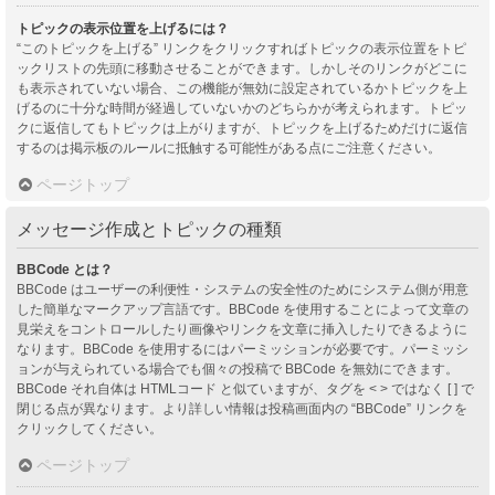
トピックの表示位置を上げるには？
“このトピックを上げる” リンクをクリックすればトピックの表示位置をトピ
ックリストの先頭に移動させることができます。しかしそのリンクがどこに
も表示されていない場合、この機能が無効に設定されているかトピックを上
げるのに十分な時間が経過していないかのどちらかが考えられます。トピッ
クに返信してもトピックは上がりますが、トピックを上げるためだけに返信
するのは掲示板のルールに抵触する可能性がある点にご注意ください。
ページトップ
メッセージ作成とトピックの種類
BBCode とは？
BBCode はユーザーの利便性・システムの安全性のためにシステム側が用意
した簡単なマークアップ言語です。BBCode を使用することによって文章の
見栄えをコントロールしたり画像やリンクを文章に挿入したりできるように
なります。BBCode を使用するにはパーミッションが必要です。パーミッシ
ョンが与えられている場合でも個々の投稿で BBCode を無効にできます。
BBCode それ自体は HTMLコード と似ていますが、タグを < > ではなく [ ] で
閉じる点が異なります。より詳しい情報は投稿画面内の “BBCode” リンクを
クリックしてください。
ページトップ