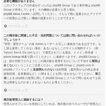
必要な機能がありません
このソフトウェアの作成を行ったのは phpBB Group であり著作権は phpBB
Group が所有しています。その機能が必要だと思う場合、
phpBB Ideas Centre
へ訪問してください。そちらで既に提案されたアイデア
への投票および新しい機能の提案を行うことができます。
ページトップ
この掲示板に関連した不正・法的問題については誰に問い合わせればいいの
でしょうか？
“管理・運営チーム” の各 Adminユーザー が正しい連絡先であるはずです。も
し誰も返答してくれない場合、あるいはもしこのサイトが無料サイト （例:
Yahoo!, free.fr, f2s.com など） で運営されている場合、ドメイン所持者 （
whois lookup
検索で調べてください） に連絡すべきです。phpBB Group に
は、誰が何処でどのようにこの掲示板を使用するかについて干渉する
権限は
全くない
ということにご注意ください。phpBB Group に phpbb.com や
phpBBソフトウェア と
直接関わりのない
法的問題 （裁判所からの停止命令、
損害賠償、名誉棄損など） に関することを問い合わせないでください。
第三
者
による phpBB の使用に関して phpBB Group にメールで問い合わせても回
答は簡単なものか全くされないものとお考えください。
ページトップ
掲示板管理人に連絡するには？
管理人がオプションを有効にしていれば、掲示板の全てのユーザが“管理人に