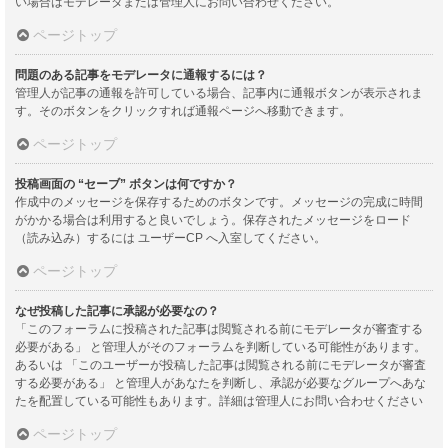
い場合はモデレータまたは管理人にお問い合わせください。
ページトップ
問題のある記事をモデレータに通報するには？
管理人が記事の通報を許可している場合、記事内に通報ボタンが表示されま
す。そのボタンをクリックすれば通報ページへ移動できます。
ページトップ
投稿画面の “セーブ” ボタンは何ですか？
作成中のメッセージを保存するためのボタンです。メッセージの完成に時間
がかかる場合は利用すると良いでしょう。保存されたメッセージをロード
（読み込み）するには ユーザーCP へ入室してください。
ページトップ
なぜ投稿した記事に承認が必要なの？
「このフォーラムに投稿された記事は閲覧される前にモデレータが審査する
必要がある」 と管理人がそのフォーラムを判断している可能性があります。
あるいは 「このユーザーが投稿した記事は閲覧される前にモデレータが審査
する必要がある」 と管理人があなたを判断し、承認が必要なグループへあな
たを配置している可能性もあります。詳細は管理人にお問い合わせください
ページトップ