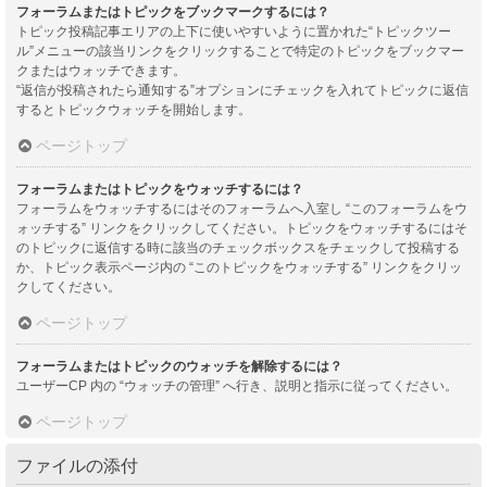
フォーラムまたはトピックをブックマークするには？
トピック投稿記事エリアの上下に使いやすいように置かれた“トピックツー
ル”メニューの該当リンクをクリックすることで特定のトピックをブックマー
クまたはウォッチできます。
“返信が投稿されたら通知する”オプションにチェックを入れてトピックに返信
するとトピックウォッチを開始します。
ページトップ
フォーラムまたはトピックをウォッチするには？
フォーラムをウォッチするにはそのフォーラムへ入室し “このフォーラムをウ
ォッチする” リンクをクリックしてください。トピックをウォッチするにはそ
のトピックに返信する時に該当のチェックボックスをチェックして投稿する
か、トピック表示ページ内の “このトピックをウォッチする” リンクをクリッ
クしてください。
ページトップ
フォーラムまたはトピックのウォッチを解除するには？
ユーザーCP 内の “ウォッチの管理” へ行き、説明と指示に従ってください。
ページトップ
ファイルの添付