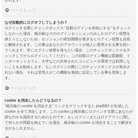
ページトップ
なぜ自動的にログオフしてしまうの？
ログインする際にチェックボックス “自動ログインを有効にする” をチェック
しなかった場合、掲示板はそのログインセッションのみしかログイン状態を
保とうとしないため、セッションの有効期限が過ぎるとログイン状態も自然
に解除されます。この事はあなたのアカウントが他人に悪用される事を防い
でくれます。常にログイン状態を保ちたい場合、このチェックボックスをチ
ェックしてからログインしてください。この自動ログイン機能は図書館、イ
ンターネットカフェ、大学などの共有されたコンピュータ環境では利用しな
いことをお勧めします。もしログインの際にこのチェックボックスが表示さ
れない場合、それは管理人がこの機能を無効に設定している事を意味しま
す。
ページトップ
cookie を消去したらどうなるの？
“掲示板の cookie を消去する” リンクをクリックすると phpBB3 が生成した
cookie を全て消去します。この cookie は掲示板にログインする際にあなたが
誰なのかを識別するためのものです。もしログインまたはログアウトに関し
て何らかの問題を抱えている場合、掲示板の cookie を消去することで解決す
るかもしれません。