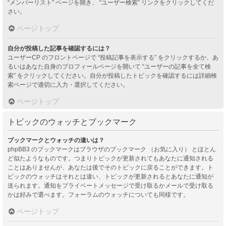
“メンバーリスト” ページを開き、 “ユーザー検索” リンクをクリックしてくだ
さい。
ページトップ
自分が投稿した記事を確認するには？
ユーザーCP のフロントページで “投稿記事を表示する” をクリックするか、あ
るいはあなた自身のプロフィールページを開いて “ユーザーの記事を全て検
索” をクリックしてください。自分が投稿したトピックを確認するには詳細検
索ページで適切に入力・選択してください。
ページトップ
トピックのウォッチとブックマーク
ブックマークとウォッチの違いは？
phpBB3 のブックマークはブラウザのブックマーク （お気に入り） とほとん
ど似たようなものです。つまりトピックが更新されてもあなたに通知される
ことはありませんが、あなたは後でそのトピックに戻ることができます。ト
ピックのウォッチはそれとは違い、トピックが更新されるとあなたに通知が
送られます。通知をプライベートメッセージで受け取るかメールで受け取る
かは好みで選べます。フォーラムのウォッチについても同様です。
ページトップ