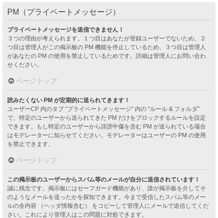
PM（プライベートメッセージ）
プライベートメッセージを送信できません！
３つの理由が考えられます。１つ目はあなたが登録ユーザーでないため、２
つ目は管理人がこの掲示板の PM 機能を停止しているため、３つ目は管理人
があなたの PM の使用を禁止しているためです。詳細は管理人にお問い合わ
せください。
ページトップ
読みたくない PM が定期的に送られてきます！
ユーザーCP 内のタブ “プライベートメッセージ” 内の “ルール & フォルダ”
で、特定のユーザーから送られてきた PM だけをブロックするルールを設定
できます。もし特定のユーザーから誹謗中傷を含む PM が送られている場合
はモデレーターに知らせてください。モデレーターはユーザーの PM の使用
を禁止できます。
ページトップ
この掲示板のユーザーからスパム等のメールが自分に送信されています！
誠に残念です。掲示板にはセーフガード機能があり、誰が掲示板を介してそ
のようなメールを送ったかを探知できます。今まで受信したスパム等のメー
ルの全内容 （ヘッダ情報含む） をコピーして管理人にメールで送信してくだ
さい。これにより管理人はこの問題に対処できます。