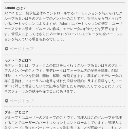
Admin とは？
Admin とは、掲示板全体をコントロールするパーミッションを与えられたグ
ループあるいはそのグループのメンバーのことです。管理人から与えられて
いるパーミッションによりますが、Admin はパーミッションの設定、ユーザ
ーのアクセス禁止、グループの作成、モデレータの任命などを実行できま
す。管理人によってはさらに Admin にグローバルモデレータの全パーミッシ
ョンを与えている場合もあるでしょう。
ページトップ
モデレータとは？
モデレータとは、フォーラムの世話を日々行うグループあるいはそのグルー
プのメンバーのことです。モデレータはフォーラム内の記事を編集、削除、
凍結、トピックを閉鎖、開放、移動、分割できます。基本的にモデレータの
存在意義は、フォーラムの趣旨を外れた投稿や規約に反する投稿をしたユー
ザーに対して警告したりその記事を削除したり凍結したりすることによって
そのフォーラムの秩序を保つことにあります。
ページトップ
グループとは？
グループとはユーザーのグループのことです。管理人はこのグループを管理
することでユーザーのパーミッションをコントロールしています。管理人は
各グループに別々のパーミッションを割り当てることが可能です。これによ