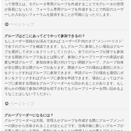
って管理人は、モデレータ専用グループを作成することでモデレータの管理
が容易になったり、フォーラム専用グループを作成することで特定のユーザ
ーしか入れないフォーラムを提供することが可能になったりします。
ページトップ
グループはどこにあってどうやって参加できるの？
もしユーザー登録がお済みであれば ユーザーCP 内のタブ “メンバーリスト”
で全てのグループを確認できます。もしグループに参加したい場合はグルー
プを選択してボタンをクリックしてください。全てのグループが誰でも参加
できる開放グループであるとは限らず、参加にグループリーダーの承認が必
要な申請グループ、参加自体を受け付けてない閉鎖グループ、グループ自体
が非公開な非公開グループがあります。開放グループの場合は適切にボタン
をクリックすればグループに参加できます。申請グループの場合も適切にボ
タンをクリックすればグループに参加を申請できます。場合によってはグル
ープに参加する理由をグループリーダーから訊かれることがあります。もし
何らかの理由で参加の申請を却下されてもグループリーダーを問い詰めるよ
うなことはしないでください。
ページトップ
グループリーダーになるには？
グループリーダーは大抵、管理人がグループを作成する際にグループメンバ
ーの誰かから任命されることがほとんどです。当掲示板に新しいグループが
必要と感じている場合、最初にすべきことは管理人にその事をプライベート