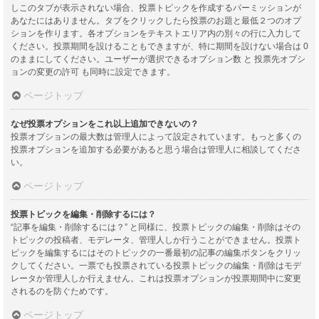
しこのタブが表示されない場合、投票トピックを作成するパーミッションが
あなたにはありません。タブをクリックしたら投票のお題と最低２つのオプ
ションを作ります。各オプションをテキストエリア内の別々の行に入力して
ください。投票期間を設けることもできますが、特に期間を設けない場合は 0
のままにしてください。ユーザーが選択できるオプション数 と 投票先オプシ
ョンの変更の許可 も同時に設定できます。
ページトップ
なぜ投票オプションをこれ以上追加できないの？
投票オプションの最大数は管理人によって設定されています。もっと多くの
投票オプションを追加する必要があると思う場合は管理人に相談してくださ
い。
ページトップ
投票トピックを編集・削除するには？
“記事を編集・削除するには？” と同様に、投票トピックの編集・削除はその
トピックの投稿者、モデレータ、管理人しか行うことができません。投票ト
ピックを編集するにはそのトピックの一番最初の記事の編集ボタンをクリッ
クしてください。一票でも投票されている投票トピックの編集・削除はモデ
レータか管理人しか行えません。これは投票オプションが投票期間中に変更
されるのを防ぐためです。
ページトップ