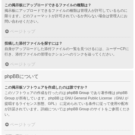
この掲示板にアップロードできるファイルの種類は？
掲示板にアップロードできるファイルの種類は管理人が許可しているものに
限ります。どのフォーマットが許可されているか判らない場合は管理人にお
問い合わせください。
ページトップ
投稿した添付ファイルを探すには？
自身がアップロードした添付ファイルの一覧を見つけるには、ユーザーCPに
行き、添付ファイルの管理セクションへのリンクを辿ってください。
ページトップ
phpBBについて
この掲示板ソフトウェアを作成したのは誰ですか？
このソフトウェアの作成を行ったのは
phpBB Group
であり著作権は phpBB
Group が所有しています。phpBB は GNU General Public License（GNU が
提唱するライセンス形態、GPL） に定められている条件に従って使用や配布
が許諾されています。詳細については phpBB Group のサイトをご参照くださ
い。
ページトップ