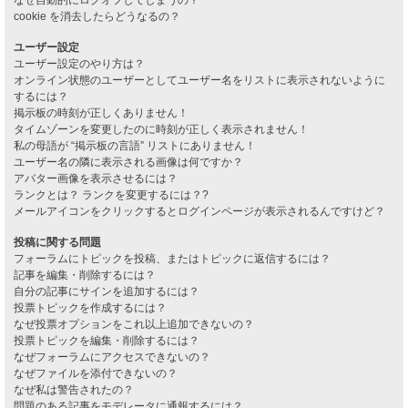
cookie を消去したらどうなるの？
ユーザー設定
ユーザー設定のやり方は？
オンライン状態のユーザーとしてユーザー名をリストに表示されないように
するには？
掲示板の時刻が正しくありません！
タイムゾーンを変更したのに時刻が正しく表示されません！
私の母語が “掲示板の言語” リストにありません！
ユーザー名の隣に表示される画像は何ですか？
アバター画像を表示させるには？
ランクとは？ ランクを変更するには？?
メールアイコンをクリックするとログインページが表示されるんですけど？
投稿に関する問題
フォーラムにトピックを投稿、またはトピックに返信するには？
記事を編集・削除するには？
自分の記事にサインを追加するには？
投票トピックを作成するには？
なぜ投票オプションをこれ以上追加できないの？
投票トピックを編集・削除するには？
なぜフォーラムにアクセスできないの？
なぜファイルを添付できないの？
なぜ私は警告されたの？
問題のある記事をモデレータに通報するには？