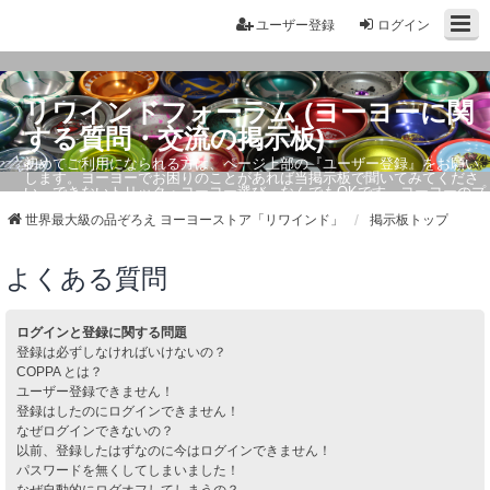
ユーザー登録
ログイン
リワインドフォーラム (ヨーヨーに関
する質問・交流の掲示板)
初めてご利用になられる方は、ページ上部の『ユーザー登録』をお願い
します。ヨーヨーでお困りのことがあれば当掲示板で聞いてみてくださ
い。できないトリック・ヨーヨー選び、なんでもOKです。ヨーヨーのプ
ロもお答えしています。
世界最大級の品ぞろえ ヨーヨーストア「リワインド」
掲示板トップ
よくある質問
ログインと登録に関する問題
登録は必ずしなければいけないの？
COPPA とは？
ユーザー登録できません！
登録はしたのにログインできません！
なぜログインできないの？
以前、登録したはずなのに今はログインできません！
パスワードを無くしてしまいました！
なぜ自動的にログオフしてしまうの？