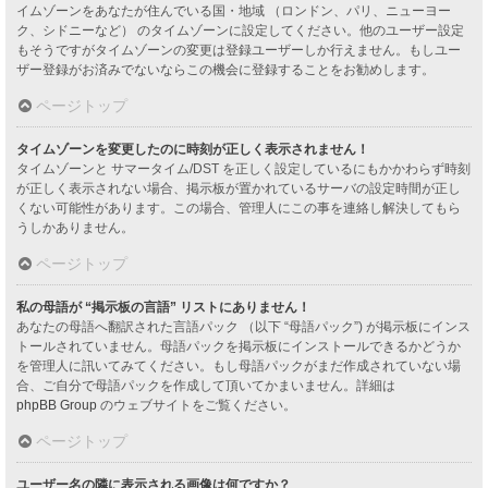
イムゾーンをあなたが住んでいる国・地域 （ロンドン、パリ、ニューヨー
ク、シドニーなど） のタイムゾーンに設定してください。他のユーザー設定
もそうですがタイムゾーンの変更は登録ユーザーしか行えません。もしユー
ザー登録がお済みでないならこの機会に登録することをお勧めします。
ページトップ
タイムゾーンを変更したのに時刻が正しく表示されません！
タイムゾーンと サマータイム/DST を正しく設定しているにもかかわらず時刻
が正しく表示されない場合、掲示板が置かれているサーバの設定時間が正し
くない可能性があります。この場合、管理人にこの事を連絡し解決してもら
うしかありません。
ページトップ
私の母語が “掲示板の言語” リストにありません！
あなたの母語へ翻訳された言語パック （以下 “母語パック”) が掲示板にインス
トールされていません。母語パックを掲示板にインストールできるかどうか
を管理人に訊いてみてください。もし母語パックがまだ作成されていない場
合、ご自分で母語パックを作成して頂いてかまいません。詳細は
phpBB Group
のウェブサイトをご覧ください。
ページトップ
ユーザー名の隣に表示される画像は何ですか？