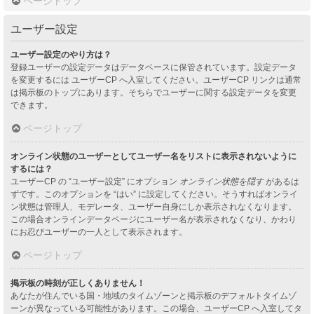
ページトップ
ユーザー設定
ユーザー設定のやり方は？
登録ユーザーの設定データはデータベースに保管されています。設定データ
を変更するには ユーザーCP へ入室してください。ユーザーCP リンクは通常
は掲示板のトップにあります。そちらでユーザーに関する設定データを変更
できます。
ページトップ
オンライン状態のユーザーとしてユーザー名をリストに表示されないように
するには？
ユーザーCP の “ユーザー設定” にオプション
オンライン状態を隠す
があるは
ずです。このオプションを “はい” に設定してください。そうすればオンライ
ン状態は管理人、モデレータ、ユーザー自身にしか表示されなくなります。
この場合オンラインデータページにユーザー名が表示されなくなり、かわり
にお忍びユーザーの一人として表示されます。
ページトップ
掲示板の時刻が正しくありません！
あなたが住んでいる国・地域のタイムゾーンと掲示板のデフォルトタイムゾ
ーンが異なっている可能性があります。この場合、ユーザーCP へ入室してタ