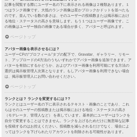
記事を閲覧する際にユーザー名の下に表示される画像は２種類あります。１
つはランク画像です。大抵のランク画像は星かブロックかドットを並べたも
のです。並んでいる数の多さは、そのユーザーの投稿数または掲示板におけ
る地位・ステータスの高さを意味します。もう１つはユーザー画像です。こ
の画像はユーザー独自の画像である場合が多く、アバターと呼ばれます。
ページトップ
アバター画像を表示させるには？
ユーザーCPの“プロフィール”タブの配下で、Gravatar、ギャラリー、リモー
ト、アップロードの4方法のうちいずれかでアバター画像を追加できます。ア
バターを有効にするかどうか、およびアバター画像を利用可能にする方法の
選択は掲示板管理人次第となります。もしアバター画像を利用できない場合
は、掲示板管理人にお問い合わせください。
ページトップ
ランクとは？ ランクを変更するには？?
ランクとはユーザー名の下に表示されるテキスト・画像のことであり、これ
らはそのユーザーの投稿数または掲示板における地位・ステータスの高さ
（モデレータ、管理人など） を表しています。基本的にユーザーはランクを
自分で変更することはできません。ランクを上げるためだけに無意味な記事
を投稿するのはお控えください。投稿数を減らされるだけでなく、場合によ
ってはランクを下げられたりアカウントを削除される可能性があります。