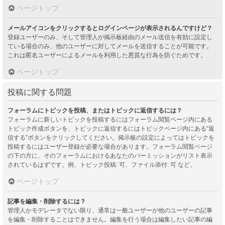
ページトップ
メールアイコンをクリックするとログインページが表示されるんですけど？
登録ユーザーのみ、そして管理人が掲示板経由のメール送信を有効に設定し
ている場合のみ、他のユーザーに対してメールを送信することが可能です。
これは匿名ユーザーによるメールを利用した悪質な行為を防ぐためです。
ページトップ
投稿に関する問題
フォーラムにトピックを投稿、またはトピックに返信するには？
フォーラムに新しいトピックを投稿するにはフォーラム閲覧ページ内にある
トピック作成ボタンを、トピックに返信するにはトピックページ内にある“返
信する”ボタンをクリックしてください。掲示板の設定によってはトピックを
投稿するにはユーザー登録が必要な場合があります。フォーラム閲覧ページ
の下の方に、そのフォーラムにおけるあなたのパーミッションがリスト表示
されているはずです。例、トピック投稿: 可、ファイル添付: 可 など。
ページトップ
記事を編集・削除するには？
管理人かモデレータでない限り、通常は一般ユーザーが他のユーザーの記事
を編集・削除することはできません。編集を行う場合は編集したい記事の編