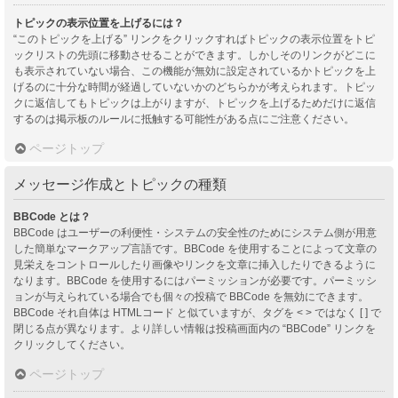
トピックの表示位置を上げるには？
“このトピックを上げる” リンクをクリックすればトピックの表示位置をトピ
ックリストの先頭に移動させることができます。しかしそのリンクがどこに
も表示されていない場合、この機能が無効に設定されているかトピックを上
げるのに十分な時間が経過していないかのどちらかが考えられます。トピッ
クに返信してもトピックは上がりますが、トピックを上げるためだけに返信
するのは掲示板のルールに抵触する可能性がある点にご注意ください。
ページトップ
メッセージ作成とトピックの種類
BBCode とは？
BBCode はユーザーの利便性・システムの安全性のためにシステム側が用意
した簡単なマークアップ言語です。BBCode を使用することによって文章の
見栄えをコントロールしたり画像やリンクを文章に挿入したりできるように
なります。BBCode を使用するにはパーミッションが必要です。パーミッシ
ョンが与えられている場合でも個々の投稿で BBCode を無効にできます。
BBCode それ自体は HTMLコード と似ていますが、タグを < > ではなく [ ] で
閉じる点が異なります。より詳しい情報は投稿画面内の “BBCode” リンクを
クリックしてください。
ページトップ