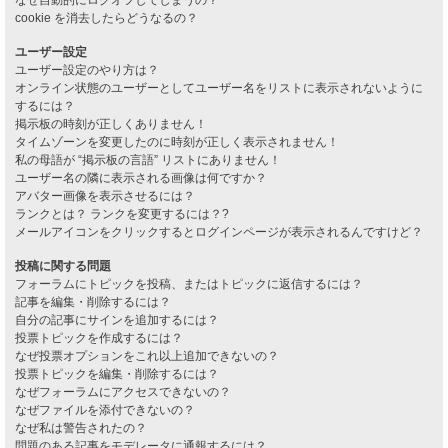
cookie を消去したらどうなるの？
ユーザー設定
ユーザー設定のやり方は？
オンライン状態のユーザーとしてユーザー名をリストに表示されないように
するには？
掲示板の時刻が正しくありません！
タイムゾーンを変更したのに時刻が正しく表示されません！
私の母語が “掲示板の言語” リストにありません！
ユーザー名の隣に表示される画像は何ですか？
アバター画像を表示させるには？
ランクとは？ ランクを変更するには？?
メールアイコンをクリックするとログインページが表示されるんですけど？
投稿に関する問題
フォーラムにトピックを投稿、またはトピックに返信するには？
記事を編集・削除するには？
自分の記事にサインを追加するには？
投票トピックを作成するには？
なぜ投票オプションをこれ以上追加できないの？
投票トピックを編集・削除するには？
なぜフォーラムにアクセスできないの？
なぜファイルを添付できないの？
なぜ私は警告されたの？
問題のある記事をモデレータに通報するには？