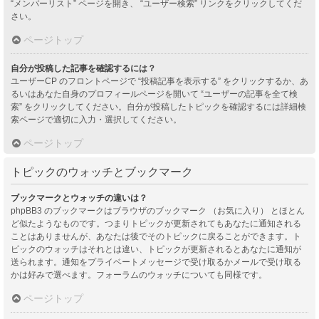
“メンバーリスト” ページを開き、 “ユーザー検索” リンクをクリックしてくだ
さい。
ページトップ
自分が投稿した記事を確認するには？
ユーザーCP のフロントページで “投稿記事を表示する” をクリックするか、あ
るいはあなた自身のプロフィールページを開いて “ユーザーの記事を全て検
索” をクリックしてください。自分が投稿したトピックを確認するには詳細検
索ページで適切に入力・選択してください。
ページトップ
トピックのウォッチとブックマーク
ブックマークとウォッチの違いは？
phpBB3 のブックマークはブラウザのブックマーク （お気に入り） とほとん
ど似たようなものです。つまりトピックが更新されてもあなたに通知される
ことはありませんが、あなたは後でそのトピックに戻ることができます。ト
ピックのウォッチはそれとは違い、トピックが更新されるとあなたに通知が
送られます。通知をプライベートメッセージで受け取るかメールで受け取る
かは好みで選べます。フォーラムのウォッチについても同様です。
ページトップ