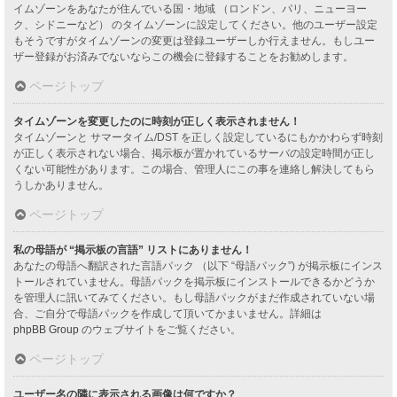
イムゾーンをあなたが住んでいる国・地域 （ロンドン、パリ、ニューヨー
ク、シドニーなど） のタイムゾーンに設定してください。他のユーザー設定
もそうですがタイムゾーンの変更は登録ユーザーしか行えません。もしユー
ザー登録がお済みでないならこの機会に登録することをお勧めします。
ページトップ
タイムゾーンを変更したのに時刻が正しく表示されません！
タイムゾーンと サマータイム/DST を正しく設定しているにもかかわらず時刻
が正しく表示されない場合、掲示板が置かれているサーバの設定時間が正し
くない可能性があります。この場合、管理人にこの事を連絡し解決してもら
うしかありません。
ページトップ
私の母語が “掲示板の言語” リストにありません！
あなたの母語へ翻訳された言語パック （以下 “母語パック”) が掲示板にインス
トールされていません。母語パックを掲示板にインストールできるかどうか
を管理人に訊いてみてください。もし母語パックがまだ作成されていない場
合、ご自分で母語パックを作成して頂いてかまいません。詳細は
phpBB Group
のウェブサイトをご覧ください。
ページトップ
ユーザー名の隣に表示される画像は何ですか？