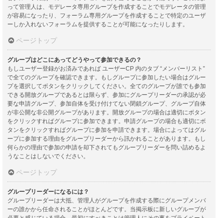
って管理人は、モデレータ専用グループを作成することでモデレータの管理
が容易になったり、フォーラム専用グループを作成することで特定のユーザ
ーしか入れないフォーラムを提供することが可能になったりします。
ページトップ
グループはどこにあってどうやって参加できるの？
もしユーザー登録がお済みであれば ユーザーCP 内のタブ “メンバーリスト”
で全てのグループを確認できます。もしグループに参加したい場合はグルー
プを選択してボタンをクリックしてください。全てのグループが誰でも参加
できる開放グループであるとは限らず、参加にグループリーダーの承認が必
要な申請グループ、参加自体を受け付けてない閉鎖グループ、グループ自体
が非公開な非公開グループがあります。開放グループの場合は適切にボタン
をクリックすればグループに参加できます。申請グループの場合も適切にボ
タンをクリックすればグループに参加を申請できます。場合によってはグル
ープに参加する理由をグループリーダーから訊かれることがあります。もし
何らかの理由で参加の申請を却下されてもグループリーダーを問い詰めるよ
うなことはしないでください。
ページトップ
グループリーダーになるには？
グループリーダーは大抵、管理人がグループを作成する際にグループメンバ
ーの誰かから任命されることがほとんどです。当掲示板に新しいグループが
必要と感じている場合、最初にすべきことは管理人にその事をプライベート