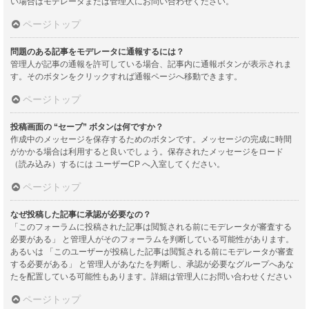
い場合はモデレータまたは管理人にお問い合わせください。
ページトップ
問題のある記事をモデレータに通報するには？
管理人が記事の通報を許可している場合、記事内に通報ボタンが表示されま
す。そのボタンをクリックすれば通報ページへ移動できます。
ページトップ
投稿画面の “セーブ” ボタンは何ですか？
作成中のメッセージを保存するためのボタンです。メッセージの完成に時間
がかかる場合は利用すると良いでしょう。保存されたメッセージをロード
（読み込み）するには ユーザーCP へ入室してください。
ページトップ
なぜ投稿した記事に承認が必要なの？
「このフォーラムに投稿された記事は閲覧される前にモデレータが審査する
必要がある」 と管理人がそのフォーラムを判断している可能性があります。
あるいは 「このユーザーが投稿した記事は閲覧される前にモデレータが審査
する必要がある」 と管理人があなたを判断し、承認が必要なグループへあな
たを配置している可能性もあります。詳細は管理人にお問い合わせください
ページトップ