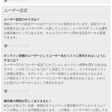
ページトップ
ユーザー設定
ユーザー設定のやり方は？
登録ユーザーの設定データはデータベースに保管されています。設定データ
を変更するには ユーザーCP へ入室してください。ユーザーCP リンクは通常
は掲示板のトップにあります。そちらでユーザーに関する設定データを変更
できます。
ページトップ
オンライン状態のユーザーとしてユーザー名をリストに表示されないように
するには？
ユーザーCP の “ユーザー設定” にオプション
オンライン状態を隠す
があるは
ずです。このオプションを “はい” に設定してください。そうすればオンライ
ン状態は管理人、モデレータ、ユーザー自身にしか表示されなくなります。
この場合オンラインデータページにユーザー名が表示されなくなり、かわり
にお忍びユーザーの一人として表示されます。
ページトップ
掲示板の時刻が正しくありません！
あなたが住んでいる国・地域のタイムゾーンと掲示板のデフォルトタイムゾ
ーンが異なっている可能性があります。この場合、ユーザーCP へ入室してタ