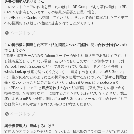
必要な機能がありません
このソフトウェアの作成を行ったのは phpBB Group であり著作権は phpBB
Group が所有しています。その機能が必要だと思う場合、
phpBB Ideas Centre
へ訪問してください。そちらで既に提案されたアイデア
への投票および新しい機能の提案を行うことができます。
ページトップ
この掲示板に関連した不正・法的問題については誰に問い合わせればいいの
でしょうか？
“管理・運営チーム” の各 Adminユーザー が正しい連絡先であるはずです。も
し誰も返答してくれない場合、あるいはもしこのサイトが無料サイト （例:
Yahoo!, free.fr, f2s.com など） で運営されている場合、ドメイン所持者 （
whois lookup
検索で調べてください） に連絡すべきです。phpBB Group に
は、誰が何処でどのようにこの掲示板を使用するかについて干渉する
権限は
全くない
ということにご注意ください。phpBB Group に phpbb.com や
phpBBソフトウェア と
直接関わりのない
法的問題 （裁判所からの停止命令、
損害賠償、名誉棄損など） に関することを問い合わせないでください。
第三
者
による phpBB の使用に関して phpBB Group にメールで問い合わせても回
答は簡単なものか全くされないものとお考えください。
ページトップ
掲示板管理人に連絡するには？
管理人がオプションを有効にしていれば、掲示板の全てのユーザが“管理人に