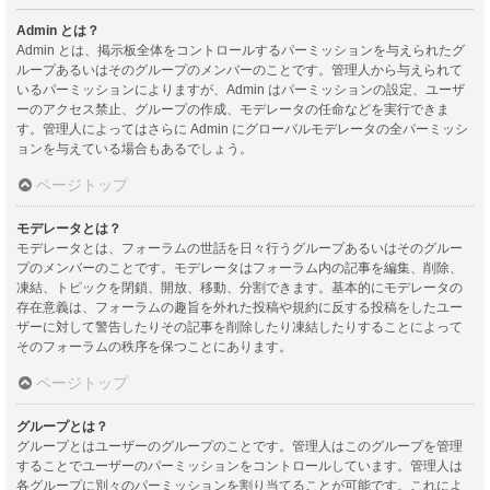
Admin とは？
Admin とは、掲示板全体をコントロールするパーミッションを与えられたグ
ループあるいはそのグループのメンバーのことです。管理人から与えられて
いるパーミッションによりますが、Admin はパーミッションの設定、ユーザ
ーのアクセス禁止、グループの作成、モデレータの任命などを実行できま
す。管理人によってはさらに Admin にグローバルモデレータの全パーミッシ
ョンを与えている場合もあるでしょう。
ページトップ
モデレータとは？
モデレータとは、フォーラムの世話を日々行うグループあるいはそのグルー
プのメンバーのことです。モデレータはフォーラム内の記事を編集、削除、
凍結、トピックを閉鎖、開放、移動、分割できます。基本的にモデレータの
存在意義は、フォーラムの趣旨を外れた投稿や規約に反する投稿をしたユー
ザーに対して警告したりその記事を削除したり凍結したりすることによって
そのフォーラムの秩序を保つことにあります。
ページトップ
グループとは？
グループとはユーザーのグループのことです。管理人はこのグループを管理
することでユーザーのパーミッションをコントロールしています。管理人は
各グループに別々のパーミッションを割り当てることが可能です。これによ