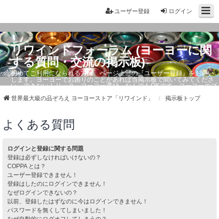
ユーザー登録
ログイン
リワインドフォーラム (ヨーヨーに関
する質問・交流の掲示板)
初めてご利用になられる方は、ページ上部の『ユーザー登録』をお願い
します。ヨーヨーでお困りのことがあれば当掲示板で聞いてみてくださ
い。できないトリック・ヨーヨー選び、なんでもOKです。ヨーヨーのプ
ロもお答えしています。
世界最大級の品ぞろえ ヨーヨーストア「リワインド」
掲示板トップ
よくある質問
ログインと登録に関する問題
登録は必ずしなければいけないの？
COPPA とは？
ユーザー登録できません！
登録はしたのにログインできません！
なぜログインできないの？
以前、登録したはずなのに今はログインできません！
パスワードを無くしてしまいました！
なぜ自動的にログオフしてしまうの？