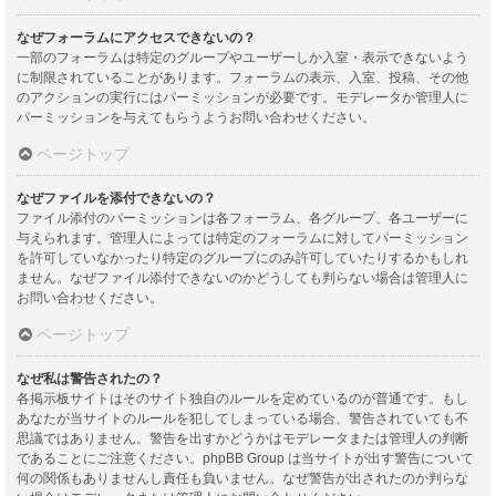
なぜフォーラムにアクセスできないの？
一部のフォーラムは特定のグループやユーザーしか入室・表示できないよう
に制限されていることがあります。フォーラムの表示、入室、投稿、その他
のアクションの実行にはパーミッションが必要です。モデレータか管理人に
パーミッションを与えてもらうようお問い合わせください。
ページトップ
なぜファイルを添付できないの？
ファイル添付のパーミッションは各フォーラム、各グループ、各ユーザーに
与えられます。管理人によっては特定のフォーラムに対してパーミッション
を許可していなかったり特定のグループにのみ許可していたりするかもしれ
ません。なぜファイル添付できないのかどうしても判らない場合は管理人に
お問い合わせください。
ページトップ
なぜ私は警告されたの？
各掲示板サイトはそのサイト独自のルールを定めているのが普通です。もし
あなたが当サイトのルールを犯してしまっている場合、警告されていても不
思議ではありません。警告を出すかどうかはモデレータまたは管理人の判断
であることにご注意ください。phpBB Group は当サイトが出す警告について
何の関係もありませんし責任も負いません。なぜ警告が出されたのか判らな