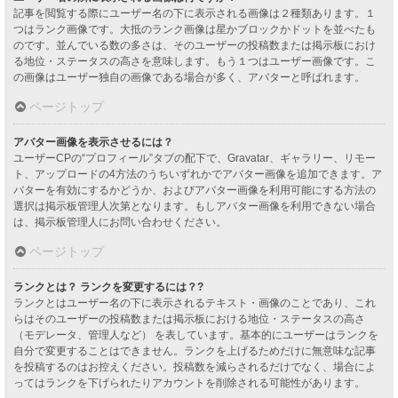
記事を閲覧する際にユーザー名の下に表示される画像は２種類あります。１
つはランク画像です。大抵のランク画像は星かブロックかドットを並べたも
のです。並んでいる数の多さは、そのユーザーの投稿数または掲示板におけ
る地位・ステータスの高さを意味します。もう１つはユーザー画像です。こ
の画像はユーザー独自の画像である場合が多く、アバターと呼ばれます。
ページトップ
アバター画像を表示させるには？
ユーザーCPの“プロフィール”タブの配下で、Gravatar、ギャラリー、リモー
ト、アップロードの4方法のうちいずれかでアバター画像を追加できます。ア
バターを有効にするかどうか、およびアバター画像を利用可能にする方法の
選択は掲示板管理人次第となります。もしアバター画像を利用できない場合
は、掲示板管理人にお問い合わせください。
ページトップ
ランクとは？ ランクを変更するには？?
ランクとはユーザー名の下に表示されるテキスト・画像のことであり、これ
らはそのユーザーの投稿数または掲示板における地位・ステータスの高さ
（モデレータ、管理人など） を表しています。基本的にユーザーはランクを
自分で変更することはできません。ランクを上げるためだけに無意味な記事
を投稿するのはお控えください。投稿数を減らされるだけでなく、場合によ
ってはランクを下げられたりアカウントを削除される可能性があります。