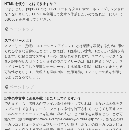
HTML を使うことはできますか？
できません。 phpBB3 では HTMLコード を文章に含めてもレンダリングされ
なくなりました。HTML を利用して文章を作成したいのであれば、代わりに
BBCode を使用してください。
ページトップ
スマイリーとは？
スマイリー （別称：エモーションアイコン） とは感情を表現するために用い
られる小さな画像のことです。例えば、:) は嬉しい感情、:(は悲しい感情を表
します。投稿画面でスマイリーの一覧が表示されます。スマイリーが多くな
ると記事が読みづらくなりますのでスマイリーの乱用はお控えください。ス
マイリーを乱用した記事はモデレータによる編集・削除・移動の対象となる
可能性があります。管理人も投稿の際に使用可能なスマイリーの数を制限す
るようになるでしょう。
ページトップ
記事の本文中に画像を載せることはできますか？
できます。もし管理人がファイル添付を許可していれば、あなたは画像をア
ップロードできます。一方、ファイル添付を許可されていなくても画像ファ
イルへのハイパーリンクを記事に埋め込むことで画像を表示させることが可
能です （例: [img]http://www.example.com/my-picture.gif[/img]) 。あなたのロ
ーカルコンピュータがウェブサーバでない限り、あなたのローカルコンピュ
ータにのみ存在する画像を記事に表示させることはできません。またアクセ