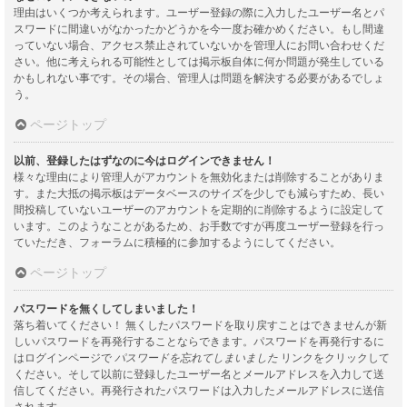
理由はいくつか考えられます。ユーザー登録の際に入力したユーザー名とパ
スワードに間違いがなかったかどうかを今一度お確かめください。もし間違
っていない場合、アクセス禁止されていないかを管理人にお問い合わせくだ
さい。他に考えられる可能性としては掲示板自体に何か問題が発生している
かもしれない事です。その場合、管理人は問題を解決する必要があるでしょ
う。
ページトップ
以前、登録したはずなのに今はログインできません！
様々な理由により管理人がアカウントを無効化または削除することがありま
す。また大抵の掲示板はデータベースのサイズを少しでも減らすため、長い
間投稿していないユーザーのアカウントを定期的に削除するように設定して
います。このようなことがあるため、お手数ですが再度ユーザー登録を行っ
ていただき、フォーラムに積極的に参加するようにしてください。
ページトップ
パスワードを無くしてしまいました！
落ち着いてください！ 無くしたパスワードを取り戻すことはできませんが新
しいパスワードを再発行することならできます。パスワードを再発行するに
はログインページで
パスワードを忘れてしまいました
リンクをクリックして
ください。そして以前に登録したユーザー名とメールアドレスを入力して送
信してください。再発行されたパスワードは入力したメールアドレスに送信
されます。