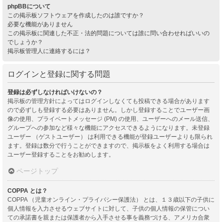
phpBBについて
この掲示板ソフトウェアを作成したのは誰ですか？
必要な機能がありません
この掲示板に関連した不正・法的問題については誰に問い合わせればいいの
でしょうか？
掲示板管理人に連絡するには？
ログインと登録に関する問題
登録は必ずしなければいけないの？
掲示板の管理方針によってはログインしなくても投稿できる場合があります
ので必ずしも登録する必要はありません。しかし登録することでユーザー画
像の使用、プライベートメッセージ (PM) の使用、ユーザーへのメール送信、
グループへの参加など様々な機能にアクセスできるようになります。未登録
ユーザー （ゲストユーザー） は利用できる機能が登録ユーザーよりも限られ
ます。登録は数分で行うことができますので、掲示板をよく利用する場合は
ユーザー登録することをお勧めします。
ページトップ
COPPA とは？
COPPA （児童オンライン・プライバシー保護法） とは、１３歳以下の子供に
個人情報を入力させるウェブサイトに対して、子供の個人情報の保管につい
ての承諾書を親または保護者から入手させる事を義務づける、アメリカ合衆