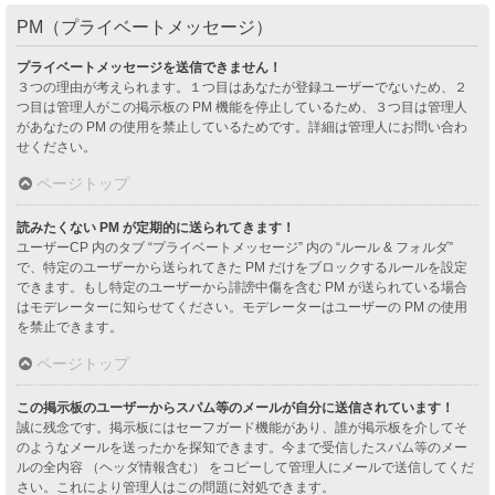
PM（プライベートメッセージ）
プライベートメッセージを送信できません！
３つの理由が考えられます。１つ目はあなたが登録ユーザーでないため、２
つ目は管理人がこの掲示板の PM 機能を停止しているため、３つ目は管理人
があなたの PM の使用を禁止しているためです。詳細は管理人にお問い合わ
せください。
ページトップ
読みたくない PM が定期的に送られてきます！
ユーザーCP 内のタブ “プライベートメッセージ” 内の “ルール & フォルダ”
で、特定のユーザーから送られてきた PM だけをブロックするルールを設定
できます。もし特定のユーザーから誹謗中傷を含む PM が送られている場合
はモデレーターに知らせてください。モデレーターはユーザーの PM の使用
を禁止できます。
ページトップ
この掲示板のユーザーからスパム等のメールが自分に送信されています！
誠に残念です。掲示板にはセーフガード機能があり、誰が掲示板を介してそ
のようなメールを送ったかを探知できます。今まで受信したスパム等のメー
ルの全内容 （ヘッダ情報含む） をコピーして管理人にメールで送信してくだ
さい。これにより管理人はこの問題に対処できます。