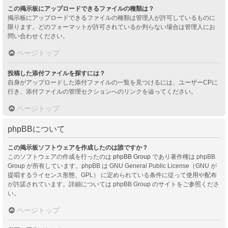
この掲示板にアップロードできるファイルの種類は？
掲示板にアップロードできるファイルの種類は管理人が許可しているものに
限ります。どのフォーマットが許可されているか判らない場合は管理人にお
問い合わせください。
ページトップ
投稿した添付ファイルを探すには？
自身がアップロードした添付ファイルの一覧を見つけるには、ユーザーCPに
行き、添付ファイルの管理セクションへのリンクを辿ってください。
ページトップ
phpBBについて
この掲示板ソフトウェアを作成したのは誰ですか？
このソフトウェアの作成を行ったのは
phpBB Group
であり著作権は phpBB
Group が所有しています。phpBB は GNU General Public License（GNU が
提唱するライセンス形態、GPL） に定められている条件に従って使用や配布
が許諾されています。詳細については phpBB Group のサイトをご参照くださ
い。
ページトップ