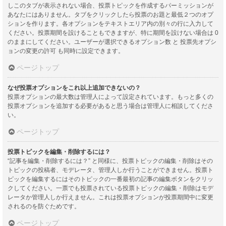
しこのタブが表示されない場合、投票トピックを作成するパーミッションが
あなたにはありません。タブをクリックしたら投票のお題と最低２つのオプ
ションを作ります。各オプションをテキストエリア内の別々の行に入力して
ください。投票期間を設けることもできますが、特に期間を設けない場合は 0
のままにしてください。ユーザーが選択できるオプション数 と 投票先オプシ
ョンの変更の許可 も同時に設定できます。
ページトップ
なぜ投票オプションをこれ以上追加できないの？
投票オプションの最大数は管理人によって設定されています。もっと多くの
投票オプションを追加する必要があると思う場合は管理人に相談してくださ
い。
ページトップ
投票トピックを編集・削除するには？
“記事を編集・削除するには？” と同様に、投票トピックの編集・削除はその
トピックの投稿者、モデレータ、管理人しか行うことができません。投票ト
ピックを編集するにはそのトピックの一番最初の記事の編集ボタンをクリッ
クしてください。一票でも投票されている投票トピックの編集・削除はモデ
レータか管理人しか行えません。これは投票オプションが投票期間中に変更
されるのを防ぐためです。
ページトップ