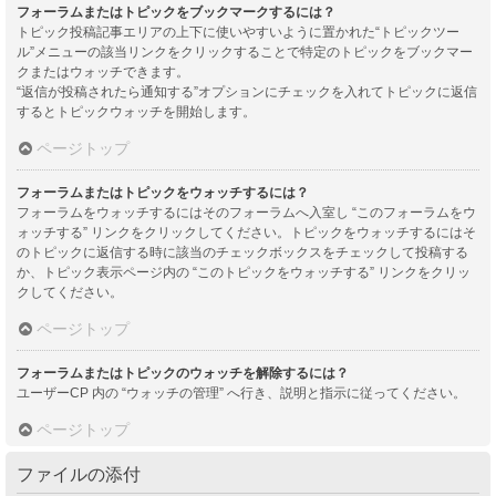
フォーラムまたはトピックをブックマークするには？
トピック投稿記事エリアの上下に使いやすいように置かれた“トピックツー
ル”メニューの該当リンクをクリックすることで特定のトピックをブックマー
クまたはウォッチできます。
“返信が投稿されたら通知する”オプションにチェックを入れてトピックに返信
するとトピックウォッチを開始します。
ページトップ
フォーラムまたはトピックをウォッチするには？
フォーラムをウォッチするにはそのフォーラムへ入室し “このフォーラムをウ
ォッチする” リンクをクリックしてください。トピックをウォッチするにはそ
のトピックに返信する時に該当のチェックボックスをチェックして投稿する
か、トピック表示ページ内の “このトピックをウォッチする” リンクをクリッ
クしてください。
ページトップ
フォーラムまたはトピックのウォッチを解除するには？
ユーザーCP 内の “ウォッチの管理” へ行き、説明と指示に従ってください。
ページトップ
ファイルの添付