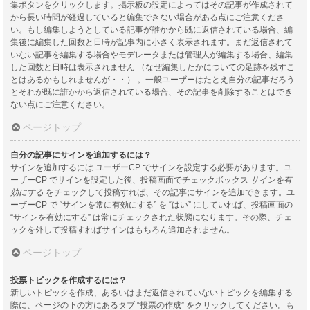
集ボタンをクリックします。掲示板の設定によってはその記事が作成されて
から長い時間が経過していると編集できない場合がある点にご注意くださ
い。もし編集しようとしている記事が誰かから既に返信されている場合、編
集後に編集した回数と日時が記事内に小さく表示されます。まだ返信されて
いない記事を編集する場合やモデレータまたは管理人が編集する場合、編集
した回数と日時は表示されません （なぜ編集したかについての足跡を残すこ
とはあるかもしれませんが・・） 。一般ユーザーはたとえ自分の記事だろう
とそれが既に誰かから返信されている場合、その記事を削除することはでき
ない点にご注意ください。
ページトップ
自分の記事にサインを追加するには？
サインを追加するには ユーザーCP でサインを設定する必要があります。ユ
ーザーCP でサインを設定した後、投稿画面でチェックボックス
サインを有
効にする
をチェックして投稿すれば、その記事にサインを追加できます。ユ
ーザーCP で “サインを常に有効にする” を “はい” にしていれば、投稿画面の
“サインを有効にする” は常にチェックされた状態になります。その際、チェ
ックを外して投稿すればサインはもちろん追加されません。
ページトップ
投票トピックを作成するには？
新しいトピックを作成、あるいはまだ返信されていないトピックを編集する
際に、ページの下の方にあるタブ “投票の作成” をクリックしてください。も