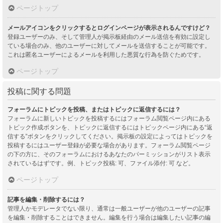
ページトップ
メールアイコンをクリックするとログインページが表示されるんですけど？
登録ユーザーのみ、そして管理人が掲示板経由のメール送信を有効に設定し
ている場合のみ、他のユーザーに対してメールを送信することが可能です。
これは匿名ユーザーによるメールを利用した悪質な行為を防ぐためです。
ページトップ
投稿に関する問題
フォーラムにトピックを投稿、またはトピックに返信するには？
フォーラムに新しいトピックを投稿するにはフォーラム閲覧ページ内にある
トピック作成ボタンを、トピックに返信するにはトピックページ内にある“返
信する”ボタンをクリックしてください。掲示板の設定によってはトピックを
投稿するにはユーザー登録が必要な場合があります。フォーラム閲覧ページ
の下の方に、そのフォーラムにおけるあなたのパーミッションがリスト表示
されているはずです。例、トピック投稿: 可、ファイル添付: 可 など。
ページトップ
記事を編集・削除するには？
管理人かモデレータでない限り、通常は一般ユーザーが他のユーザーの記事
を編集・削除することはできません。編集を行う場合は編集したい記事の編