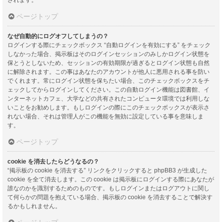
ページトップ
なぜ自動的にログオフしてしまうの？
ログインする際にチェックボックス “自動ログインを有効にする” をチェック
しなかった場合、掲示板はそのログインセッションのみしかログイン状態を
保とうとしないため、セッションの有効期限が過ぎるとログイン状態も自然
に解除されます。この事はあなたのアカウントが他人に悪用される事を防い
でくれます。常にログイン状態を保ちたい場合、このチェックボックスをチ
ェックしてからログインしてください。この自動ログイン機能は図書館、イ
ンターネットカフェ、大学などの共有されたコンピュータ環境では利用しな
いことをお勧めします。もしログインの際にこのチェックボックスが表示さ
れない場合、それは管理人がこの機能を無効に設定している事を意味しま
す。
ページトップ
cookie を消去したらどうなるの？
“掲示板の cookie を消去する” リンクをクリックすると phpBB3 が生成した
cookie を全て消去します。この cookie は掲示板にログインする際にあなたが
誰なのかを識別するためのものです。もしログインまたはログアウトに関し
て何らかの問題を抱えている場合、掲示板の cookie を消去することで解決す
るかもしれません。