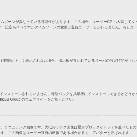
ムゾーンが異なっている可能性があります。この場合、ユーザーCP へ入室してタ
ザー設定もそうですがタイムゾーンの変更は登録ユーザーしか行えません。もしユ
かわらず時刻が正しく表示されない場合、掲示板が置かれているサーバの設定時間が正
示板にインストールされていません。母語パックを掲示板にインストールできるかどう
hpBB Group
のウェブサイトをご覧ください。
す。１つはランク画像です。大抵のランク画像は星かブロックかドットを並べたもの
です。この画像はユーザー独自の画像である場合が多く、アバターと呼ばれます。