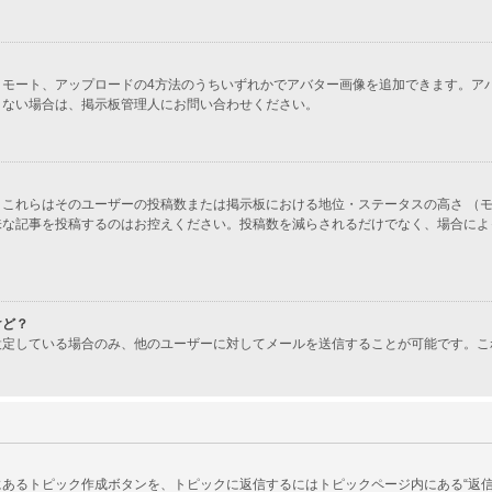
ラリー、リモート、アップロードの4方法のうちいずれかでアバター画像を追加できます
きない場合は、掲示板管理人にお問い合わせください。
これらはそのユーザーの投稿数または掲示板における地位・ステータスの高さ （モ
味な記事を投稿するのはお控えください。投稿数を減らされるだけでなく、場合によ
けど？
設定している場合のみ、他のユーザーに対してメールを送信することが可能です。こ
あるトピック作成ボタンを、トピックに返信するにはトピックページ内にある“返信