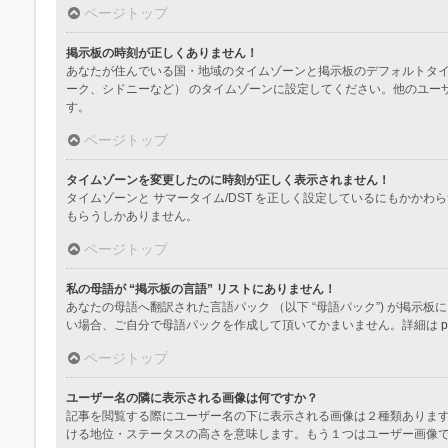
ページトップ
掲示板の時刻が正しくありません！
あなたが住んでいる国・地域のタイムゾーンと掲示板のデフォルトタイ
ーク、シドニーなど） のタイムゾーンに設定してください。他のユー
す。
ページトップ
タイムゾーンを変更したのに時刻が正しく表示されません！
タイムゾーンと サマータイム/DST を正しく設定しているにもか
もらうしかありません。
ページトップ
私の母語が “掲示板の言語” リストにありません！
あなたの母語へ翻訳された言語パック （以下 “母語パック”) が掲
い場合、ご自分で母語パックを作成して頂いてかまいません。詳細は
p
ページトップ
ユーザー名の隣に表示される画像は何ですか？
記事を閲覧する際にユーザー名の下に表示される画像は２種類ありま
ける地位・ステータスの高さを意味します。もう１つはユーザー画像