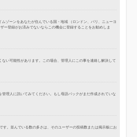
イムゾーンをあなたが住んでいる国・地域 （ロンドン、パリ、ニューヨ
ーザー登録がお済みでないならこの機会に登録することをお勧めしま
しくない可能性があります。この場合、管理人にこの事を連絡し解決して
かを管理人に訊いてみてください。もし母語パックがまだ作成されていな
です。並んでいる数の多さは、そのユーザーの投稿数または掲示板にお