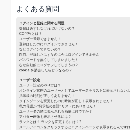
よくある質問
ログインと登録に関する問題
登録は必ずしなければいけないの？
COPPA とは？
ユーザー登録できません！
登録はしたのにログインできません！
なぜログインできないの？
以前、登録したはずなのに今はログインできません！
パスワードを無くしてしまいました！
なぜ自動的にログオフしてしまうの？
cookie を消去したらどうなるの？
ユーザー設定
ユーザー設定のやり方は？
オンライン状態のユーザーとしてユーザー名をリストに表示されない
掲示板の時刻が正しくありません！
タイムゾーンを変更したのに時刻が正しく表示されません！
私の母語が “掲示板の言語” リストにありません！
ユーザー名の隣に表示される画像は何ですか？
アバター画像を表示させるには？
ランクとは？ ランクを変更するには？?
メールアイコンをクリックするとログインページが表示されるんです