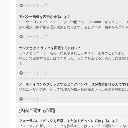
ページトップ
アバター画像を表示させるには？
ユーザーCPの“プロフィール”タブの配下で、Gravatar、ギャ
法の選択は掲示板管理人次第となります。もしアバター画像を利用で
ページトップ
ランクとは？ ランクを変更するには？?
ランクとはユーザー名の下に表示されるテキスト・画像のことであり、
を自分で変更することはできません。ランクを上げるためだけに無意
す。
ページトップ
メールアイコンをクリックするとログインページが表示されるんです
登録ユーザーのみ、そして管理人が掲示板経由のメール送信を有効に
ページトップ
投稿に関する問題
フォーラムにトピックを投稿、またはトピックに返信するには？
フォーラムに新しいトピックを投稿するにはフォーラム閲覧ページ内に