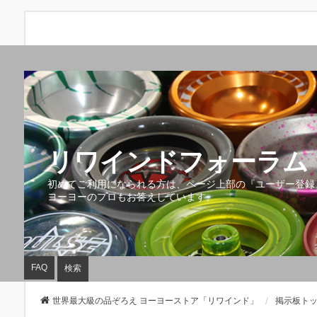
リワインドフォーラム 
初めてご利用になられる方は、ページ上部の『ユーザー登録
ヨーヨーのプロもお答えしています。
FAQ
検索
世界最大級の品ぞろえ ヨーヨーストア「リワインド」
掲示板ト