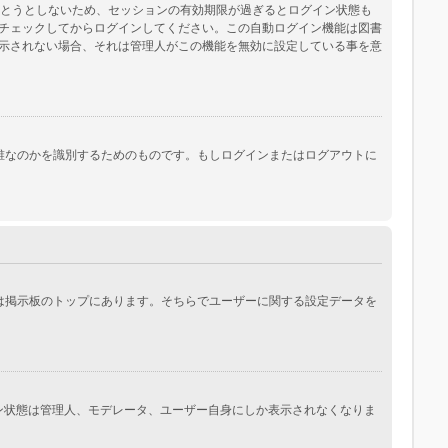
保とうとしないため、セッションの有効期限が過ぎるとログイン状態も
チェックしてからログインしてください。この自動ログイン機能は図書
示されない場合、それは管理人がこの機能を無効に設定している事を意
際にあなたが誰なのかを識別するためのものです。もしログインまたはログアウトに
常は掲示板のトップにあります。そちらでユーザーに関する設定データを
イン状態は管理人、モデレータ、ユーザー自身にしか表示されなくなりま