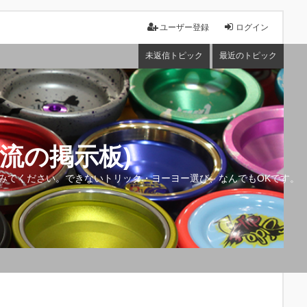
ユーザー登録
ログイン
未返信トピック
最近のトピック
流の掲示板)
みてください。できないトリック・ヨーヨー選び、なんでもOKです。