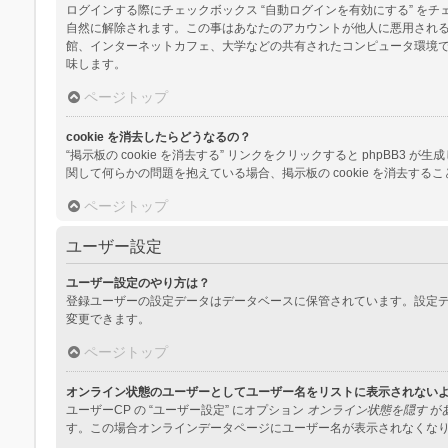
ログインする際にチェックボックス “自動ログインを有効にする” 
自然に解除されます。この事はあなたのアカウントが他人に悪用され
館、インターネットカフェ、大学などの共有されたコンピュータ環境
味します。
ページトップ
cookie を消去したらどうなるの？
“掲示板の cookie を消去する” リンクをクリックすると phpBB3
関して何らかの問題を抱えている場合、掲示板の cookie を消去する
ページトップ
ユーザー設定
ユーザー設定のやり方は？
登録ユーザーの設定データはデータベースに保管されています。設定デ
変更できます。
ページトップ
オンライン状態のユーザーとしてユーザー名をリストに表示されない
ユーザーCP の “ユーザー設定” にオプション
オンライン状態を隠す
が
す。この場合オンラインデータページにユーザー名が表示されなくな