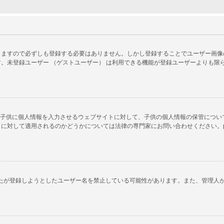
ますので必ずしも登録する必要はありません。しかし登録することでユーザー画像の使
。未登録ユーザー （ゲストユーザー） は利用できる機能が登録ユーザーよりも限
以下の子供に個人情報を入力させるウェブサイトに対して、子供の個人情報の保管につ
対して適用されるのかどうかについては法律の専門家にお問い合わせください。phpB
あなたが登録しようとしたユーザー名を禁止している可能性があります。また、管理