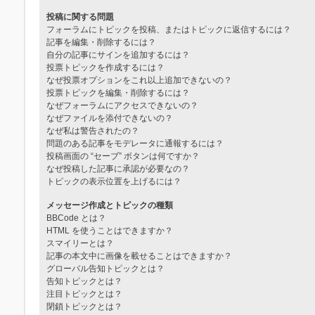
投稿に関する問題
フォーラムにトピックを投稿、またはトピックに返信するには？
記事を編集・削除するには？
自分の記事にサインを追加するには？
投票トピックを作成するには？
なぜ投票オプションをこれ以上追加できないの？
投票トピックを編集・削除するには？
なぜフォーラムにアクセスできないの？
なぜファイルを添付できないの？
なぜ私は警告されたの？
問題のある記事をモデレータに通報するには？
投稿画面の “セーブ” ボタンは何ですか？
なぜ投稿した記事に承認が必要なの？
トピックの表示位置を上げるには？
メッセージ作成とトピックの種類
BBCode とは？
HTML を使うことはできますか？
スマイリーとは？
記事の本文中に画像を載せることはできますか？
グローバル告知トピックとは？
告知トピックとは？
注目トピックとは？
閉鎖トピックとは？