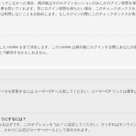
をチェックしなかった場合、掲示板はそのログインセッションのみしかログイン状態を
る事を防いでくれます。常にログイン状態を保ちたい場合、このチェックボックスを
では利用しないことをお勧めします。もしログインの際にこのチェックボックスが表
 が生成した cookie を全て消去します。この cookie は掲示板にログインする
ことで解決するかもしれません。
ータを変更するには ユーザーCP へ入室してください。ユーザーCP リンクは通
ようにするには？
あるはずです。このオプションを “はい” に設定してください。そうすればオンラ
り、かわりにお忍びユーザーの一人として表示されます。