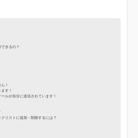
加できるの？
せん！
きます！
メールが自分に送信されています！
？
ックリストに追加・削除するには？