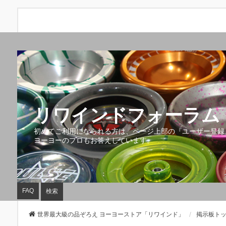
リワインドフォーラム 
初めてご利用になられる方は、ページ上部の『ユーザー登録
ヨーヨーのプロもお答えしています。
FAQ
検索
世界最大級の品ぞろえ ヨーヨーストア「リワインド」
掲示板ト