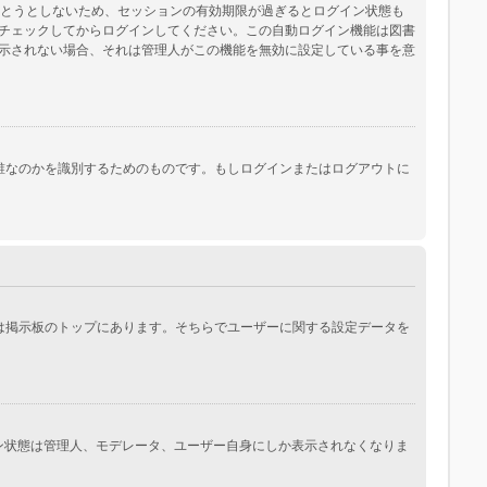
保とうとしないため、セッションの有効期限が過ぎるとログイン状態も
チェックしてからログインしてください。この自動ログイン機能は図書
示されない場合、それは管理人がこの機能を無効に設定している事を意
際にあなたが誰なのかを識別するためのものです。もしログインまたはログアウトに
常は掲示板のトップにあります。そちらでユーザーに関する設定データを
イン状態は管理人、モデレータ、ユーザー自身にしか表示されなくなりま