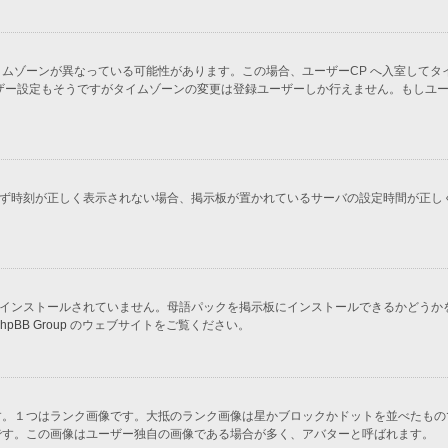
ムゾーンが異なっている可能性があります。この場合、ユーザーCP へ入室してタ
ザー設定もそうですがタイムゾーンの変更は登録ユーザーしか行えません。もしユ
かわらず時刻が正しく表示されない場合、掲示板が置かれているサーバの設定時間が正
示板にインストールされていません。母語パックを掲示板にインストールできるかどう
hpBB Group
のウェブサイトをご覧ください。
す。１つはランク画像です。大抵のランク画像は星かブロックかドットを並べたもの
です。この画像はユーザー独自の画像である場合が多く、アバターと呼ばれます。