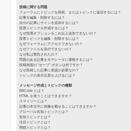
投稿に関する問題
フォーラムにトピックを投稿、またはトピックに返信するには？
記事を編集・削除するには？
自分の記事にサインを追加するには？
投票トピックを作成するには？
なぜ投票オプションをこれ以上追加できないの？
投票トピックを編集・削除するには？
なぜフォーラムにアクセスできないの？
なぜファイルを添付できないの？
なぜ私は警告されたの？
問題のある記事をモデレータに通報するには？
投稿画面の “セーブ” ボタンは何ですか？
なぜ投稿した記事に承認が必要なの？
トピックの表示位置を上げるには？
メッセージ作成とトピックの種類
BBCode とは？
HTML を使うことはできますか？
スマイリーとは？
記事の本文中に画像を載せることはできますか？
グローバル告知トピックとは？
告知トピックとは？
注目トピックとは？
閉鎖トピックとは？