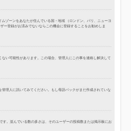
イムゾーンをあなたが住んでいる国・地域 （ロンドン、パリ、ニューヨ
ーザー登録がお済みでないならこの機会に登録することをお勧めしま
しくない可能性があります。この場合、管理人にこの事を連絡し解決して
かを管理人に訊いてみてください。もし母語パックがまだ作成されていな
です。並んでいる数の多さは、そのユーザーの投稿数または掲示板にお