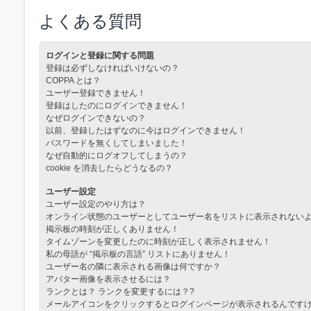
よくある質問
ログインと登録に関する問題
登録は必ずしなければいけないの？
COPPA とは？
ユーザー登録できません！
登録はしたのにログインできません！
なぜログインできないの？
以前、登録したはずなのに今はログインできません！
パスワードを無くしてしまいました！
なぜ自動的にログオフしてしまうの？
cookie を消去したらどうなるの？
ユーザー設定
ユーザー設定のやり方は？
オンライン状態のユーザーとしてユーザー名をリストに表示されない
掲示板の時刻が正しくありません！
タイムゾーンを変更したのに時刻が正しく表示されません！
私の母語が “掲示板の言語” リストにありません！
ユーザー名の隣に表示される画像は何ですか？
アバター画像を表示させるには？
ランクとは？ ランクを変更するには？?
メールアイコンをクリックするとログインページが表示されるんです