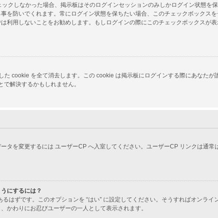
をチェックしなかった場合、掲示板はそのログインセッションのみしかログイン状態を
る事を防いでくれます。常にログイン状態を保ちたい場合、このチェックボックスを
では利用しないことをお勧めします。もしログインの際にこのチェックボックスが表
 が生成した cookie を全て消去します。この cookie は掲示板にログインする
ことで解決するかもしれません。
ータを変更するには ユーザーCP へ入室してください。ユーザーCP リンクは通
ようにするには？
あるはずです。このオプションを “はい” に設定してください。そうすればオンラ
り、かわりにお忍びユーザーの一人として表示されます。