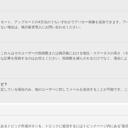
ラリー、リモート、アップロードの4方法のうちいずれかでアバター画像を追加できます
きない場合は、掲示板管理人にお問い合わせください。
これらはそのユーザーの投稿数または掲示板における地位・ステータスの高さ （モ
味な記事を投稿するのはお控えください。投稿数を減らされるだけでなく、場合によ
けど？
設定している場合のみ、他のユーザーに対してメールを送信することが可能です。こ
あるトピック作成ボタンを、トピックに返信するにはトピックページ内にある“返信