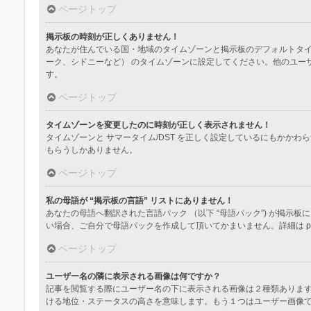
ページトップ
掲示板の時刻が正しくありません！
あなたが住んでいる国・地域のタイムゾーンと掲示板のデフォルトタイ
ーク、シドニーなど） のタイムゾーンに設定してください。他のユー
す。
ページトップ
タイムゾーンを変更したのに時刻が正しく表示されません！
タイムゾーンと サマータイム/DST を正しく設定しているにもか
もらうしかありません。
ページトップ
私の母語が “掲示板の言語” リストにありません！
あなたの母語へ翻訳された言語パック （以下 “母語パック”) が掲
い場合、ご自分で母語パックを作成して頂いてかまいません。詳細は
p
ページトップ
ユーザー名の隣に表示される画像は何ですか？
記事を閲覧する際にユーザー名の下に表示される画像は２種類ありま
ける地位・ステータスの高さを意味します。もう１つはユーザー画像