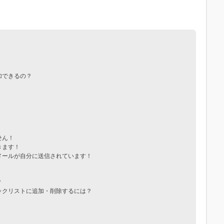
加できるの？
せん！
きます！
メールが自分に送信されています！
？
ックリストに追加・削除するには？