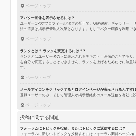
ページトップ
アバター画像を表示させるには？
ユーザーCPの“プロフィール”タブの配下で、Gravatar、ギャ
法の選択は掲示板管理人次第となります。もしアバター画像を利用で
ページトップ
ランクとは？ ランクを変更するには？?
ランクとはユーザー名の下に表示されるテキスト・画像のことであり、
を自分で変更することはできません。ランクを上げるためだけに無意
す。
ページトップ
メールアイコンをクリックするとログインページが表示されるんです
登録ユーザーのみ、そして管理人が掲示板経由のメール送信を有効に
ページトップ
投稿に関する問題
フォーラムにトピックを投稿、またはトピックに返信するには？
フォーラムに新しいトピックを投稿するにはフォーラム閲覧ページ内に