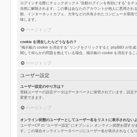
ログインする際にチェックボックス “自動ログインを有効にする” 
自然に解除されます。この事はあなたのアカウントが他人に悪用され
館、インターネットカフェ、大学などの共有されたコンピュータ環境
味します。
ページトップ
cookie を消去したらどうなるの？
“掲示板の cookie を消去する” リンクをクリックすると phpBB3
関して何らかの問題を抱えている場合、掲示板の cookie を消去する
ページトップ
ユーザー設定
ユーザー設定のやり方は？
登録ユーザーの設定データはデータベースに保管されています。設定デ
変更できます。
ページトップ
オンライン状態のユーザーとしてユーザー名をリストに表示されない
ユーザーCP の “ユーザー設定” にオプション
オンライン状態を隠す
が
す。この場合オンラインデータページにユーザー名が表示されなくな