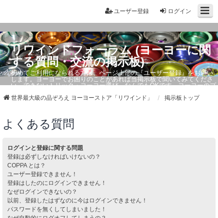
ユーザー登録
ログイン
リワインドフォーラム (ヨーヨーに関
する質問・交流の掲示板)
初めてご利用になられる方は、ページ上部の『ユーザー登録』をお願い
します。ヨーヨーでお困りのことがあれば当掲示板で聞いてみてくださ
い。できないトリック・ヨーヨー選び、なんでもOKです。ヨーヨーのプ
ロもお答えしています。
世界最大級の品ぞろえ ヨーヨーストア「リワインド」
掲示板トップ
よくある質問
ログインと登録に関する問題
登録は必ずしなければいけないの？
COPPA とは？
ユーザー登録できません！
登録はしたのにログインできません！
なぜログインできないの？
以前、登録したはずなのに今はログインできません！
パスワードを無くしてしまいました！
なぜ自動的にログオフしてしまうの？