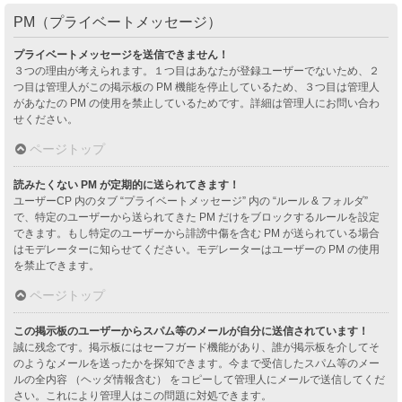
PM（プライベートメッセージ）
プライベートメッセージを送信できません！
３つの理由が考えられます。１つ目はあなたが登録ユーザーでないため、２
つ目は管理人がこの掲示板の PM 機能を停止しているため、３つ目は管理人
があなたの PM の使用を禁止しているためです。詳細は管理人にお問い合わ
せください。
ページトップ
読みたくない PM が定期的に送られてきます！
ユーザーCP 内のタブ “プライベートメッセージ” 内の “ルール & フォルダ”
で、特定のユーザーから送られてきた PM だけをブロックするルールを設定
できます。もし特定のユーザーから誹謗中傷を含む PM が送られている場合
はモデレーターに知らせてください。モデレーターはユーザーの PM の使用
を禁止できます。
ページトップ
この掲示板のユーザーからスパム等のメールが自分に送信されています！
誠に残念です。掲示板にはセーフガード機能があり、誰が掲示板を介してそ
のようなメールを送ったかを探知できます。今まで受信したスパム等のメー
ルの全内容 （ヘッダ情報含む） をコピーして管理人にメールで送信してくだ
さい。これにより管理人はこの問題に対処できます。