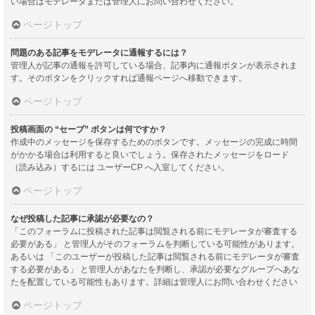
い場合はモデレータまたは管理人にお問い合わせください。
ページトップ
問題のある記事をモデレータに通報するには？
管理人が記事の通報を許可している場合、記事内に通報ボタンが表示されま
す。そのボタンをクリックすれば通報ページへ移動できます。
ページトップ
投稿画面の “セーブ” ボタンは何ですか？
作成中のメッセージを保存するためのボタンです。メッセージの完成に時間
がかかる場合は利用すると良いでしょう。保存されたメッセージをロード
（読み込み）するには ユーザーCP へ入室してください。
ページトップ
なぜ投稿した記事に承認が必要なの？
「このフォーラムに投稿された記事は閲覧される前にモデレータが審査する
必要がある」 と管理人がそのフォーラムを判断している可能性があります。
あるいは 「このユーザーが投稿した記事は閲覧される前にモデレータが審査
する必要がある」 と管理人があなたを判断し、承認が必要なグループへあな
たを配置している可能性もあります。詳細は管理人にお問い合わせください
ページトップ