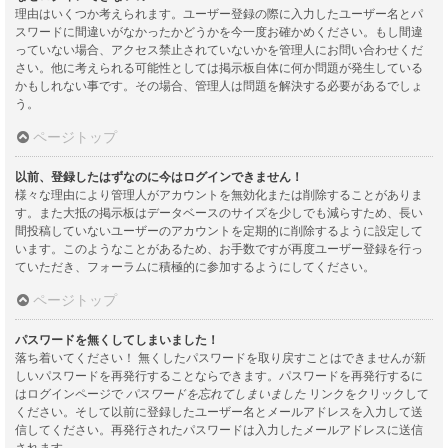
理由はいくつか考えられます。ユーザー登録の際に入力したユーザー名とパ
スワードに間違いがなかったかどうかを今一度お確かめください。もし間違
っていない場合、アクセス禁止されていないかを管理人にお問い合わせくだ
さい。他に考えられる可能性としては掲示板自体に何か問題が発生している
かもしれない事です。その場合、管理人は問題を解決する必要があるでしょ
う。
ページトップ
以前、登録したはずなのに今はログインできません！
様々な理由により管理人がアカウントを無効化または削除することがありま
す。また大抵の掲示板はデータベースのサイズを少しでも減らすため、長い
間投稿していないユーザーのアカウントを定期的に削除するように設定して
います。このようなことがあるため、お手数ですが再度ユーザー登録を行っ
ていただき、フォーラムに積極的に参加するようにしてください。
ページトップ
パスワードを無くしてしまいました！
落ち着いてください！ 無くしたパスワードを取り戻すことはできませんが新
しいパスワードを再発行することならできます。パスワードを再発行するに
はログインページで
パスワードを忘れてしまいました
リンクをクリックして
ください。そして以前に登録したユーザー名とメールアドレスを入力して送
信してください。再発行されたパスワードは入力したメールアドレスに送信
されます。