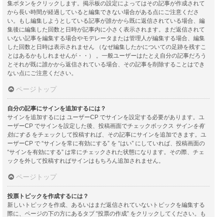
集ボタンをクリックします。掲示板の設定によってはその記事が作成されて
から長い時間が経過していると編集できない場合がある点にご注意くださ
い。もし編集しようとしている記事が誰かから既に返信されている場合、編
集後に編集した回数と日時が記事内に小さく表示されます。まだ返信されて
いない記事を編集する場合やモデレータまたは管理人が編集する場合、編集
した回数と日時は表示されません （なぜ編集したかについての足跡を残すこ
とはあるかもしれませんが・・） 。一般ユーザーはたとえ自分の記事だろう
とそれが既に誰かから返信されている場合、その記事を削除することはでき
ない点にご注意ください。
ページトップ
自分の記事にサインを追加するには？
サインを追加するには ユーザーCP でサインを設定する必要があります。ユ
ーザーCP でサインを設定した後、投稿画面でチェックボックス
サインを有
効にする
をチェックして投稿すれば、その記事にサインを追加できます。ユ
ーザーCP で “サインを常に有効にする” を “はい” にしていれば、投稿画面の
“サインを有効にする” は常にチェックされた状態になります。その際、チェ
ックを外して投稿すればサインはもちろん追加されません。
ページトップ
投票トピックを作成するには？
新しいトピックを作成、あるいはまだ返信されていないトピックを編集する
際に、ページの下の方にあるタブ “投票の作成” をクリックしてください。も