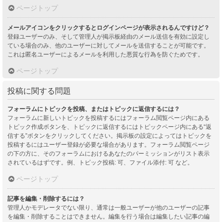
ページトップ
メールアイコンをクリックするとログインページが表示されるんですけど？
登録ユーザーのみ、そして管理人が掲示板経由のメール送信を有効に設定し
ている場合のみ、他のユーザーに対してメールを送信することが可能です。
これは匿名ユーザーによるメールを利用した悪質な行為を防ぐためです。
ページトップ
投稿に関する問題
フォーラムにトピックを投稿、またはトピックに返信するには？
フォーラムに新しいトピックを投稿するにはフォーラム閲覧ページ内にある
トピック作成ボタンを、トピックに返信するにはトピックページ内にある“返
信する”ボタンをクリックしてください。掲示板の設定によってはトピックを
投稿するにはユーザー登録が必要な場合があります。フォーラム閲覧ページ
の下の方に、そのフォーラムにおけるあなたのパーミッションがリスト表示
されているはずです。例、トピック投稿: 可、ファイル添付: 可 など。
ページトップ
記事を編集・削除するには？
管理人かモデレータでない限り、通常は一般ユーザーが他のユーザーの記事
を編集・削除することはできません。編集を行う場合は編集したい記事の編