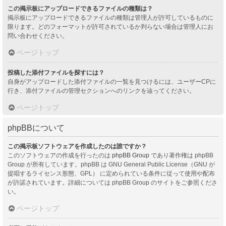
この掲示板にアップロードできるファイルの種類は？
掲示板にアップロードできるファイルの種類は管理人が許可しているものに
限ります。どのフォーマットが許可されているか判らない場合は管理人にお
問い合わせください。
ページトップ
投稿した添付ファイルを探すには？
自身がアップロードした添付ファイルの一覧を見つけるには、ユーザーCPに
行き、添付ファイルの管理セクションへのリンクを辿ってください。
ページトップ
phpBBについて
この掲示板ソフトウェアを作成したのは誰ですか？
このソフトウェアの作成を行ったのは
phpBB Group
であり著作権は phpBB
Group が所有しています。phpBB は GNU General Public License（GNU が
提唱するライセンス形態、GPL） に定められている条件に従って使用や配布
が許諾されています。詳細については phpBB Group のサイトをご参照くださ
い。
ページトップ