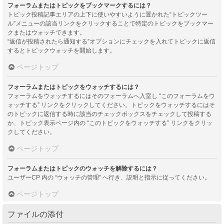
フォーラムまたはトピックをブックマークするには？
トピック投稿記事エリアの上下に使いやすいように置かれた“トピックツー
ル”メニューの該当リンクをクリックすることで特定のトピックをブックマー
クまたはウォッチできます。
“返信が投稿されたら通知する”オプションにチェックを入れてトピックに返信
するとトピックウォッチを開始します。
ページトップ
フォーラムまたはトピックをウォッチするには？
フォーラムをウォッチするにはそのフォーラムへ入室し “このフォーラムをウ
ォッチする” リンクをクリックしてください。トピックをウォッチするにはそ
のトピックに返信する時に該当のチェックボックスをチェックして投稿する
か、トピック表示ページ内の “このトピックをウォッチする” リンクをクリッ
クしてください。
ページトップ
フォーラムまたはトピックのウォッチを解除するには？
ユーザーCP 内の “ウォッチの管理” へ行き、説明と指示に従ってください。
ページトップ
ファイルの添付