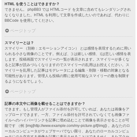
HTML を使うことはできますか？
できません。 phpBB3 では HTMLコード を文章に含めてもレンダリングされ
なくなりました。HTML を利用して文章を作成したいのであれば、代わりに
BBCode を使用してください。
ページトップ
スマイリーとは？
スマイリー （別称：エモーションアイコン） とは感情を表現するために用い
られる小さな画像のことです。例えば、:) は嬉しい感情、:(は悲しい感情を表
します。投稿画面でスマイリーの一覧が表示されます。スマイリーが多くな
ると記事が読みづらくなりますのでスマイリーの乱用はお控えください。ス
マイリーを乱用した記事はモデレータによる編集・削除・移動の対象となる
可能性があります。管理人も投稿の際に使用可能なスマイリーの数を制限す
るようになるでしょう。
ページトップ
記事の本文中に画像を載せることはできますか？
できます。もし管理人がファイル添付を許可していれば、あなたは画像をア
ップロードできます。一方、ファイル添付を許可されていなくても画像ファ
イルへのハイパーリンクを記事に埋め込むことで画像を表示させることが可
能です （例: [img]http://www.example.com/my-picture.gif[/img]) 。あなたのロ
ーカルコンピュータがウェブサーバでない限り、あなたのローカルコンピュ
ータにのみ存在する画像を記事に表示させることはできません。またアクセ