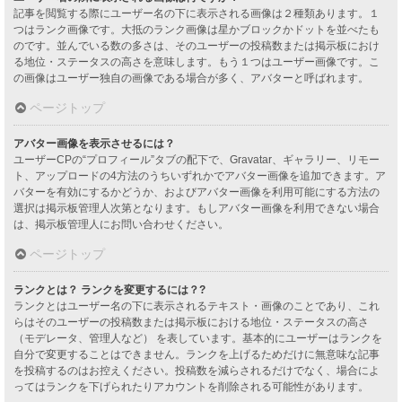
記事を閲覧する際にユーザー名の下に表示される画像は２種類あります。１
つはランク画像です。大抵のランク画像は星かブロックかドットを並べたも
のです。並んでいる数の多さは、そのユーザーの投稿数または掲示板におけ
る地位・ステータスの高さを意味します。もう１つはユーザー画像です。こ
の画像はユーザー独自の画像である場合が多く、アバターと呼ばれます。
ページトップ
アバター画像を表示させるには？
ユーザーCPの“プロフィール”タブの配下で、Gravatar、ギャラリー、リモー
ト、アップロードの4方法のうちいずれかでアバター画像を追加できます。ア
バターを有効にするかどうか、およびアバター画像を利用可能にする方法の
選択は掲示板管理人次第となります。もしアバター画像を利用できない場合
は、掲示板管理人にお問い合わせください。
ページトップ
ランクとは？ ランクを変更するには？?
ランクとはユーザー名の下に表示されるテキスト・画像のことであり、これ
らはそのユーザーの投稿数または掲示板における地位・ステータスの高さ
（モデレータ、管理人など） を表しています。基本的にユーザーはランクを
自分で変更することはできません。ランクを上げるためだけに無意味な記事
を投稿するのはお控えください。投稿数を減らされるだけでなく、場合によ
ってはランクを下げられたりアカウントを削除される可能性があります。