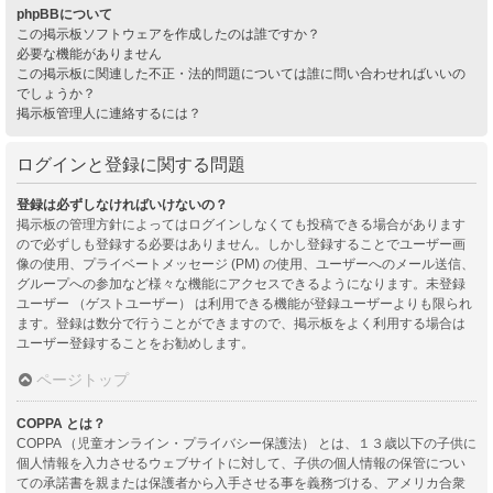
phpBBについて
この掲示板ソフトウェアを作成したのは誰ですか？
必要な機能がありません
この掲示板に関連した不正・法的問題については誰に問い合わせればいいの
でしょうか？
掲示板管理人に連絡するには？
ログインと登録に関する問題
登録は必ずしなければいけないの？
掲示板の管理方針によってはログインしなくても投稿できる場合があります
ので必ずしも登録する必要はありません。しかし登録することでユーザー画
像の使用、プライベートメッセージ (PM) の使用、ユーザーへのメール送信、
グループへの参加など様々な機能にアクセスできるようになります。未登録
ユーザー （ゲストユーザー） は利用できる機能が登録ユーザーよりも限られ
ます。登録は数分で行うことができますので、掲示板をよく利用する場合は
ユーザー登録することをお勧めします。
ページトップ
COPPA とは？
COPPA （児童オンライン・プライバシー保護法） とは、１３歳以下の子供に
個人情報を入力させるウェブサイトに対して、子供の個人情報の保管につい
ての承諾書を親または保護者から入手させる事を義務づける、アメリカ合衆