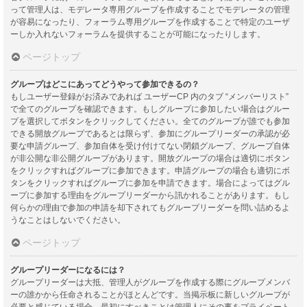
って管理人は、モデレータ専用グループを作成することでモデレータの管理
が容易になったり、フォーラム専用グループを作成することで特定のユーザ
ーしか入れないフォーラムを提供することが可能になったりします。
ページトップ
グループはどこにあってどうやって参加できるの？
もしユーザー登録がお済みであれば ユーザーCP 内のタブ “メンバーリスト”
で全てのグループを確認できます。もしグループに参加したい場合はグルー
プを選択してボタンをクリックしてください。全てのグループが誰でも参加
できる開放グループであるとは限らず、参加にグループリーダーの承認が必
要な申請グループ、参加自体を受け付けてない閉鎖グループ、グループ自体
が非公開な非公開グループがあります。開放グループの場合は適切にボタン
をクリックすればグループに参加できます。申請グループの場合も適切にボ
タンをクリックすればグループに参加を申請できます。場合によってはグル
ープに参加する理由をグループリーダーから訊かれることがあります。もし
何らかの理由で参加の申請を却下されてもグループリーダーを問い詰めるよ
うなことはしないでください。
ページトップ
グループリーダーになるには？
グループリーダーは大抵、管理人がグループを作成する際にグループメンバ
ーの誰かから任命されることがほとんどです。当掲示板に新しいグループが
必要と感じている場合、最初にすべきことは管理人にその事をプライベート