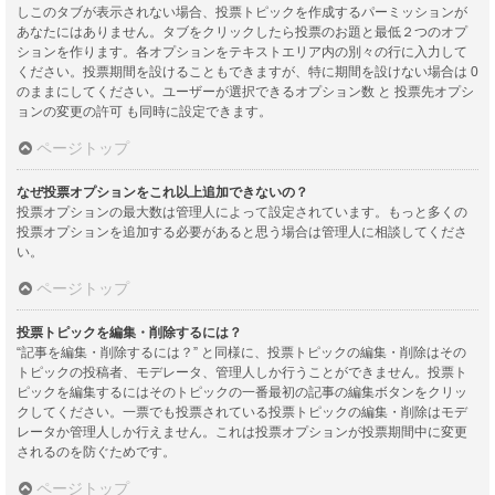
しこのタブが表示されない場合、投票トピックを作成するパーミッションが
あなたにはありません。タブをクリックしたら投票のお題と最低２つのオプ
ションを作ります。各オプションをテキストエリア内の別々の行に入力して
ください。投票期間を設けることもできますが、特に期間を設けない場合は 0
のままにしてください。ユーザーが選択できるオプション数 と 投票先オプシ
ョンの変更の許可 も同時に設定できます。
ページトップ
なぜ投票オプションをこれ以上追加できないの？
投票オプションの最大数は管理人によって設定されています。もっと多くの
投票オプションを追加する必要があると思う場合は管理人に相談してくださ
い。
ページトップ
投票トピックを編集・削除するには？
“記事を編集・削除するには？” と同様に、投票トピックの編集・削除はその
トピックの投稿者、モデレータ、管理人しか行うことができません。投票ト
ピックを編集するにはそのトピックの一番最初の記事の編集ボタンをクリッ
クしてください。一票でも投票されている投票トピックの編集・削除はモデ
レータか管理人しか行えません。これは投票オプションが投票期間中に変更
されるのを防ぐためです。
ページトップ