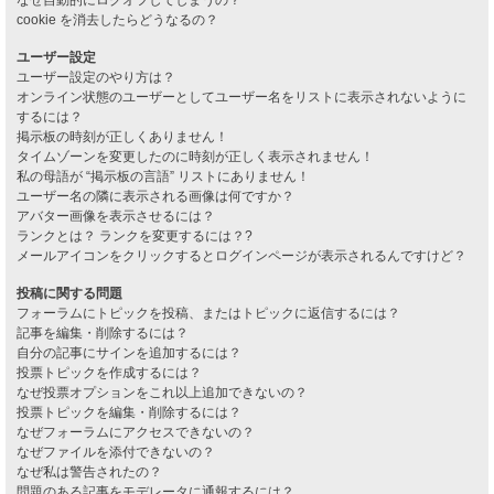
cookie を消去したらどうなるの？
ユーザー設定
ユーザー設定のやり方は？
オンライン状態のユーザーとしてユーザー名をリストに表示されないように
するには？
掲示板の時刻が正しくありません！
タイムゾーンを変更したのに時刻が正しく表示されません！
私の母語が “掲示板の言語” リストにありません！
ユーザー名の隣に表示される画像は何ですか？
アバター画像を表示させるには？
ランクとは？ ランクを変更するには？?
メールアイコンをクリックするとログインページが表示されるんですけど？
投稿に関する問題
フォーラムにトピックを投稿、またはトピックに返信するには？
記事を編集・削除するには？
自分の記事にサインを追加するには？
投票トピックを作成するには？
なぜ投票オプションをこれ以上追加できないの？
投票トピックを編集・削除するには？
なぜフォーラムにアクセスできないの？
なぜファイルを添付できないの？
なぜ私は警告されたの？
問題のある記事をモデレータに通報するには？