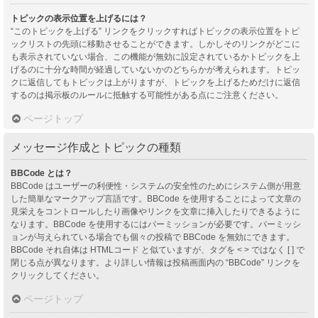
トピックの表示位置を上げるには？
“このトピックを上げる” リンクをクリックすればトピックの表示位置をトピ
ックリストの先頭に移動させることができます。しかしそのリンクがどこに
も表示されていない場合、この機能が無効に設定されているかトピックを上
げるのに十分な時間が経過していないかのどちらかが考えられます。トピッ
クに返信してもトピックは上がりますが、トピックを上げるためだけに返信
するのは掲示板のルールに抵触する可能性がある点にご注意ください。
ページトップ
メッセージ作成とトピックの種類
BBCode とは？
BBCode はユーザーの利便性・システムの安全性のためにシステム側が用意
した簡単なマークアップ言語です。BBCode を使用することによって文章の
見栄えをコントロールしたり画像やリンクを文章に挿入したりできるように
なります。BBCode を使用するにはパーミッションが必要です。パーミッシ
ョンが与えられている場合でも個々の投稿で BBCode を無効にできます。
BBCode それ自体は HTMLコード と似ていますが、タグを < > ではなく [ ] で
閉じる点が異なります。より詳しい情報は投稿画面内の “BBCode” リンクを
クリックしてください。
ページトップ