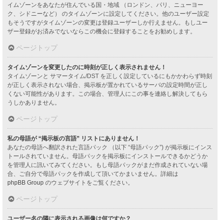
イムゾーンをあなたが住んでいる国・地域 （ロンドン、パリ、ニューヨー
ク、シドニーなど） のタイムゾーンに設定してください。他のユーザー設定
もそうですがタイムゾーンの変更は登録ユーザーしか行えません。もしユー
ザー登録がお済みでないならこの機会に登録することをお勧めします。
ページトップ
タイムゾーンを変更したのに時刻が正しく表示されません！
タイムゾーンと サマータイム/DST を正しく設定しているにもかかわらず時刻
が正しく表示されない場合、掲示板が置かれているサーバの設定時間が正し
くない可能性があります。この場合、管理人にこの事を連絡し解決してもら
うしかありません。
ページトップ
私の母語が “掲示板の言語” リストにありません！
あなたの母語へ翻訳された言語パック （以下 “母語パック”) が掲示板にインス
トールされていません。母語パックを掲示板にインストールできるかどうか
を管理人に訊いてみてください。もし母語パックがまだ作成されていない場
合、ご自分で母語パックを作成して頂いてかまいません。詳細は
phpBB Group
のウェブサイトをご覧ください。
ページトップ
ユーザー名の隣に表示される画像は何ですか？