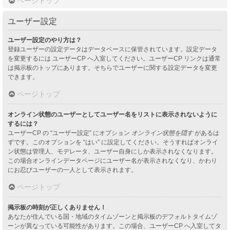
ページトップ
ユーザー設定
ユーザー設定のやり方は？
登録ユーザーの設定データはデータベースに保管されています。設定データ
を変更するには ユーザーCP へ入室してください。ユーザーCP リンクは通常
は掲示板のトップにあります。そちらでユーザーに関する設定データを変更
できます。
ページトップ
オンライン状態のユーザーとしてユーザー名をリストに表示されないように
するには？
ユーザーCP の “ユーザー設定” にオプション
オンライン状態を隠す
があるは
ずです。このオプションを “はい” に設定してください。そうすればオンライ
ン状態は管理人、モデレータ、ユーザー自身にしか表示されなくなります。
この場合オンラインデータページにユーザー名が表示されなくなり、かわり
にお忍びユーザーの一人として表示されます。
ページトップ
掲示板の時刻が正しくありません！
あなたが住んでいる国・地域のタイムゾーンと掲示板のデフォルトタイムゾ
ーンが異なっている可能性があります。この場合、ユーザーCP へ入室してタ