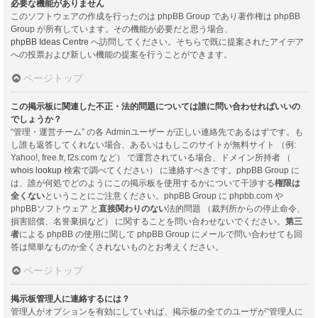
必要な機能がありません
このソフトウェアの作成を行ったのは phpBB Group であり著作権は phpBB
Group が所有しています。その機能が必要だと思う場合、
phpBB Ideas Centre
へ訪問してください。そちらで既に提案されたアイデア
への投票および新しい機能の提案を行うことができます。
ページトップ
この掲示板に関連した不正・法的問題については誰に問い合わせればいいの
でしょうか？
“管理・運営チーム” の各 Adminユーザー が正しい連絡先であるはずです。も
し誰も返答してくれない場合、あるいはもしこのサイトが無料サイト （例:
Yahoo!, free.fr, f2s.com など） で運営されている場合、ドメイン所持者 （
whois lookup
検索で調べてください） に連絡すべきです。phpBB Group に
は、誰が何処でどのようにこの掲示板を使用するかについて干渉する
権限は
全くない
ということにご注意ください。phpBB Group に phpbb.com や
phpBBソフトウェア と
直接関わりのない
法的問題 （裁判所からの停止命令、
損害賠償、名誉棄損など） に関することを問い合わせないでください。
第三
者
による phpBB の使用に関して phpBB Group にメールで問い合わせても回
答は簡単なものか全くされないものとお考えください。
ページトップ
掲示板管理人に連絡するには？
管理人がオプションを有効にしていれば、掲示板の全てのユーザが“管理人に