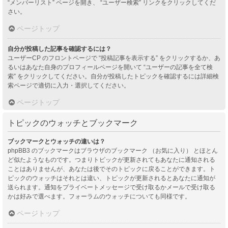
“メンバーリスト” ページを開き、 “ユーザー検索” リンクをクリックしてくだ
さい。
ページトップ
自分が投稿した記事を確認するには？
ユーザーCP のフロントページで “投稿記事を表示する” をクリックするか、あ
るいはあなた自身のプロフィールページを開いて “ユーザーの記事を全て検
索” をクリックしてください。自分が投稿したトピックを確認するには詳細検
索ページで適切に入力・選択してください。
ページトップ
トピックのウォッチとブックマーク
ブックマークとウォッチの違いは？
phpBB3 のブックマークはブラウザのブックマーク （お気に入り） とほとん
ど似たようなものです。つまりトピックが更新されてもあなたに通知される
ことはありませんが、あなたは後でそのトピックに戻ることができます。ト
ピックのウォッチはそれとは違い、トピックが更新されるとあなたに通知が
送られます。通知をプライベートメッセージで受け取るかメールで受け取る
かは好みで選べます。フォーラムのウォッチについても同様です。
ページトップ