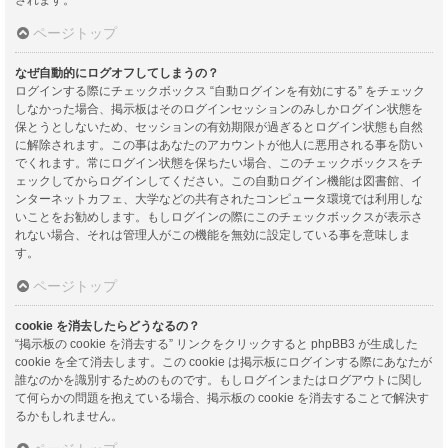
ページトップ
なぜ自動的にログオフしてしまうの？
ログインする際にチェックボックス “自動ログインを有効にする” をチェック
しなかった場合、掲示板はそのログインセッションのみしかログイン状態を
保とうとしないため、セッションの有効期限が過ぎるとログイン状態も自然
に解除されます。この事はあなたのアカウントが他人に悪用される事を防い
でくれます。常にログイン状態を保ちたい場合、このチェックボックスをチ
ェックしてからログインしてください。この自動ログイン機能は図書館、イ
ンターネットカフェ、大学などの共有されたコンピュータ環境では利用しな
いことをお勧めします。もしログインの際にこのチェックボックスが表示さ
れない場合、それは管理人がこの機能を無効に設定している事を意味しま
す。
ページトップ
cookie を消去したらどうなるの？
“掲示板の cookie を消去する” リンクをクリックすると phpBB3 が生成した
cookie を全て消去します。この cookie は掲示板にログインする際にあなたが
誰なのかを識別するためのものです。もしログインまたはログアウトに関し
て何らかの問題を抱えている場合、掲示板の cookie を消去することで解決す
るかもしれません。