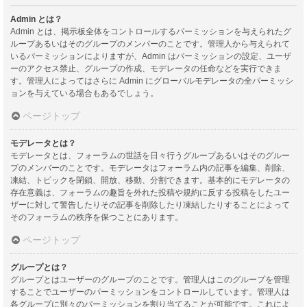
Admin とは？
Admin とは、掲示板全体をコントロールするパーミッションを与えられたグ
ループあるいはそのグループのメンバーのことです。管理人から与えられて
いるパーミッションによりますが、Admin はパーミッションの設定、ユーザ
ーのアクセス禁止、グループの作成、モデレータの任命などを実行できま
す。管理人によってはさらに Admin にグローバルモデレータの全パーミッシ
ョンを与えている場合もあるでしょう。
ページトップ
モデレータとは？
モデレータとは、フォーラムの世話を日々行うグループあるいはそのグルー
プのメンバーのことです。モデレータはフォーラム内の記事を編集、削除、
凍結、トピックを閉鎖、開放、移動、分割できます。基本的にモデレータの
存在意義は、フォーラムの趣旨を外れた投稿や規約に反する投稿をしたユー
ザーに対して警告したりその記事を削除したり凍結したりすることによって
そのフォーラムの秩序を保つことにあります。
ページトップ
グループとは？
グループとはユーザーのグループのことです。管理人はこのグループを管理
することでユーザーのパーミッションをコントロールしています。管理人は
各グループに別々のパーミッションを割り当てることが可能です。これによ