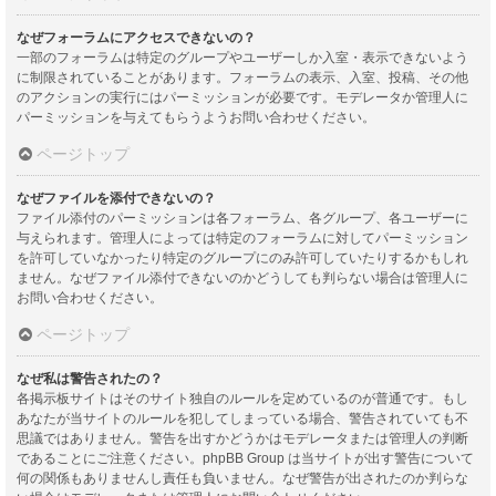
なぜフォーラムにアクセスできないの？
一部のフォーラムは特定のグループやユーザーしか入室・表示できないよう
に制限されていることがあります。フォーラムの表示、入室、投稿、その他
のアクションの実行にはパーミッションが必要です。モデレータか管理人に
パーミッションを与えてもらうようお問い合わせください。
ページトップ
なぜファイルを添付できないの？
ファイル添付のパーミッションは各フォーラム、各グループ、各ユーザーに
与えられます。管理人によっては特定のフォーラムに対してパーミッション
を許可していなかったり特定のグループにのみ許可していたりするかもしれ
ません。なぜファイル添付できないのかどうしても判らない場合は管理人に
お問い合わせください。
ページトップ
なぜ私は警告されたの？
各掲示板サイトはそのサイト独自のルールを定めているのが普通です。もし
あなたが当サイトのルールを犯してしまっている場合、警告されていても不
思議ではありません。警告を出すかどうかはモデレータまたは管理人の判断
であることにご注意ください。phpBB Group は当サイトが出す警告について
何の関係もありませんし責任も負いません。なぜ警告が出されたのか判らな