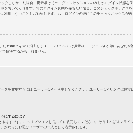
をチェックしなかった場合、掲示板はそのログインセッションのみしかログイン状態を
る事を防いでくれます。常にログイン状態を保ちたい場合、このチェックボックスを
では利用しないことをお勧めします。もしログインの際にこのチェックボックスが表
 が生成した cookie を全て消去します。この cookie は掲示板にログインする
ことで解決するかもしれません。
ータを変更するには ユーザーCP へ入室してください。ユーザーCP リンクは通
ようにするには？
あるはずです。このオプションを “はい” に設定してください。そうすればオンラ
り、かわりにお忍びユーザーの一人として表示されます。