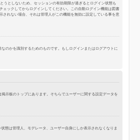
保とうとしないため、セッションの有効期限が過ぎるとログイン状態も
チェックしてからログインしてください。この自動ログイン機能は図書
示されない場合、それは管理人がこの機能を無効に設定している事を意
際にあなたが誰なのかを識別するためのものです。もしログインまたはログアウトに
常は掲示板のトップにあります。そちらでユーザーに関する設定データを
イン状態は管理人、モデレータ、ユーザー自身にしか表示されなくなりま