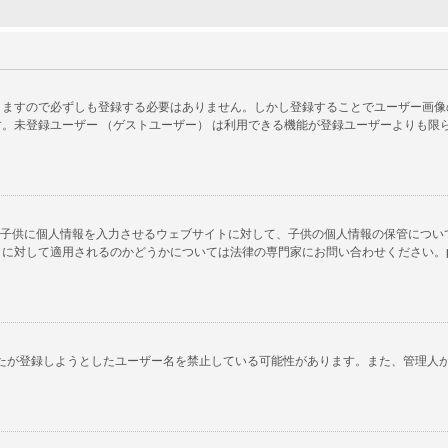
ますので必ずしも登録する必要はありません。しかし登録することでユーザー画像の使
。未登録ユーザー （ゲストユーザー） は利用できる機能が登録ユーザーよりも限
以下の子供に個人情報を入力させるウェブサイトに対して、子供の個人情報の保管につ
対して適用されるのかどうかについては法律の専門家にお問い合わせください。phpB
あなたが登録しようとしたユーザー名を禁止している可能性があります。また、管理