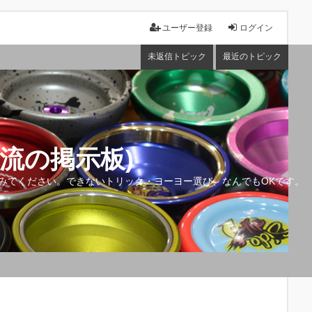
ユーザー登録
ログイン
未返信トピック
最近のトピック
流の掲示板)
みてください。できないトリック・ヨーヨー選び、なんでもOKです。