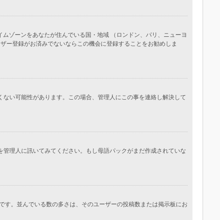
イムゾーンをあなたが住んでいる国・地域 （ロンドン、パリ、ニューヨ
ーザー登録がお済みでないならこの機会に登録することをお勧めしま
しくない可能性があります。この場合、管理人にこの事を連絡し解決して
かを管理人に訊いてみてください。もし母語パックがまだ作成されていな
です。並んでいる数の多さは、そのユーザーの投稿数または掲示板にお