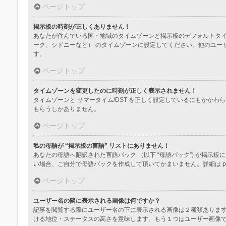
ページトップ
掲示板の時刻が正しくありません！
あなたが住んでいる国・地域のタイムゾーンと掲示板のデフォルトタイ
ーク、シドニーなど） のタイムゾーンに設定してください。他のユー
す。
ページトップ
タイムゾーンを変更したのに時刻が正しく表示されません！
タイムゾーンと サマータイム/DST を正しく設定しているにもか
もらうしかありません。
ページトップ
私の母語が “掲示板の言語” リストにありません！
あなたの母語へ翻訳された言語パック （以下 “母語パック”) が掲
い場合、ご自分で母語パックを作成して頂いてかまいません。詳細は
p
ページトップ
ユーザー名の隣に表示される画像は何ですか？
記事を閲覧する際にユーザー名の下に表示される画像は２種類ありま
ける地位・ステータスの高さを意味します。もう１つはユーザー画像