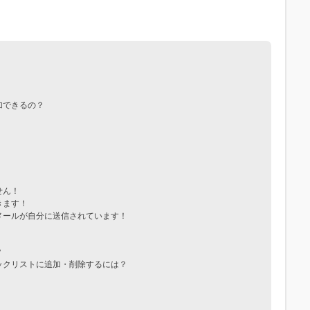
加できるの？
せん！
きます！
メールが自分に送信されています！
？
ックリストに追加・削除するには？