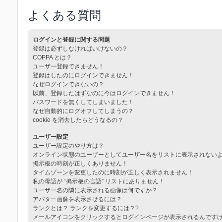
よくある質問
ログインと登録に関する問題
登録は必ずしなければいけないの？
COPPA とは？
ユーザー登録できません！
登録はしたのにログインできません！
なぜログインできないの？
以前、登録したはずなのに今はログインできません！
パスワードを無くしてしまいました！
なぜ自動的にログオフしてしまうの？
cookie を消去したらどうなるの？
ユーザー設定
ユーザー設定のやり方は？
オンライン状態のユーザーとしてユーザー名をリストに表示されない
掲示板の時刻が正しくありません！
タイムゾーンを変更したのに時刻が正しく表示されません！
私の母語が “掲示板の言語” リストにありません！
ユーザー名の隣に表示される画像は何ですか？
アバター画像を表示させるには？
ランクとは？ ランクを変更するには？?
メールアイコンをクリックするとログインページが表示されるんです