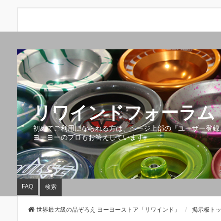
リワインドフォーラム 
初めてご利用になられる方は、ページ上部の『ユーザー登録
ヨーヨーのプロもお答えしています。
FAQ
検索
世界最大級の品ぞろえ ヨーヨーストア「リワインド」
掲示板ト