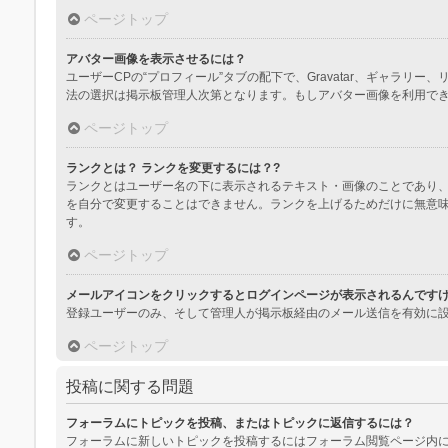
ページトップ
アバター画像を表示させるには？
ユーザーCPの“プロフィール”タブの配下で、Gravatar、ギャ
法の選択は掲示板管理人次第となります。もしアバター画像を利用で
ページトップ
ランクとは？ ランクを変更するには？?
ランクとはユーザー名の下に表示されるテキスト・画像のことであり、
を自分で変更することはできません。ランクを上げるためだけに無意
す。
ページトップ
メールアイコンをクリックするとログインページが表示されるんです
登録ユーザーのみ、そして管理人が掲示板経由のメール送信を有効に
ページトップ
投稿に関する問題
フォーラムにトピックを投稿、またはトピックに返信するには？
フォーラムに新しいトピックを投稿するにはフォーラム閲覧ページ内に