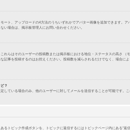
ラリー、リモート、アップロードの4方法のうちいずれかでアバター画像を追加できます
きない場合は、掲示板管理人にお問い合わせください。
これらはそのユーザーの投稿数または掲示板における地位・ステータスの高さ （モ
味な記事を投稿するのはお控えください。投稿数を減らされるだけでなく、場合によ
けど？
設定している場合のみ、他のユーザーに対してメールを送信することが可能です。こ
あるトピック作成ボタンを、トピックに返信するにはトピックページ内にある“返信