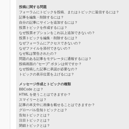
投稿に関する問題
フォーラムにトピックを投稿、またはトピックに返信するには？
記事を編集・削除するには？
自分の記事にサインを追加するには？
投票トピックを作成するには？
なぜ投票オプションをこれ以上追加できないの？
投票トピックを編集・削除するには？
なぜフォーラムにアクセスできないの？
なぜファイルを添付できないの？
なぜ私は警告されたの？
問題のある記事をモデレータに通報するには？
投稿画面の “セーブ” ボタンは何ですか？
なぜ投稿した記事に承認が必要なの？
トピックの表示位置を上げるには？
メッセージ作成とトピックの種類
BBCode とは？
HTML を使うことはできますか？
スマイリーとは？
記事の本文中に画像を載せることはできますか？
グローバル告知トピックとは？
告知トピックとは？
注目トピックとは？
閉鎖トピックとは？