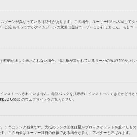
ムゾーンが異なっている可能性があります。この場合、ユーザーCP へ入室してタ
ザー設定もそうですがタイムゾーンの変更は登録ユーザーしか行えません。もしユ
かわらず時刻が正しく表示されない場合、掲示板が置かれているサーバの設定時間が正
示板にインストールされていません。母語パックを掲示板にインストールできるかどう
hpBB Group
のウェブサイトをご覧ください。
す。１つはランク画像です。大抵のランク画像は星かブロックかドットを並べたもの
です。この画像はユーザー独自の画像である場合が多く、アバターと呼ばれます。