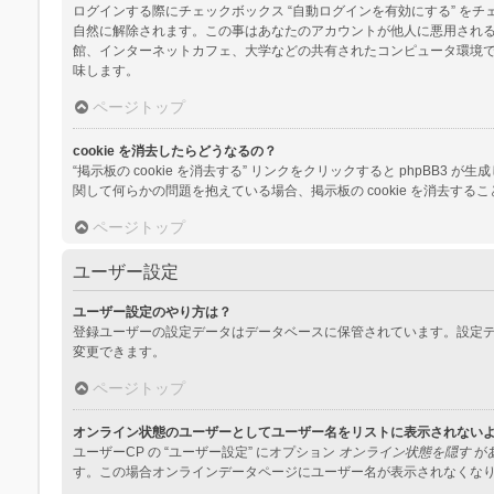
ログインする際にチェックボックス “自動ログインを有効にする” 
自然に解除されます。この事はあなたのアカウントが他人に悪用され
館、インターネットカフェ、大学などの共有されたコンピュータ環境
味します。
ページトップ
cookie を消去したらどうなるの？
“掲示板の cookie を消去する” リンクをクリックすると phpBB3
関して何らかの問題を抱えている場合、掲示板の cookie を消去する
ページトップ
ユーザー設定
ユーザー設定のやり方は？
登録ユーザーの設定データはデータベースに保管されています。設定デ
変更できます。
ページトップ
オンライン状態のユーザーとしてユーザー名をリストに表示されない
ユーザーCP の “ユーザー設定” にオプション
オンライン状態を隠す
が
す。この場合オンラインデータページにユーザー名が表示されなくな