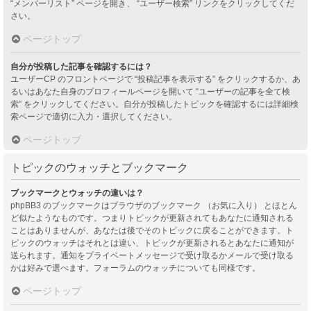
“メンバーリスト” ページを開き、 “ユーザー検索” リンクをクリックしてくだ
さい。
ページトップ
自分が投稿した記事を確認するには？
ユーザーCP のフロントページで “投稿記事を表示する” をクリックするか、あ
るいはあなた自身のプロフィールページを開いて “ユーザーの記事を全て検
索” をクリックしてください。自分が投稿したトピックを確認するには詳細検
索ページで適切に入力・選択してください。
ページトップ
トピックのウォッチとブックマーク
ブックマークとウォッチの違いは？
phpBB3 のブックマークはブラウザのブックマーク （お気に入り） とほとん
ど似たようなものです。つまりトピックが更新されてもあなたに通知される
ことはありませんが、あなたは後でそのトピックに戻ることができます。ト
ピックのウォッチはそれとは違い、トピックが更新されるとあなたに通知が
送られます。通知をプライベートメッセージで受け取るかメールで受け取る
かは好みで選べます。フォーラムのウォッチについても同様です。
ページトップ