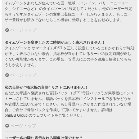
イムゾーンをあなたが住んでいる国・地域 （ロンドン、パリ、ニューヨー
ク、シドニーなど） のタイムゾーンに設定してください。他のユーザー設定
もそうですがタイムゾーンの変更は登録ユーザーしか行えません。もしユー
ザー登録がお済みでないならこの機会に登録することをお勧めします。
ページトップ
タイムゾーンを変更したのに時刻が正しく表示されません！
タイムゾーンと サマータイム/DST を正しく設定しているにもかかわらず時刻
が正しく表示されない場合、掲示板が置かれているサーバの設定時間が正し
くない可能性があります。この場合、管理人にこの事を連絡し解決してもら
うしかありません。
ページトップ
私の母語が “掲示板の言語” リストにありません！
あなたの母語へ翻訳された言語パック （以下 “母語パック”) が掲示板にインス
トールされていません。母語パックを掲示板にインストールできるかどうか
を管理人に訊いてみてください。もし母語パックがまだ作成されていない場
合、ご自分で母語パックを作成して頂いてかまいません。詳細は
phpBB Group
のウェブサイトをご覧ください。
ページトップ
ユーザー名の隣に表示される画像は何ですか？