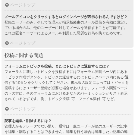
ページトップ
メールアイコンをクリックするとログインページが表示されるんですけど？
登録ユーザーのみ、そして管理人が掲示板経由のメール送信を有効に設定し
ている場合のみ、他のユーザーに対してメールを送信することが可能です。
これは匿名ユーザーによるメールを利用した悪質な行為を防ぐためです。
ページトップ
投稿に関する問題
フォーラムにトピックを投稿、またはトピックに返信するには？
フォーラムに新しいトピックを投稿するにはフォーラム閲覧ページ内にある
トピック作成ボタンを、トピックに返信するにはトピックページ内にある“返
信する”ボタンをクリックしてください。掲示板の設定によってはトピックを
投稿するにはユーザー登録が必要な場合があります。フォーラム閲覧ページ
の下の方に、そのフォーラムにおけるあなたのパーミッションがリスト表示
されているはずです。例、トピック投稿: 可、ファイル添付: 可 など。
ページトップ
記事を編集・削除するには？
管理人かモデレータでない限り、通常は一般ユーザーが他のユーザーの記事
を編集・削除することはできません。編集を行う場合は編集したい記事の編