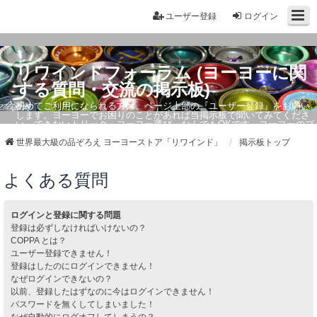
ユーザー登録
ログイン
リワインドフォーラム (ヨーヨーに関
する質問・交流の掲示板)
初めてご利用になられる方は、ページ上部の『ユーザー登録』をお願い
します。ヨーヨーでお困りのことがあれば当掲示板で聞いてみてくださ
い。できないトリック・ヨーヨー選び、なんでもOKです。ヨーヨーのプ
ロもお答えしています。
世界最大級の品ぞろえ ヨーヨーストア「リワインド」
掲示板トップ
よくある質問
ログインと登録に関する問題
登録は必ずしなければいけないの？
COPPA とは？
ユーザー登録できません！
登録はしたのにログインできません！
なぜログインできないの？
以前、登録したはずなのに今はログインできません！
パスワードを無くしてしまいました！
なぜ自動的にログオフしてしまうの？