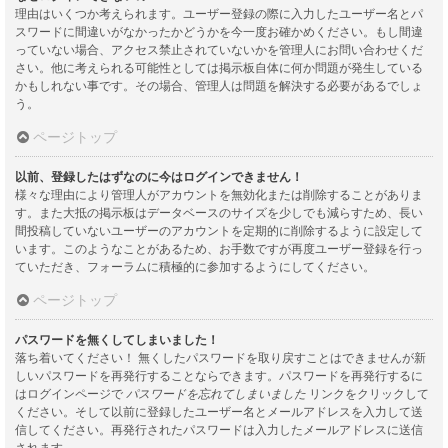
理由はいくつか考えられます。ユーザー登録の際に入力したユーザー名とパ
スワードに間違いがなかったかどうかを今一度お確かめください。もし間違
っていない場合、アクセス禁止されていないかを管理人にお問い合わせくだ
さい。他に考えられる可能性としては掲示板自体に何か問題が発生している
かもしれない事です。その場合、管理人は問題を解決する必要があるでしょ
う。
ページトップ
以前、登録したはずなのに今はログインできません！
様々な理由により管理人がアカウントを無効化または削除することがありま
す。また大抵の掲示板はデータベースのサイズを少しでも減らすため、長い
間投稿していないユーザーのアカウントを定期的に削除するように設定して
います。このようなことがあるため、お手数ですが再度ユーザー登録を行っ
ていただき、フォーラムに積極的に参加するようにしてください。
ページトップ
パスワードを無くしてしまいました！
落ち着いてください！ 無くしたパスワードを取り戻すことはできませんが新
しいパスワードを再発行することならできます。パスワードを再発行するに
はログインページで
パスワードを忘れてしまいました
リンクをクリックして
ください。そして以前に登録したユーザー名とメールアドレスを入力して送
信してください。再発行されたパスワードは入力したメールアドレスに送信
されます。