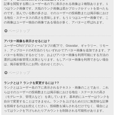
記事を閲覧する際にユーザー名の下に表示される画像は２種類あります。１
つはランク画像です。大抵のランク画像は星かブロックかドットを並べたも
のです。並んでいる数の多さは、そのユーザーの投稿数または掲示板におけ
る地位・ステータスの高さを意味します。もう１つはユーザー画像です。こ
の画像はユーザー独自の画像である場合が多く、アバターと呼ばれます。
ページトップ
アバター画像を表示させるには？
ユーザーCPの“プロフィール”タブの配下で、Gravatar、ギャラリー、リモー
ト、アップロードの4方法のうちいずれかでアバター画像を追加できます。ア
バターを有効にするかどうか、およびアバター画像を利用可能にする方法の
選択は掲示板管理人次第となります。もしアバター画像を利用できない場合
は、掲示板管理人にお問い合わせください。
ページトップ
ランクとは？ ランクを変更するには？?
ランクとはユーザー名の下に表示されるテキスト・画像のことであり、これ
らはそのユーザーの投稿数または掲示板における地位・ステータスの高さ
（モデレータ、管理人など） を表しています。基本的にユーザーはランクを
自分で変更することはできません。ランクを上げるためだけに無意味な記事
を投稿するのはお控えください。投稿数を減らされるだけでなく、場合によ
ってはランクを下げられたりアカウントを削除される可能性があります。