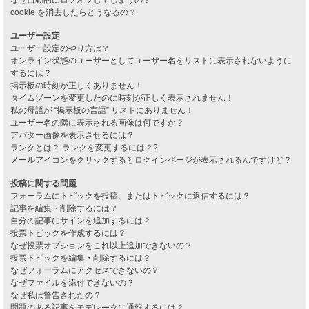
cookie を消去したらどうなるの？
ユーザー設定
ユーザー設定のやり方は？
オンライン状態のユーザーとしてユーザー名をリストに表示されないように
するには？
掲示板の時刻が正しくありません！
タイムゾーンを変更したのに時刻が正しく表示されません！
私の母語が “掲示板の言語” リストにありません！
ユーザー名の隣に表示される画像は何ですか？
アバター画像を表示させるには？
ランクとは？ ランクを変更するには？?
メールアイコンをクリックするとログインページが表示されるんですけど？
投稿に関する問題
フォーラムにトピックを投稿、またはトピックに返信するには？
記事を編集・削除するには？
自分の記事にサインを追加するには？
投票トピックを作成するには？
なぜ投票オプションをこれ以上追加できないの？
投票トピックを編集・削除するには？
なぜフォーラムにアクセスできないの？
なぜファイルを添付できないの？
なぜ私は警告されたの？
問題のある記事をモデレータに通報するには？