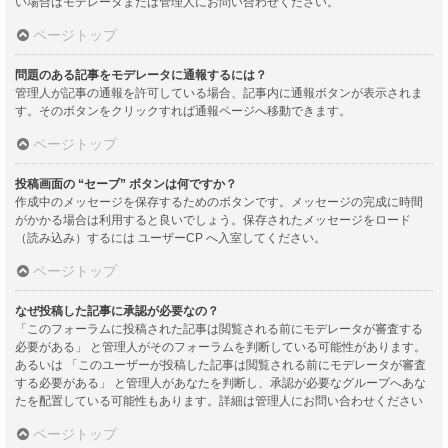
い場合はモデレータまたは管理人にお問い合わせください。
ページトップ
問題のある記事をモデレータに通報するには？
管理人が記事の通報を許可している場合、記事内に通報ボタンが表示されま
す。そのボタンをクリックすれば通報ページへ移動できます。
ページトップ
投稿画面の “セーブ” ボタンは何ですか？
作成中のメッセージを保存するためのボタンです。メッセージの完成に時間
がかかる場合は利用すると良いでしょう。保存されたメッセージをロード
（読み込み）するには ユーザーCP へ入室してください。
ページトップ
なぜ投稿した記事に承認が必要なの？
「このフォーラムに投稿された記事は閲覧される前にモデレータが審査する
必要がある」 と管理人がそのフォーラムを判断している可能性があります。
あるいは 「このユーザーが投稿した記事は閲覧される前にモデレータが審査
する必要がある」 と管理人があなたを判断し、承認が必要なグループへあな
たを配置している可能性もあります。詳細は管理人にお問い合わせください
ページトップ