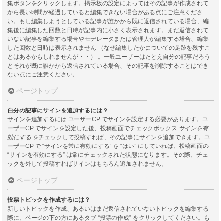
集ボタンをクリックします。掲示板の設定によってはその記事が作成されて
から長い時間が経過していると編集できない場合がある点にご注意くださ
い。もし編集しようとしている記事が誰かから既に返信されている場合、編
集後に編集した回数と日時が記事内に小さく表示されます。まだ返信されて
いない記事を編集する場合やモデレータまたは管理人が編集する場合、編集
した回数と日時は表示されません （なぜ編集したかについての足跡を残すこ
とはあるかもしれませんが・・） 。一般ユーザーはたとえ自分の記事だろう
とそれが既に誰かから返信されている場合、その記事を削除することはでき
ない点にご注意ください。
ページトップ
自分の記事にサインを追加するには？
サインを追加するには ユーザーCP でサインを設定する必要があります。ユ
ーザーCP でサインを設定した後、投稿画面でチェックボックス
サインを有
効にする
をチェックして投稿すれば、その記事にサインを追加できます。ユ
ーザーCP で “サインを常に有効にする” を “はい” にしていれば、投稿画面の
“サインを有効にする” は常にチェックされた状態になります。その際、チェ
ックを外して投稿すればサインはもちろん追加されません。
ページトップ
投票トピックを作成するには？
新しいトピックを作成、あるいはまだ返信されていないトピックを編集する
際に、ページの下の方にあるタブ “投票の作成” をクリックしてください。も