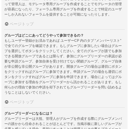
って管理人は、モデレータ専用グループを作成することでモデレータの管理
が容易になったり、フォーラム専用グループを作成することで特定のユーザ
ーしか入れないフォーラムを提供することが可能になったりします。
ページトップ
グループはどこにあってどうやって参加できるの？
もしユーザー登録がお済みであれば ユーザーCP 内のタブ “メンバーリスト”
で全てのグループを確認できます。もしグループに参加したい場合はグルー
プを選択してボタンをクリックしてください。全てのグループが誰でも参加
できる開放グループであるとは限らず、参加にグループリーダーの承認が必
要な申請グループ、参加自体を受け付けてない閉鎖グループ、グループ自体
が非公開な非公開グループがあります。開放グループの場合は適切にボタン
をクリックすればグループに参加できます。申請グループの場合も適切にボ
タンをクリックすればグループに参加を申請できます。場合によってはグル
ープに参加する理由をグループリーダーから訊かれることがあります。もし
何らかの理由で参加の申請を却下されてもグループリーダーを問い詰めるよ
うなことはしないでください。
ページトップ
グループリーダーになるには？
グループリーダーは大抵、管理人がグループを作成する際にグループメンバ
ーの誰かから任命されることがほとんどです。当掲示板に新しいグループが
必要と感じている場合、最初にすべきことは管理人にその事をプライベート