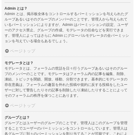
Admin とは？
Admin とは、掲示板全体をコントロールするパーミッションを与えられたグ
ループあるいはそのグループのメンバーのことです。管理人から与えられて
いるパーミッションによりますが、Admin はパーミッションの設定、ユーザ
ーのアクセス禁止、グループの作成、モデレータの任命などを実行できま
す。管理人によってはさらに Admin にグローバルモデレータの全パーミッシ
ョンを与えている場合もあるでしょう。
ページトップ
モデレータとは？
モデレータとは、フォーラムの世話を日々行うグループあるいはそのグルー
プのメンバーのことです。モデレータはフォーラム内の記事を編集、削除、
凍結、トピックを閉鎖、開放、移動、分割できます。基本的にモデレータの
存在意義は、フォーラムの趣旨を外れた投稿や規約に反する投稿をしたユー
ザーに対して警告したりその記事を削除したり凍結したりすることによって
そのフォーラムの秩序を保つことにあります。
ページトップ
グループとは？
グループとはユーザーのグループのことです。管理人はこのグループを管理
することでユーザーのパーミッションをコントロールしています。管理人は
各グループに別々のパーミッションを割り当てることが可能です。これによ