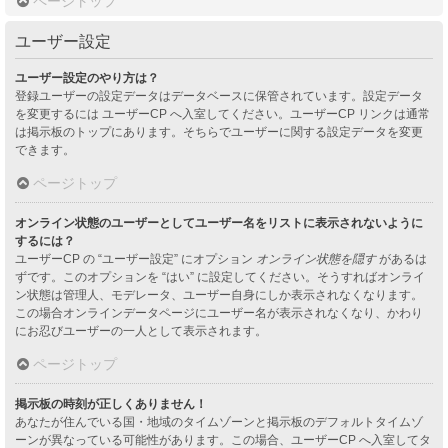
ページトップ
ユーザー設定
ユーザー設定のやり方は？
登録ユーザーの設定データはデータベースに保管されています。設定データ
を変更するには ユーザーCP へ入室してください。ユーザーCP リンクは通常
は掲示板のトップにあります。そちらでユーザーに関する設定データを変更
できます。
ページトップ
オンライン状態のユーザーとしてユーザー名をリストに表示されないように
するには？
ユーザーCP の “ユーザー設定” にオプション
オンライン状態を隠す
があるは
ずです。このオプションを “はい” に設定してください。そうすればオンライ
ン状態は管理人、モデレータ、ユーザー自身にしか表示されなくなります。
この場合オンラインデータページにユーザー名が表示されなくなり、かわり
にお忍びユーザーの一人として表示されます。
ページトップ
掲示板の時刻が正しくありません！
あなたが住んでいる国・地域のタイムゾーンと掲示板のデフォルトタイムゾ
ーンが異なっている可能性があります。この場合、ユーザーCP へ入室してタ