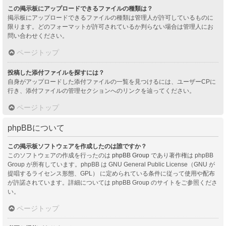
この掲示板にアップロードできるファイルの種類は？
掲示板にアップロードできるファイルの種類は管理人が許可しているものに
限ります。どのフォーマットが許可されているか判らない場合は管理人にお
問い合わせください。
ページトップ
投稿した添付ファイルを探すには？
自身がアップロードした添付ファイルの一覧を見つけるには、ユーザーCPに
行き、添付ファイルの管理セクションへのリンクを辿ってください。
ページトップ
phpBBについて
この掲示板ソフトウェアを作成したのは誰ですか？
このソフトウェアの作成を行ったのは
phpBB Group
であり著作権は phpBB
Group が所有しています。phpBB は GNU General Public License（GNU が
提唱するライセンス形態、GPL） に定められている条件に従って使用や配布
が許諾されています。詳細については phpBB Group のサイトをご参照くださ
い。
ページトップ