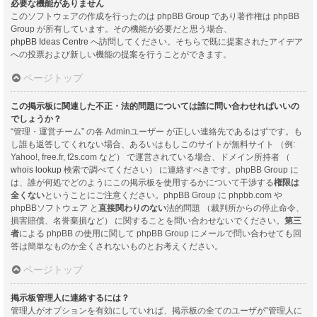
必要な機能がありません
このソフトウェアの作成を行ったのは phpBB Group であり著作権は phpBB
Group が所有しています。その機能が必要だと思う場合、
phpBB Ideas Centre
へ訪問してください。そちらで既に提案されたアイデア
への投票および新しい機能の提案を行うことができます。
ページトップ
この掲示板に関連した不正・法的問題については誰に問い合わせればいいの
でしょうか？
“管理・運営チーム” の各 Adminユーザー が正しい連絡先であるはずです。も
し誰も返答してくれない場合、あるいはもしこのサイトが無料サイト （例:
Yahoo!, free.fr, f2s.com など） で運営されている場合、ドメイン所持者 （
whois lookup
検索で調べてください） に連絡すべきです。phpBB Group に
は、誰が何処でどのようにこの掲示板を使用するかについて干渉する
権限は
全くない
ということにご注意ください。phpBB Group に phpbb.com や
phpBBソフトウェア と
直接関わりのない
法的問題 （裁判所からの停止命令、
損害賠償、名誉棄損など） に関することを問い合わせないでください。
第三
者
による phpBB の使用に関して phpBB Group にメールで問い合わせても回
答は簡単なものか全くされないものとお考えください。
ページトップ
掲示板管理人に連絡するには？
管理人がオプションを有効にしていれば、掲示板の全てのユーザが“管理人に