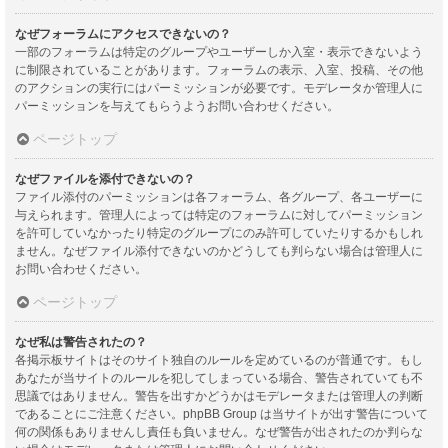
なぜフォーラムにアクセスできないの？
一部のフォーラムは特定のグループやユーザーしか入室・表示できないよう
に制限されていることがあります。フォーラムの表示、入室、投稿、その他
のアクションの実行にはパーミッションが必要です。モデレータか管理人に
パーミッションを与えてもらうようお問い合わせください。
ページトップ
なぜファイルを添付できないの？
ファイル添付のパーミッションは各フォーラム、各グループ、各ユーザーに
与えられます。管理人によっては特定のフォーラムに対してパーミッション
を許可していなかったり特定のグループにのみ許可していたりするかもしれ
ません。なぜファイル添付できないのかどうしても判らない場合は管理人に
お問い合わせください。
ページトップ
なぜ私は警告されたの？
各掲示板サイトはそのサイト独自のルールを定めているのが普通です。もし
あなたが当サイトのルールを犯してしまっている場合、警告されていても不
思議ではありません。警告を出すかどうかはモデレータまたは管理人の判断
であることにご注意ください。phpBB Group は当サイトが出す警告について
何の関係もありませんし責任も負いません。なぜ警告が出されたのか判らな