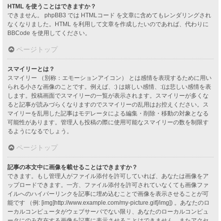
HTML を使うことはできますか？
できません。 phpBB3 では HTMLコード を文章に含めてもレンダリングされ
なくなりました。HTML を利用して文章を作成したいのであれば、代わりに
BBCode を使用してください。
ページトップ
スマイリーとは？
スマイリー （別称：エモーションアイコン） とは感情を表現するために用い
られる小さな画像のことです。例えば、:) は嬉しい感情、:(は悲しい感情を表
します。投稿画面でスマイリーの一覧が表示されます。スマイリーが多くな
ると記事が読みづらくなりますのでスマイリーの乱用はお控えください。ス
マイリーを乱用した記事はモデレータによる編集・削除・移動の対象となる
可能性があります。管理人も投稿の際に使用可能なスマイリーの数を制限す
るようになるでしょう。
ページトップ
記事の本文中に画像を載せることはできますか？
できます。もし管理人がファイル添付を許可していれば、あなたは画像をア
ップロードできます。一方、ファイル添付を許可されていなくても画像ファ
イルへのハイパーリンクを記事に埋め込むことで画像を表示させることが可
能です （例: [img]http://www.example.com/my-picture.gif[/img]) 。あなたのロ
ーカルコンピュータがウェブサーバでない限り、あなたのローカルコンピュ
ータにのみ存在する画像を記事に表示させることはできません。またアクセ