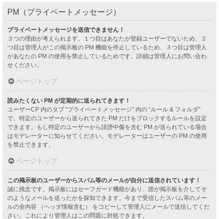
PM（プライベートメッセージ）
プライベートメッセージを送信できません！
３つの理由が考えられます。１つ目はあなたが登録ユーザーでないため、２
つ目は管理人がこの掲示板の PM 機能を停止しているため、３つ目は管理人
があなたの PM の使用を禁止しているためです。詳細は管理人にお問い合わ
せください。
ページトップ
読みたくない PM が定期的に送られてきます！
ユーザーCP 内のタブ “プライベートメッセージ” 内の “ルール & フォルダ”
で、特定のユーザーから送られてきた PM だけをブロックするルールを設定
できます。もし特定のユーザーから誹謗中傷を含む PM が送られている場合
はモデレーターに知らせてください。モデレーターはユーザーの PM の使用
を禁止できます。
ページトップ
この掲示板のユーザーからスパム等のメールが自分に送信されています！
誠に残念です。掲示板にはセーフガード機能があり、誰が掲示板を介してそ
のようなメールを送ったかを探知できます。今まで受信したスパム等のメー
ルの全内容 （ヘッダ情報含む） をコピーして管理人にメールで送信してくだ
さい。これにより管理人はこの問題に対処できます。