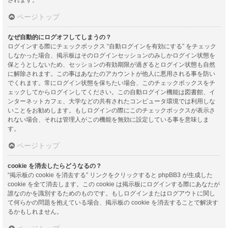
ページトップ
なぜ自動的にログオフしてしまうの？
ログインする際にチェックボックス “自動ログインを有効にする” をチェック
しなかった場合、掲示板はそのログインセッションのみしかログイン状態を
保とうとしないため、セッションの有効期限が過ぎるとログイン状態も自然
に解除されます。この事はあなたのアカウントが他人に悪用される事を防い
でくれます。常にログイン状態を保ちたい場合、このチェックボックスをチ
ェックしてからログインしてください。この自動ログイン機能は図書館、イ
ンターネットカフェ、大学などの共有されたコンピュータ環境では利用しな
いことをお勧めします。もしログインの際にこのチェックボックスが表示さ
れない場合、それは管理人がこの機能を無効に設定している事を意味しま
す。
ページトップ
cookie を消去したらどうなるの？
“掲示板の cookie を消去する” リンクをクリックすると phpBB3 が生成した
cookie を全て消去します。この cookie は掲示板にログインする際にあなたが
誰なのかを識別するためのものです。もしログインまたはログアウトに関し
て何らかの問題を抱えている場合、掲示板の cookie を消去することで解決す
るかもしれません。