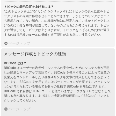
トピックの表示位置を上げるには？
“このトピックを上げる” リンクをクリックすればトピックの表示位置をトピ
ックリストの先頭に移動させることができます。しかしそのリンクがどこに
も表示されていない場合、この機能が無効に設定されているかトピックを上
げるのに十分な時間が経過していないかのどちらかが考えられます。トピッ
クに返信してもトピックは上がりますが、トピックを上げるためだけに返信
するのは掲示板のルールに抵触する可能性がある点にご注意ください。
ページトップ
メッセージ作成とトピックの種類
BBCode とは？
BBCode はユーザーの利便性・システムの安全性のためにシステム側が用意
した簡単なマークアップ言語です。BBCode を使用することによって文章の
見栄えをコントロールしたり画像やリンクを文章に挿入したりできるように
なります。BBCode を使用するにはパーミッションが必要です。パーミッシ
ョンが与えられている場合でも個々の投稿で BBCode を無効にできます。
BBCode それ自体は HTMLコード と似ていますが、タグを < > ではなく [ ] で
閉じる点が異なります。より詳しい情報は投稿画面内の “BBCode” リンクを
クリックしてください。
ページトップ