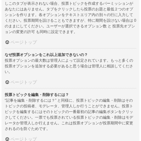
しこのタブが表示されない場合、投票トピックを作成するパーミッションが
あなたにはありません。タブをクリックしたら投票のお題と最低２つのオプ
ションを作ります。各オプションをテキストエリア内の別々の行に入力して
ください。投票期間を設けることもできますが、特に期間を設けない場合は 0
のままにしてください。ユーザーが選択できるオプション数 と 投票先オプシ
ョンの変更の許可 も同時に設定できます。
ページトップ
なぜ投票オプションをこれ以上追加できないの？
投票オプションの最大数は管理人によって設定されています。もっと多くの
投票オプションを追加する必要があると思う場合は管理人に相談してくださ
い。
ページトップ
投票トピックを編集・削除するには？
“記事を編集・削除するには？” と同様に、投票トピックの編集・削除はその
トピックの投稿者、モデレータ、管理人しか行うことができません。投票ト
ピックを編集するにはそのトピックの一番最初の記事の編集ボタンをクリッ
クしてください。一票でも投票されている投票トピックの編集・削除はモデ
レータか管理人しか行えません。これは投票オプションが投票期間中に変更
されるのを防ぐためです。
ページトップ