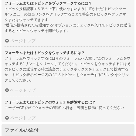
フォーラムまたはトピックをブックマークするには？
トピック投稿記事エリアの上下に使いやすいように置かれた“トピックツー
ル”メニューの該当リンクをクリックすることで特定のトピックをブックマー
クまたはウォッチできます。
“返信が投稿されたら通知する”オプションにチェックを入れてトピックに返信
するとトピックウォッチを開始します。
ページトップ
フォーラムまたはトピックをウォッチするには？
フォーラムをウォッチするにはそのフォーラムへ入室し “このフォーラムをウ
ォッチする” リンクをクリックしてください。トピックをウォッチするにはそ
のトピックに返信する時に該当のチェックボックスをチェックして投稿する
か、トピック表示ページ内の “このトピックをウォッチする” リンクをクリッ
クしてください。
ページトップ
フォーラムまたはトピックのウォッチを解除するには？
ユーザーCP 内の “ウォッチの管理” へ行き、説明と指示に従ってください。
ページトップ
ファイルの添付