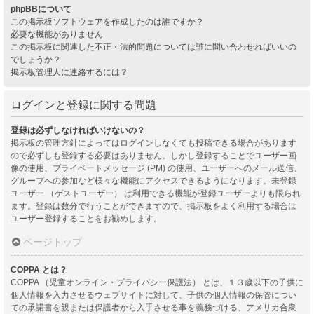
phpBBについて
この掲示板ソフトウェアを作成したのは誰ですか？
必要な機能がありません
この掲示板に関連した不正・法的問題については誰に問い合わせればいいの
でしょうか？
掲示板管理人に連絡するには？
ログインと登録に関する問題
登録は必ずしなければいけないの？
掲示板の管理方針によってはログインしなくても投稿できる場合があります
ので必ずしも登録する必要はありません。しかし登録することでユーザー画
像の使用、プライベートメッセージ (PM) の使用、ユーザーへのメール送信、
グループへの参加など様々な機能にアクセスできるようになります。未登録
ユーザー （ゲストユーザー） は利用できる機能が登録ユーザーよりも限られ
ます。登録は数分で行うことができますので、掲示板をよく利用する場合は
ユーザー登録することをお勧めします。
ページトップ
COPPA とは？
COPPA （児童オンライン・プライバシー保護法） とは、１３歳以下の子供に
個人情報を入力させるウェブサイトに対して、子供の個人情報の保管につい
ての承諾書を親または保護者から入手させる事を義務づける、アメリカ合衆