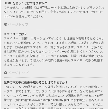
HTML を使うことはできますか？
できません。 phpBB3 では HTMLコード を文章に含めてもレンダリングされ
なくなりました。HTML を利用して文章を作成したいのであれば、代わりに
BBCode を使用してください。
ページトップ
スマイリーとは？
スマイリー （別称：エモーションアイコン） とは感情を表現するために用い
られる小さな画像のことです。例えば、:) は嬉しい感情、:(は悲しい感情を表
します。投稿画面でスマイリーの一覧が表示されます。スマイリーが多くな
ると記事が読みづらくなりますのでスマイリーの乱用はお控えください。ス
マイリーを乱用した記事はモデレータによる編集・削除・移動の対象となる
可能性があります。管理人も投稿の際に使用可能なスマイリーの数を制限す
るようになるでしょう。
ページトップ
記事の本文中に画像を載せることはできますか？
できます。もし管理人がファイル添付を許可していれば、あなたは画像をア
ップロードできます。一方、ファイル添付を許可されていなくても画像ファ
イルへのハイパーリンクを記事に埋め込むことで画像を表示させることが可
能です （例: [img]http://www.example.com/my-picture.gif[/img]) 。あなたのロ
ーカルコンピュータがウェブサーバでない限り、あなたのローカルコンピュ
ータにのみ存在する画像を記事に表示させることはできません。またアクセ