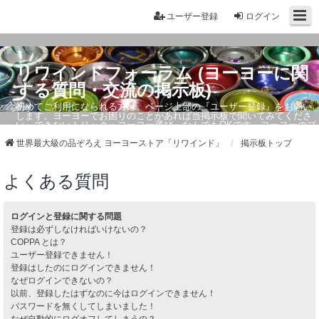
ユーザー登録
ログイン
リワインドフォーラム (ヨーヨーに関
する質問・交流の掲示板)
初めてご利用になられる方は、ページ上部の『ユーザー登録』をお願い
します。ヨーヨーでお困りのことがあれば当掲示板で聞いてみてくださ
い。できないトリック・ヨーヨー選び、なんでもOKです。ヨーヨーのプ
ロもお答えしています。
世界最大級の品ぞろえ ヨーヨーストア「リワインド」
掲示板トップ
よくある質問
ログインと登録に関する問題
登録は必ずしなければいけないの？
COPPA とは？
ユーザー登録できません！
登録はしたのにログインできません！
なぜログインできないの？
以前、登録したはずなのに今はログインできません！
パスワードを無くしてしまいました！
なぜ自動的にログオフしてしまうの？