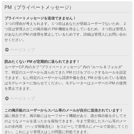
PM（プライベートメッセージ）
プライベートメッセージを送信できません！
３つの理由が考えられます。１つ目はあなたが登録ユーザーでないため、２
つ目は管理人がこの掲示板の PM 機能を停止しているため、３つ目は管理人
があなたの PM の使用を禁止しているためです。詳細は管理人にお問い合わ
せください。
ページトップ
読みたくない PM が定期的に送られてきます！
ユーザーCP 内のタブ “プライベートメッセージ” 内の “ルール & フォルダ”
で、特定のユーザーから送られてきた PM だけをブロックするルールを設定
できます。もし特定のユーザーから誹謗中傷を含む PM が送られている場合
はモデレーターに知らせてください。モデレーターはユーザーの PM の使用
を禁止できます。
ページトップ
この掲示板のユーザーからスパム等のメールが自分に送信されています！
誠に残念です。掲示板にはセーフガード機能があり、誰が掲示板を介してそ
のようなメールを送ったかを探知できます。今まで受信したスパム等のメー
ルの全内容 （ヘッダ情報含む） をコピーして管理人にメールで送信してくだ
さい。これにより管理人はこの問題に対処できます。