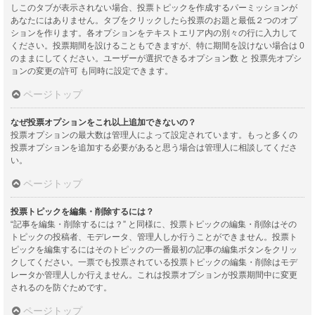
しこのタブが表示されない場合、投票トピックを作成するパーミッションが
あなたにはありません。タブをクリックしたら投票のお題と最低２つのオプ
ションを作ります。各オプションをテキストエリア内の別々の行に入力して
ください。投票期間を設けることもできますが、特に期間を設けない場合は 0
のままにしてください。ユーザーが選択できるオプション数 と 投票先オプシ
ョンの変更の許可 も同時に設定できます。
ページトップ
なぜ投票オプションをこれ以上追加できないの？
投票オプションの最大数は管理人によって設定されています。もっと多くの
投票オプションを追加する必要があると思う場合は管理人に相談してくださ
い。
ページトップ
投票トピックを編集・削除するには？
“記事を編集・削除するには？” と同様に、投票トピックの編集・削除はその
トピックの投稿者、モデレータ、管理人しか行うことができません。投票ト
ピックを編集するにはそのトピックの一番最初の記事の編集ボタンをクリッ
クしてください。一票でも投票されている投票トピックの編集・削除はモデ
レータか管理人しか行えません。これは投票オプションが投票期間中に変更
されるのを防ぐためです。
ページトップ