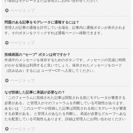
い場合はモデレータまたは管理人にお問い合わせください。
ページトップ
問題のある記事をモデレータに通報するには？
管理人が記事の通報を許可している場合、記事内に通報ボタンが表示されま
す。そのボタンをクリックすれば通報ページへ移動できます。
ページトップ
投稿画面の “セーブ” ボタンは何ですか？
作成中のメッセージを保存するためのボタンです。メッセージの完成に時間
がかかる場合は利用すると良いでしょう。保存されたメッセージをロード
（読み込み）するには ユーザーCP へ入室してください。
ページトップ
なぜ投稿した記事に承認が必要なの？
「このフォーラムに投稿された記事は閲覧される前にモデレータが審査する
必要がある」 と管理人がそのフォーラムを判断している可能性があります。
あるいは 「このユーザーが投稿した記事は閲覧される前にモデレータが審査
する必要がある」 と管理人があなたを判断し、承認が必要なグループへあな
たを配置している可能性もあります。詳細は管理人にお問い合わせください
ページトップ