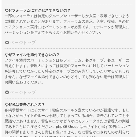
なぜフォーラムにアクセスできないの？
一部のフォーラムは特定のグループやユーザーしか入室・表示できないよう
に制限されていることがあります。フォーラムの表示、入室、投稿、その他
のアクションの実行にはパーミッションが必要です。モデレータか管理人に
パーミッションを与えてもらうようお問い合わせください。
ページトップ
なぜファイルを添付できないの？
ファイル添付のパーミッションは各フォーラム、各グループ、各ユーザーに
与えられます。管理人によっては特定のフォーラムに対してパーミッション
を許可していなかったり特定のグループにのみ許可していたりするかもしれ
ません。なぜファイル添付できないのかどうしても判らない場合は管理人に
お問い合わせください。
ページトップ
なぜ私は警告されたの？
各掲示板サイトはそのサイト独自のルールを定めているのが普通です。もし
あなたが当サイトのルールを犯してしまっている場合、警告されていても不
思議ではありません。警告を出すかどうかはモデレータまたは管理人の判断
であることにご注意ください。phpBB Group は当サイトが出す警告について
何の関係もありませんし責任も負いません。なぜ警告が出されたのか判らな