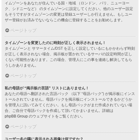
イムゾーンをあなたが住んでいる国・地域 （ロンドン、パリ、ニューヨー
ク、シドニーなど） のタイムゾーンに設定してください。他のユーザー設定
もそうですがタイムゾーンの変更は登録ユーザーしか行えません。もしユー
ザー登録がお済みでないならこの機会に登録することをお勧めします。
ページトップ
タイムゾーンを変更したのに時刻が正しく表示されません！
タイムゾーンと サマータイム/DST を正しく設定しているにもかかわらず時刻
が正しく表示されない場合、掲示板が置かれているサーバの設定時間が正し
くない可能性があります。この場合、管理人にこの事を連絡し解決してもら
うしかありません。
ページトップ
私の母語が “掲示板の言語” リストにありません！
あなたの母語へ翻訳された言語パック （以下 “母語パック”) が掲示板にインス
トールされていません。母語パックを掲示板にインストールできるかどうか
を管理人に訊いてみてください。もし母語パックがまだ作成されていない場
合、ご自分で母語パックを作成して頂いてかまいません。詳細は
phpBB Group
のウェブサイトをご覧ください。
ページトップ
ユーザー名の隣に表示される画像は何ですか？