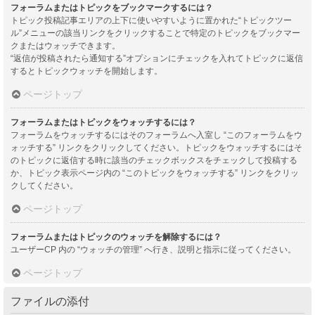
フォーラムまたはトピックをブックマークするには？
トピック投稿記事エリアの上下に使いやすいように置かれた“トピックツー
ル”メニューの該当リンクをクリックすることで特定のトピックをブックマー
クまたはウォッチできます。
“返信が投稿されたら通知する”オプションにチェックを入れてトピックに返信
するとトピックウォッチを開始します。
ページトップ
フォーラムまたはトピックをウォッチするには？
フォーラムをウォッチするにはそのフォーラムへ入室し “このフォーラムをウ
ォッチする” リンクをクリックしてください。トピックをウォッチするにはそ
のトピックに返信する時に該当のチェックボックスをチェックして投稿する
か、トピック表示ページ内の “このトピックをウォッチする” リンクをクリッ
クしてください。
ページトップ
フォーラムまたはトピックのウォッチを解除するには？
ユーザーCP 内の “ウォッチの管理” へ行き、説明と指示に従ってください。
ページトップ
ファイルの添付