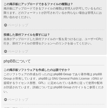
この掲示板にアップロードできるファイルの種類は？
掲示板にアップロードできるファイルの種類は管理人が許可しているものに
限ります。どのフォーマットが許可されているか判らない場合は管理人にお
問い合わせください。
ページトップ
投稿した添付ファイルを探すには？
自身がアップロードした添付ファイルの一覧を見つけるには、ユーザーCPに
行き、添付ファイルの管理セクションへのリンクを辿ってください。
ページトップ
phpBBについて
この掲示板ソフトウェアを作成したのは誰ですか？
このソフトウェアの作成を行ったのは
phpBB Group
であり著作権は phpBB
Group が所有しています。phpBB は GNU General Public License（GNU が
提唱するライセンス形態、GPL） に定められている条件に従って使用や配布
が許諾されています。詳細については phpBB Group のサイトをご参照くださ
い。
ページトップ