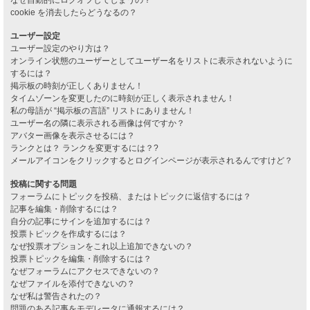
cookie を消去したらどうなるの？
ユーザー設定
ユーザー設定のやり方は？
オンライン状態のユーザーとしてユーザー名をリストに表示されないように
するには？
掲示板の時刻が正しくありません！
タイムゾーンを変更したのに時刻が正しく表示されません！
私の母語が “掲示板の言語” リストにありません！
ユーザー名の隣に表示される画像は何ですか？
アバター画像を表示させるには？
ランクとは？ ランクを変更するには？?
メールアイコンをクリックするとログインページが表示されるんですけど？
投稿に関する問題
フォーラムにトピックを投稿、またはトピックに返信するには？
記事を編集・削除するには？
自分の記事にサインを追加するには？
投票トピックを作成するには？
なぜ投票オプションをこれ以上追加できないの？
投票トピックを編集・削除するには？
なぜフォーラムにアクセスできないの？
なぜファイルを添付できないの？
なぜ私は警告されたの？
問題のある記事をモデレータに通報するには？