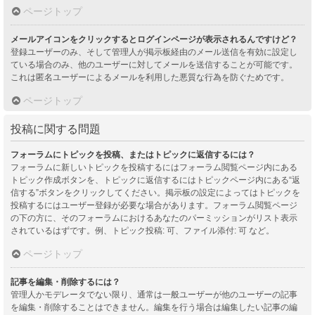
ページトップ
メールアイコンをクリックするとログインページが表示されるんですけど？
登録ユーザーのみ、そして管理人が掲示板経由のメール送信を有効に設定し
ている場合のみ、他のユーザーに対してメールを送信することが可能です。
これは匿名ユーザーによるメールを利用した悪質な行為を防ぐためです。
ページトップ
投稿に関する問題
フォーラムにトピックを投稿、またはトピックに返信するには？
フォーラムに新しいトピックを投稿するにはフォーラム閲覧ページ内にある
トピック作成ボタンを、トピックに返信するにはトピックページ内にある“返
信する”ボタンをクリックしてください。掲示板の設定によってはトピックを
投稿するにはユーザー登録が必要な場合があります。フォーラム閲覧ページ
の下の方に、そのフォーラムにおけるあなたのパーミッションがリスト表示
されているはずです。例、トピック投稿: 可、ファイル添付: 可 など。
ページトップ
記事を編集・削除するには？
管理人かモデレータでない限り、通常は一般ユーザーが他のユーザーの記事
を編集・削除することはできません。編集を行う場合は編集したい記事の編