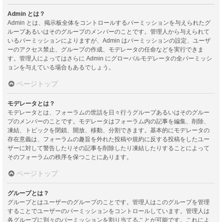
Admin とは？
Admin とは、掲示板全体をコントロールするパーミッションを与えられたグ
ループあるいはそのグループのメンバーのことです。管理人から与えられて
いるパーミッションによりますが、Admin はパーミッションの設定、ユーザ
ーのアクセス禁止、グループの作成、モデレータの任命などを実行できま
す。管理人によってはさらに Admin にグローバルモデレータの全パーミッシ
ョンを与えている場合もあるでしょう。
ページトップ
モデレータとは？
モデレータとは、フォーラムの世話を日々行うグループあるいはそのグルー
プのメンバーのことです。モデレータはフォーラム内の記事を編集、削除、
凍結、トピックを閉鎖、開放、移動、分割できます。基本的にモデレータの
存在意義は、フォーラムの趣旨を外れた投稿や規約に反する投稿をしたユー
ザーに対して警告したりその記事を削除したり凍結したりすることによって
そのフォーラムの秩序を保つことにあります。
ページトップ
グループとは？
グループとはユーザーのグループのことです。管理人はこのグループを管理
することでユーザーのパーミッションをコントロールしています。管理人は
各グループに別々のパーミッションを割り当てることが可能です。これによ