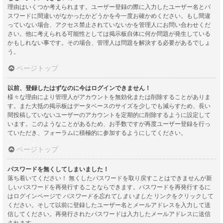
理由はいくつか考えられます。ユーザー登録の際に入力したユーザー名とパ
スワードに間違いがなかったかどうかを今一度お確かめください。もし間違
っていない場合、アクセス禁止されていないかを管理人にお問い合わせくだ
さい。他に考えられる可能性としては掲示板自体に何か問題が発生している
かもしれない事です。その場合、管理人は問題を解決する必要があるでしょ
う。
ページトップ
以前、登録したはずなのに今はログインできません！
様々な理由により管理人がアカウントを無効化または削除することがありま
す。また大抵の掲示板はデータベースのサイズを少しでも減らすため、長い
間投稿していないユーザーのアカウントを定期的に削除するように設定して
います。このようなことがあるため、お手数ですが再度ユーザー登録を行っ
ていただき、フォーラムに積極的に参加するようにしてください。
ページトップ
パスワードを無くしてしまいました！
落ち着いてください！ 無くしたパスワードを取り戻すことはできませんが新
しいパスワードを再発行することならできます。パスワードを再発行するに
はログインページで
パスワードを忘れてしまいました
リンクをクリックして
ください。そして以前に登録したユーザー名とメールアドレスを入力して送
信してください。再発行されたパスワードは入力したメールアドレスに送信
されます。