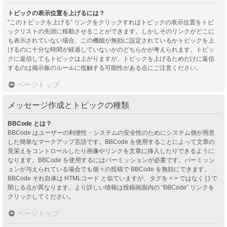
トピックの表示位置を上げるには？
“このトピックを上げる” リンクをクリックすればトピックの表示位置をトピ
ックリストの先頭に移動させることができます。しかしそのリンクがどこに
も表示されていない場合、この機能が無効に設定されているかトピックを上
げるのに十分な時間が経過していないかのどちらかが考えられます。トピッ
クに返信してもトピックは上がりますが、トピックを上げるためだけに返信
するのは掲示板のルールに抵触する可能性がある点にご注意ください。
ページトップ
メッセージ作成とトピックの種類
BBCode とは？
BBCode はユーザーの利便性・システムの安全性のためにシステム側が用意
した簡単なマークアップ言語です。BBCode を使用することによって文章の
見栄えをコントロールしたり画像やリンクを文章に挿入したりできるように
なります。BBCode を使用するにはパーミッションが必要です。パーミッシ
ョンが与えられている場合でも個々の投稿で BBCode を無効にできます。
BBCode それ自体は HTMLコード と似ていますが、タグを < > ではなく [ ] で
閉じる点が異なります。より詳しい情報は投稿画面内の “BBCode” リンクを
クリックしてください。
ページトップ