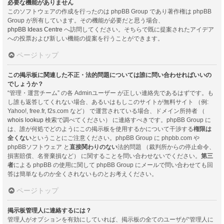
必要な機能がありません
このソフトウェアの作成を行ったのは phpBB Group であり著作権は phpBB
Group が所有しています。その機能が必要だと思う場合、
phpBB Ideas Centre
へ訪問してください。そちらで既に提案されたアイデア
への投票および新しい機能の提案を行うことができます。
ページトップ
この掲示板に関連した不正・法的問題については誰に問い合わせればいいの
でしょうか？
“管理・運営チーム” の各 Adminユーザー が正しい連絡先であるはずです。も
し誰も返答してくれない場合、あるいはもしこのサイトが無料サイト （例:
Yahoo!, free.fr, f2s.com など） で運営されている場合、ドメイン所持者 （
whois lookup
検索で調べてください） に連絡すべきです。phpBB Group に
は、誰が何処でどのようにこの掲示板を使用するかについて干渉する
権限は
全くない
ということにご注意ください。phpBB Group に phpbb.com や
phpBBソフトウェア と
直接関わりのない
法的問題 （裁判所からの停止命令、
損害賠償、名誉棄損など） に関することを問い合わせないでください。
第三
者
による phpBB の使用に関して phpBB Group にメールで問い合わせても回
答は簡単なものか全くされないものとお考えください。
ページトップ
掲示板管理人に連絡するには？
管理人がオプションを有効にしていれば、掲示板の全てのユーザが“管理人に