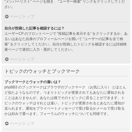
“メンバーリスト” ページを開き、 “ユーザー検索” リンクをクリックしてくだ
さい。
ページトップ
自分が投稿した記事を確認するには？
ユーザーCP のフロントページで “投稿記事を表示する” をクリックするか、あ
るいはあなた自身のプロフィールページを開いて “ユーザーの記事を全て検
索” をクリックしてください。自分が投稿したトピックを確認するには詳細検
索ページで適切に入力・選択してください。
ページトップ
トピックのウォッチとブックマーク
ブックマークとウォッチの違いは？
phpBB3 のブックマークはブラウザのブックマーク （お気に入り） とほとん
ど似たようなものです。つまりトピックが更新されてもあなたに通知される
ことはありませんが、あなたは後でそのトピックに戻ることができます。ト
ピックのウォッチはそれとは違い、トピックが更新されるとあなたに通知が
送られます。通知をプライベートメッセージで受け取るかメールで受け取る
かは好みで選べます。フォーラムのウォッチについても同様です。
ページトップ