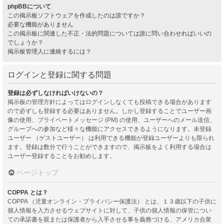
phpBBについて
この掲示板ソフトウェアを作成したのは誰ですか？
必要な機能がありません
この掲示板に関連した不正・法的問題については誰に問い合わせればいいの
でしょうか？
掲示板管理人に連絡するには？
ログインと登録に関する問題
登録は必ずしなければいけないの？
掲示板の管理方針によってはログインしなくても投稿できる場合があります
ので必ずしも登録する必要はありません。しかし登録することでユーザー画
像の使用、プライベートメッセージ (PM) の使用、ユーザーへのメール送信、
グループへの参加など様々な機能にアクセスできるようになります。未登録
ユーザー （ゲストユーザー） は利用できる機能が登録ユーザーよりも限られ
ます。登録は数分で行うことができますので、掲示板をよく利用する場合は
ユーザー登録することをお勧めします。
ページトップ
COPPA とは？
COPPA （児童オンライン・プライバシー保護法） とは、１３歳以下の子供に
個人情報を入力させるウェブサイトに対して、子供の個人情報の保管につい
ての承諾書を親または保護者から入手させる事を義務づける、アメリカ合衆