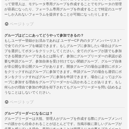
って管理人は、モデレータ専用グループを作成することでモデレータの管理
が容易になったり、フォーラム専用グループを作成することで特定のユーザ
ーしか入れないフォーラムを提供することが可能になったりします。
ページトップ
グループはどこにあってどうやって参加できるの？
もしユーザー登録がお済みであれば ユーザーCP 内のタブ “メンバーリスト”
で全てのグループを確認できます。もしグループに参加したい場合はグルー
プを選択してボタンをクリックしてください。全てのグループが誰でも参加
できる開放グループであるとは限らず、参加にグループリーダーの承認が必
要な申請グループ、参加自体を受け付けてない閉鎖グループ、グループ自体
が非公開な非公開グループがあります。開放グループの場合は適切にボタン
をクリックすればグループに参加できます。申請グループの場合も適切にボ
タンをクリックすればグループに参加を申請できます。場合によってはグル
ープに参加する理由をグループリーダーから訊かれることがあります。もし
何らかの理由で参加の申請を却下されてもグループリーダーを問い詰めるよ
うなことはしないでください。
ページトップ
グループリーダーになるには？
グループリーダーは大抵、管理人がグループを作成する際にグループメンバ
ーの誰かから任命されることがほとんどです。当掲示板に新しいグループが
必要と感じている場合、最初にすべきことは管理人にその事をプライベート