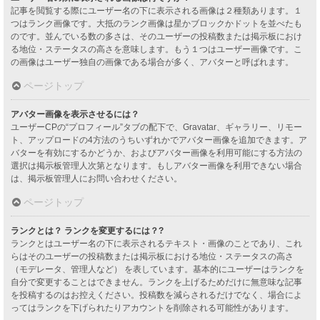
記事を閲覧する際にユーザー名の下に表示される画像は２種類あります。１
つはランク画像です。大抵のランク画像は星かブロックかドットを並べたも
のです。並んでいる数の多さは、そのユーザーの投稿数または掲示板におけ
る地位・ステータスの高さを意味します。もう１つはユーザー画像です。こ
の画像はユーザー独自の画像である場合が多く、アバターと呼ばれます。
ページトップ
アバター画像を表示させるには？
ユーザーCPの“プロフィール”タブの配下で、Gravatar、ギャラリー、リモー
ト、アップロードの4方法のうちいずれかでアバター画像を追加できます。ア
バターを有効にするかどうか、およびアバター画像を利用可能にする方法の
選択は掲示板管理人次第となります。もしアバター画像を利用できない場合
は、掲示板管理人にお問い合わせください。
ページトップ
ランクとは？ ランクを変更するには？?
ランクとはユーザー名の下に表示されるテキスト・画像のことであり、これ
らはそのユーザーの投稿数または掲示板における地位・ステータスの高さ
（モデレータ、管理人など） を表しています。基本的にユーザーはランクを
自分で変更することはできません。ランクを上げるためだけに無意味な記事
を投稿するのはお控えください。投稿数を減らされるだけでなく、場合によ
ってはランクを下げられたりアカウントを削除される可能性があります。