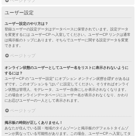
ページトップ
ユーザー設定
ユーザー設定のやり方は？
登録ユーザーの設定データはデータベースに保管されています。設定データ
を変更するには ユーザーCP へ入室してください。ユーザーCP リンクは通常
は掲示板のトップにあります。そちらでユーザーに関する設定データを変更
できます。
ページトップ
オンライン状態のユーザーとしてユーザー名をリストに表示されないように
するには？
ユーザーCP の “ユーザー設定” にオプション
オンライン状態を隠す
があるは
ずです。このオプションを “はい” に設定してください。そうすればオンライ
ン状態は管理人、モデレータ、ユーザー自身にしか表示されなくなります。
この場合オンラインデータページにユーザー名が表示されなくなり、かわり
にお忍びユーザーの一人として表示されます。
ページトップ
掲示板の時刻が正しくありません！
あなたが住んでいる国・地域のタイムゾーンと掲示板のデフォルトタイムゾ
ーンが異なっている可能性があります。この場合、ユーザーCP へ入室してタ