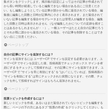
集ボタンをクリックします。掲示板の設定によってはその記事が作成されて
から長い時間が経過していると編集できない場合がある点にご注意くださ
い。もし編集しようとしている記事が誰かから既に返信されている場合、編
集後に編集した回数と日時が記事内に小さく表示されます。まだ返信されて
いない記事を編集する場合やモデレータまたは管理人が編集する場合、編集
した回数と日時は表示されません （なぜ編集したかについての足跡を残すこ
とはあるかもしれませんが・・） 。一般ユーザーはたとえ自分の記事だろう
とそれが既に誰かから返信されている場合、その記事を削除することはでき
ない点にご注意ください。
ページトップ
自分の記事にサインを追加するには？
サインを追加するには ユーザーCP でサインを設定する必要があります。ユ
ーザーCP でサインを設定した後、投稿画面でチェックボックス
サインを有
効にする
をチェックして投稿すれば、その記事にサインを追加できます。ユ
ーザーCP で “サインを常に有効にする” を “はい” にしていれば、投稿画面の
“サインを有効にする” は常にチェックされた状態になります。その際、チェ
ックを外して投稿すればサインはもちろん追加されません。
ページトップ
投票トピックを作成するには？
新しいトピックを作成、あるいはまだ返信されていないトピックを編集する
際に、ページの下の方にあるタブ “投票の作成” をクリックしてください。も