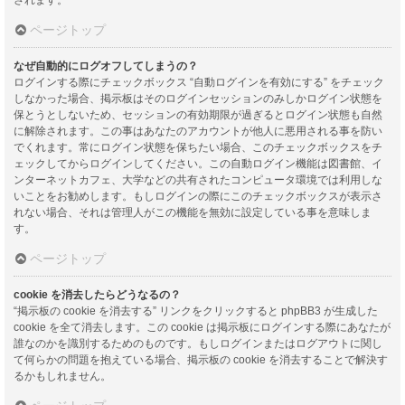
ページトップ
なぜ自動的にログオフしてしまうの？
ログインする際にチェックボックス “自動ログインを有効にする” をチェック
しなかった場合、掲示板はそのログインセッションのみしかログイン状態を
保とうとしないため、セッションの有効期限が過ぎるとログイン状態も自然
に解除されます。この事はあなたのアカウントが他人に悪用される事を防い
でくれます。常にログイン状態を保ちたい場合、このチェックボックスをチ
ェックしてからログインしてください。この自動ログイン機能は図書館、イ
ンターネットカフェ、大学などの共有されたコンピュータ環境では利用しな
いことをお勧めします。もしログインの際にこのチェックボックスが表示さ
れない場合、それは管理人がこの機能を無効に設定している事を意味しま
す。
ページトップ
cookie を消去したらどうなるの？
“掲示板の cookie を消去する” リンクをクリックすると phpBB3 が生成した
cookie を全て消去します。この cookie は掲示板にログインする際にあなたが
誰なのかを識別するためのものです。もしログインまたはログアウトに関し
て何らかの問題を抱えている場合、掲示板の cookie を消去することで解決す
るかもしれません。