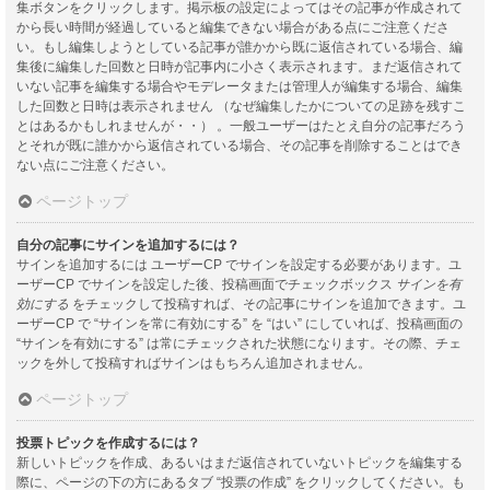
集ボタンをクリックします。掲示板の設定によってはその記事が作成されて
から長い時間が経過していると編集できない場合がある点にご注意くださ
い。もし編集しようとしている記事が誰かから既に返信されている場合、編
集後に編集した回数と日時が記事内に小さく表示されます。まだ返信されて
いない記事を編集する場合やモデレータまたは管理人が編集する場合、編集
した回数と日時は表示されません （なぜ編集したかについての足跡を残すこ
とはあるかもしれませんが・・） 。一般ユーザーはたとえ自分の記事だろう
とそれが既に誰かから返信されている場合、その記事を削除することはでき
ない点にご注意ください。
ページトップ
自分の記事にサインを追加するには？
サインを追加するには ユーザーCP でサインを設定する必要があります。ユ
ーザーCP でサインを設定した後、投稿画面でチェックボックス
サインを有
効にする
をチェックして投稿すれば、その記事にサインを追加できます。ユ
ーザーCP で “サインを常に有効にする” を “はい” にしていれば、投稿画面の
“サインを有効にする” は常にチェックされた状態になります。その際、チェ
ックを外して投稿すればサインはもちろん追加されません。
ページトップ
投票トピックを作成するには？
新しいトピックを作成、あるいはまだ返信されていないトピックを編集する
際に、ページの下の方にあるタブ “投票の作成” をクリックしてください。も