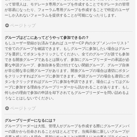
って管理人は、モデレータ専用グループを作成することでモデレータの管理
が容易になったり、フォーラム専用グループを作成することで特定のユーザ
ーしか入れないフォーラムを提供することが可能になったりします。
ページトップ
グループはどこにあってどうやって参加できるの？
もしユーザー登録がお済みであれば ユーザーCP 内のタブ “メンバーリスト”
で全てのグループを確認できます。もしグループに参加したい場合はグルー
プを選択してボタンをクリックしてください。全てのグループが誰でも参加
できる開放グループであるとは限らず、参加にグループリーダーの承認が必
要な申請グループ、参加自体を受け付けてない閉鎖グループ、グループ自体
が非公開な非公開グループがあります。開放グループの場合は適切にボタン
をクリックすればグループに参加できます。申請グループの場合も適切にボ
タンをクリックすればグループに参加を申請できます。場合によってはグル
ープに参加する理由をグループリーダーから訊かれることがあります。もし
何らかの理由で参加の申請を却下されてもグループリーダーを問い詰めるよ
うなことはしないでください。
ページトップ
グループリーダーになるには？
グループリーダーは大抵、管理人がグループを作成する際にグループメンバ
ーの誰かから任命されることがほとんどです。当掲示板に新しいグループが
必要と感じている場合、最初にすべきことは管理人にその事をプライベート