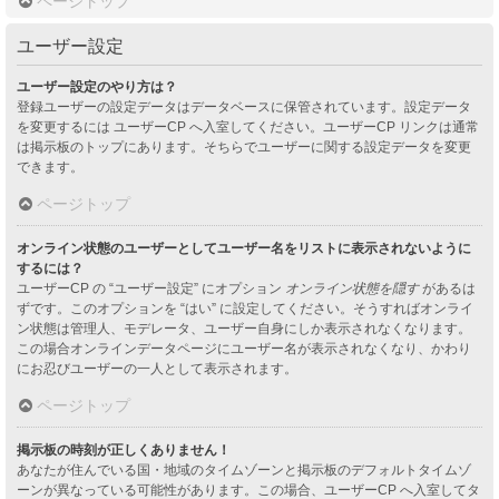
ページトップ
ユーザー設定
ユーザー設定のやり方は？
登録ユーザーの設定データはデータベースに保管されています。設定データ
を変更するには ユーザーCP へ入室してください。ユーザーCP リンクは通常
は掲示板のトップにあります。そちらでユーザーに関する設定データを変更
できます。
ページトップ
オンライン状態のユーザーとしてユーザー名をリストに表示されないように
するには？
ユーザーCP の “ユーザー設定” にオプション
オンライン状態を隠す
があるは
ずです。このオプションを “はい” に設定してください。そうすればオンライ
ン状態は管理人、モデレータ、ユーザー自身にしか表示されなくなります。
この場合オンラインデータページにユーザー名が表示されなくなり、かわり
にお忍びユーザーの一人として表示されます。
ページトップ
掲示板の時刻が正しくありません！
あなたが住んでいる国・地域のタイムゾーンと掲示板のデフォルトタイムゾ
ーンが異なっている可能性があります。この場合、ユーザーCP へ入室してタ