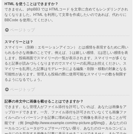
HTML を使うことはできますか？
できません。 phpBB3 では HTMLコード を文章に含めてもレンダリングされ
なくなりました。HTML を利用して文章を作成したいのであれば、代わりに
BBCode を使用してください。
ページトップ
スマイリーとは？
スマイリー （別称：エモーションアイコン） とは感情を表現するために用い
られる小さな画像のことです。例えば、:) は嬉しい感情、:(は悲しい感情を表
します。投稿画面でスマイリーの一覧が表示されます。スマイリーが多くな
ると記事が読みづらくなりますのでスマイリーの乱用はお控えください。ス
マイリーを乱用した記事はモデレータによる編集・削除・移動の対象となる
可能性があります。管理人も投稿の際に使用可能なスマイリーの数を制限す
るようになるでしょう。
ページトップ
記事の本文中に画像を載せることはできますか？
できます。もし管理人がファイル添付を許可していれば、あなたは画像をア
ップロードできます。一方、ファイル添付を許可されていなくても画像ファ
イルへのハイパーリンクを記事に埋め込むことで画像を表示させることが可
能です （例: [img]http://www.example.com/my-picture.gif[/img]) 。あなたのロ
ーカルコンピュータがウェブサーバでない限り、あなたのローカルコンピュ
ータにのみ存在する画像を記事に表示させることはできません。またアクセ