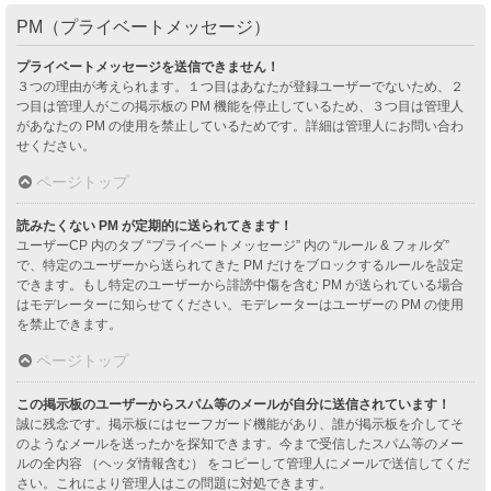
PM（プライベートメッセージ）
プライベートメッセージを送信できません！
３つの理由が考えられます。１つ目はあなたが登録ユーザーでないため、２
つ目は管理人がこの掲示板の PM 機能を停止しているため、３つ目は管理人
があなたの PM の使用を禁止しているためです。詳細は管理人にお問い合わ
せください。
ページトップ
読みたくない PM が定期的に送られてきます！
ユーザーCP 内のタブ “プライベートメッセージ” 内の “ルール & フォルダ”
で、特定のユーザーから送られてきた PM だけをブロックするルールを設定
できます。もし特定のユーザーから誹謗中傷を含む PM が送られている場合
はモデレーターに知らせてください。モデレーターはユーザーの PM の使用
を禁止できます。
ページトップ
この掲示板のユーザーからスパム等のメールが自分に送信されています！
誠に残念です。掲示板にはセーフガード機能があり、誰が掲示板を介してそ
のようなメールを送ったかを探知できます。今まで受信したスパム等のメー
ルの全内容 （ヘッダ情報含む） をコピーして管理人にメールで送信してくだ
さい。これにより管理人はこの問題に対処できます。