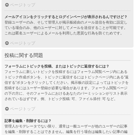
ページトップ
メールアイコンをクリックするとログインページが表示されるんですけど？
登録ユーザーのみ、そして管理人が掲示板経由のメール送信を有効に設定し
ている場合のみ、他のユーザーに対してメールを送信することが可能です。
これは匿名ユーザーによるメールを利用した悪質な行為を防ぐためです。
ページトップ
投稿に関する問題
フォーラムにトピックを投稿、またはトピックに返信するには？
フォーラムに新しいトピックを投稿するにはフォーラム閲覧ページ内にある
トピック作成ボタンを、トピックに返信するにはトピックページ内にある“返
信する”ボタンをクリックしてください。掲示板の設定によってはトピックを
投稿するにはユーザー登録が必要な場合があります。フォーラム閲覧ページ
の下の方に、そのフォーラムにおけるあなたのパーミッションがリスト表示
されているはずです。例、トピック投稿: 可、ファイル添付: 可 など。
ページトップ
記事を編集・削除するには？
管理人かモデレータでない限り、通常は一般ユーザーが他のユーザーの記事
を編集・削除することはできません。編集を行う場合は編集したい記事の編