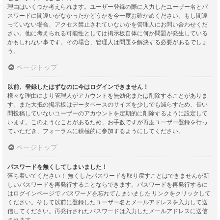
理由はいくつか考えられます。ユーザー登録の際に入力したユーザー名とパ
スワードに間違いがなかったかどうかを今一度お確かめください。もし間違
っていない場合、アクセス禁止されていないかを管理人にお問い合わせくだ
さい。他に考えられる可能性としては掲示板自体に何か問題が発生している
かもしれない事です。その場合、管理人は問題を解決する必要があるでしょ
う。
ページトップ
以前、登録したはずなのに今はログインできません！
様々な理由により管理人がアカウントを無効化または削除することがありま
す。また大抵の掲示板はデータベースのサイズを少しでも減らすため、長い
間投稿していないユーザーのアカウントを定期的に削除するように設定して
います。このようなことがあるため、お手数ですが再度ユーザー登録を行っ
ていただき、フォーラムに積極的に参加するようにしてください。
ページトップ
パスワードを無くしてしまいました！
落ち着いてください！ 無くしたパスワードを取り戻すことはできませんが新
しいパスワードを再発行することならできます。パスワードを再発行するに
はログインページで
パスワードを忘れてしまいました
リンクをクリックして
ください。そして以前に登録したユーザー名とメールアドレスを入力して送
信してください。再発行されたパスワードは入力したメールアドレスに送信
されます。