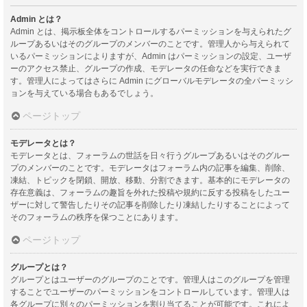
Admin とは？
Admin とは、掲示板全体をコントロールするパーミッションを与えられたグ
ループあるいはそのグループのメンバーのことです。管理人から与えられて
いるパーミッションによりますが、Admin はパーミッションの設定、ユーザ
ーのアクセス禁止、グループの作成、モデレータの任命などを実行できま
す。管理人によってはさらに Admin にグローバルモデレータの全パーミッシ
ョンを与えている場合もあるでしょう。
ページトップ
モデレータとは？
モデレータとは、フォーラムの世話を日々行うグループあるいはそのグルー
プのメンバーのことです。モデレータはフォーラム内の記事を編集、削除、
凍結、トピックを閉鎖、開放、移動、分割できます。基本的にモデレータの
存在意義は、フォーラムの趣旨を外れた投稿や規約に反する投稿をしたユー
ザーに対して警告したりその記事を削除したり凍結したりすることによって
そのフォーラムの秩序を保つことにあります。
ページトップ
グループとは？
グループとはユーザーのグループのことです。管理人はこのグループを管理
することでユーザーのパーミッションをコントロールしています。管理人は
各グループに別々のパーミッションを割り当てることが可能です。これによ