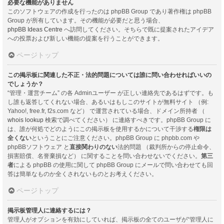
必要な機能がありません
このソフトウェアの作成を行ったのは phpBB Group であり著作権は phpBB
Group が所有しています。その機能が必要だと思う場合、
phpBB Ideas Centre
へ訪問してください。そちらで既に提案されたアイデア
への投票および新しい機能の提案を行うことができます。
ページトップ
この掲示板に関連した不正・法的問題については誰に問い合わせればいいの
でしょうか？
“管理・運営チーム” の各 Adminユーザー が正しい連絡先であるはずです。も
し誰も返答してくれない場合、あるいはもしこのサイトが無料サイト （例:
Yahoo!, free.fr, f2s.com など） で運営されている場合、ドメイン所持者 （
whois lookup
検索で調べてください） に連絡すべきです。phpBB Group に
は、誰が何処でどのようにこの掲示板を使用するかについて干渉する
権限は
全くない
ということにご注意ください。phpBB Group に phpbb.com や
phpBBソフトウェア と
直接関わりのない
法的問題 （裁判所からの停止命令、
損害賠償、名誉棄損など） に関することを問い合わせないでください。
第三
者
による phpBB の使用に関して phpBB Group にメールで問い合わせても回
答は簡単なものか全くされないものとお考えください。
ページトップ
掲示板管理人に連絡するには？
管理人がオプションを有効にしていれば、掲示板の全てのユーザが“管理人に