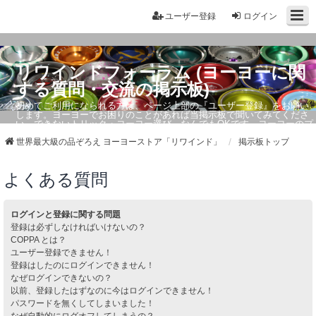
ユーザー登録
ログイン
リワインドフォーラム (ヨーヨーに関
する質問・交流の掲示板)
初めてご利用になられる方は、ページ上部の『ユーザー登録』をお願い
します。ヨーヨーでお困りのことがあれば当掲示板で聞いてみてくださ
い。できないトリック・ヨーヨー選び、なんでもOKです。ヨーヨーのプ
ロもお答えしています。
世界最大級の品ぞろえ ヨーヨーストア「リワインド」
掲示板トップ
よくある質問
ログインと登録に関する問題
登録は必ずしなければいけないの？
COPPA とは？
ユーザー登録できません！
登録はしたのにログインできません！
なぜログインできないの？
以前、登録したはずなのに今はログインできません！
パスワードを無くしてしまいました！
なぜ自動的にログオフしてしまうの？