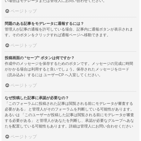
い場合はモデレータまたは管理人にお問い合わせください。
ページトップ
問題のある記事をモデレータに通報するには？
管理人が記事の通報を許可している場合、記事内に通報ボタンが表示されま
す。そのボタンをクリックすれば通報ページへ移動できます。
ページトップ
投稿画面の “セーブ” ボタンは何ですか？
作成中のメッセージを保存するためのボタンです。メッセージの完成に時間
がかかる場合は利用すると良いでしょう。保存されたメッセージをロード
（読み込み）するには ユーザーCP へ入室してください。
ページトップ
なぜ投稿した記事に承認が必要なの？
「このフォーラムに投稿された記事は閲覧される前にモデレータが審査する
必要がある」 と管理人がそのフォーラムを判断している可能性があります。
あるいは 「このユーザーが投稿した記事は閲覧される前にモデレータが審査
する必要がある」 と管理人があなたを判断し、承認が必要なグループへあな
たを配置している可能性もあります。詳細は管理人にお問い合わせください
ページトップ