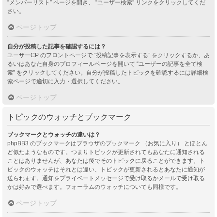
“メンバーリスト” ページを開き、 “ユーザー検索” リンクをクリックしてくだ
さい。
ページトップ
自分が投稿した記事を確認するには？
ユーザーCP のフロントページで “投稿記事を表示する” をクリックするか、あ
るいはあなた自身のプロフィールページを開いて “ユーザーの記事を全て検
索” をクリックしてください。自分が投稿したトピックを確認するには詳細検
索ページで適切に入力・選択してください。
ページトップ
トピックのウォッチとブックマーク
ブックマークとウォッチの違いは？
phpBB3 のブックマークはブラウザのブックマーク （お気に入り） とほとん
ど似たようなものです。つまりトピックが更新されてもあなたに通知される
ことはありませんが、あなたは後でそのトピックに戻ることができます。ト
ピックのウォッチはそれとは違い、トピックが更新されるとあなたに通知が
送られます。通知をプライベートメッセージで受け取るかメールで受け取る
かは好みで選べます。フォーラムのウォッチについても同様です。
ページトップ