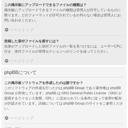
この掲示板にアップロードできるファイルの種類は？
掲示板にアップロードできるファイルの種類は管理人が許可しているものに
限ります。どのフォーマットが許可されているか判らない場合は管理人にお
問い合わせください。
ページトップ
投稿した添付ファイルを探すには？
自身がアップロードした添付ファイルの一覧を見つけるには、ユーザーCPに
行き、添付ファイルの管理セクションへのリンクを辿ってください。
ページトップ
phpBBについて
この掲示板ソフトウェアを作成したのは誰ですか？
このソフトウェアの作成を行ったのは
phpBB Group
であり著作権は phpBB
Group が所有しています。phpBB は GNU General Public License（GNU が
提唱するライセンス形態、GPL） に定められている条件に従って使用や配布
が許諾されています。詳細については phpBB Group のサイトをご参照くださ
い。
ページトップ