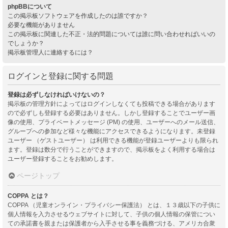
phpBBについて
この掲示板ソフトウェアを作成したのは誰ですか？
必要な機能がありません
この掲示板に関連した不正・法的問題については誰に問い合わせればいいの
でしょうか？
掲示板管理人に連絡するには？
ログインと登録に関する問題
登録は必ずしなければいけないの？
掲示板の管理方針によってはログインしなくても投稿できる場合があります
ので必ずしも登録する必要はありません。しかし登録することでユーザー画
像の使用、プライベートメッセージ (PM) の使用、ユーザーへのメール送信、
グループへの参加など様々な機能にアクセスできるようになります。未登録
ユーザー （ゲストユーザー） は利用できる機能が登録ユーザーよりも限られ
ます。登録は数分で行うことができますので、掲示板をよく利用する場合は
ユーザー登録することをお勧めします。
ページトップ
COPPA とは？
COPPA （児童オンライン・プライバシー保護法） とは、１３歳以下の子供に
個人情報を入力させるウェブサイトに対して、子供の個人情報の保管につい
ての承諾書を親または保護者から入手させる事を義務づける、アメリカ合衆