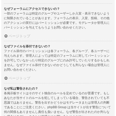
なぜフォーラムにアクセスできないの？
一部のフォーラムは特定のグループやユーザーしか入室・表示できないよう
に制限されていることがあります。フォーラムの表示、入室、投稿、その他
のアクションの実行にはパーミッションが必要です。モデレータか管理人に
パーミッションを与えてもらうようお問い合わせください。
ページトップ
なぜファイルを添付できないの？
ファイル添付のパーミッションは各フォーラム、各グループ、各ユーザーに
与えられます。管理人によっては特定のフォーラムに対してパーミッション
を許可していなかったり特定のグループにのみ許可していたりするかもしれ
ません。なぜファイル添付できないのかどうしても判らない場合は管理人に
お問い合わせください。
ページトップ
なぜ私は警告されたの？
各掲示板サイトはそのサイト独自のルールを定めているのが普通です。もし
あなたが当サイトのルールを犯してしまっている場合、警告されていても不
思議ではありません。警告を出すかどうかはモデレータまたは管理人の判断
であることにご注意ください。phpBB Group は当サイトが出す警告について
何の関係もありませんし責任も負いません。なぜ警告が出されたのか判らな