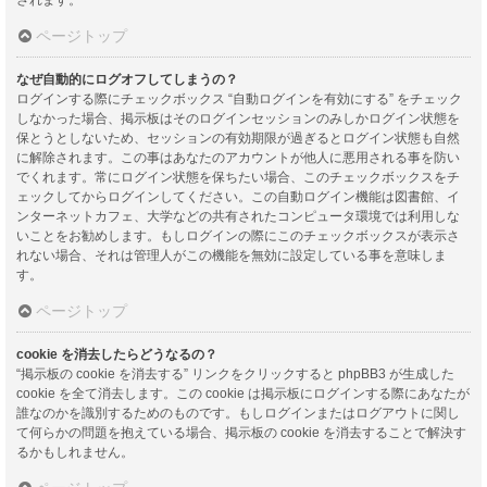
ページトップ
なぜ自動的にログオフしてしまうの？
ログインする際にチェックボックス “自動ログインを有効にする” をチェック
しなかった場合、掲示板はそのログインセッションのみしかログイン状態を
保とうとしないため、セッションの有効期限が過ぎるとログイン状態も自然
に解除されます。この事はあなたのアカウントが他人に悪用される事を防い
でくれます。常にログイン状態を保ちたい場合、このチェックボックスをチ
ェックしてからログインしてください。この自動ログイン機能は図書館、イ
ンターネットカフェ、大学などの共有されたコンピュータ環境では利用しな
いことをお勧めします。もしログインの際にこのチェックボックスが表示さ
れない場合、それは管理人がこの機能を無効に設定している事を意味しま
す。
ページトップ
cookie を消去したらどうなるの？
“掲示板の cookie を消去する” リンクをクリックすると phpBB3 が生成した
cookie を全て消去します。この cookie は掲示板にログインする際にあなたが
誰なのかを識別するためのものです。もしログインまたはログアウトに関し
て何らかの問題を抱えている場合、掲示板の cookie を消去することで解決す
るかもしれません。