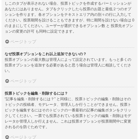
しこのタブが表示されない場合、投票トピックを作成するパーミッションが
あなたにはありません。タブをクリックしたら投票のお題と最低２つのオプ
ションを作ります。各オプションをテキストエリア内の別々の行に入力して
ください。投票期間を設けることもできますが、特に期間を設けない場合は 0
のままにしてください。ユーザーが選択できるオプション数 と 投票先オプシ
ョンの変更の許可 も同時に設定できます。
ページトップ
なぜ投票オプションをこれ以上追加できないの？
投票オプションの最大数は管理人によって設定されています。もっと多くの
投票オプションを追加する必要があると思う場合は管理人に相談してくださ
い。
ページトップ
投票トピックを編集・削除するには？
“記事を編集・削除するには？” と同様に、投票トピックの編集・削除はその
トピックの投稿者、モデレータ、管理人しか行うことができません。投票ト
ピックを編集するにはそのトピックの一番最初の記事の編集ボタンをクリッ
クしてください。一票でも投票されている投票トピックの編集・削除はモデ
レータか管理人しか行えません。これは投票オプションが投票期間中に変更
されるのを防ぐためです。
ページトップ