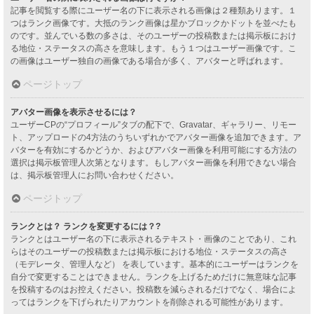
記事を閲覧する際にユーザー名の下に表示される画像は２種類あります。１
つはランク画像です。大抵のランク画像は星かブロックかドットを並べたも
のです。並んでいる数の多さは、そのユーザーの投稿数または掲示板におけ
る地位・ステータスの高さを意味します。もう１つはユーザー画像です。こ
の画像はユーザー独自の画像である場合が多く、アバターと呼ばれます。
ページトップ
アバター画像を表示させるには？
ユーザーCPの“プロフィール”タブの配下で、Gravatar、ギャラリー、リモー
ト、アップロードの4方法のうちいずれかでアバター画像を追加できます。ア
バターを有効にするかどうか、およびアバター画像を利用可能にする方法の
選択は掲示板管理人次第となります。もしアバター画像を利用できない場合
は、掲示板管理人にお問い合わせください。
ページトップ
ランクとは？ ランクを変更するには？?
ランクとはユーザー名の下に表示されるテキスト・画像のことであり、これ
らはそのユーザーの投稿数または掲示板における地位・ステータスの高さ
（モデレータ、管理人など） を表しています。基本的にユーザーはランクを
自分で変更することはできません。ランクを上げるためだけに無意味な記事
を投稿するのはお控えください。投稿数を減らされるだけでなく、場合によ
ってはランクを下げられたりアカウントを削除される可能性があります。