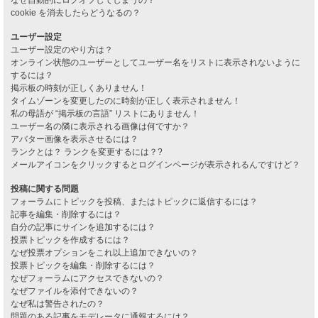
cookie を消去したらどうなるの？
ユーザー設定
ユーザー設定のやり方は？
オンライン状態のユーザーとしてユーザー名をリストに表示されないように
するには？
掲示板の時刻が正しくありません！
タイムゾーンを変更したのに時刻が正しく表示されません！
私の母語が “掲示板の言語” リストにありません！
ユーザー名の隣に表示される画像は何ですか？
アバター画像を表示させるには？
ランクとは？ ランクを変更するには？?
メールアイコンをクリックするとログインページが表示されるんですけど？
投稿に関する問題
フォーラムにトピックを投稿、またはトピックに返信するには？
記事を編集・削除するには？
自分の記事にサインを追加するには？
投票トピックを作成するには？
なぜ投票オプションをこれ以上追加できないの？
投票トピックを編集・削除するには？
なぜフォーラムにアクセスできないの？
なぜファイルを添付できないの？
なぜ私は警告されたの？
問題のある記事をモデレータに通報するには？