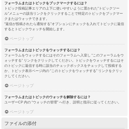
フォーラムまたはトピックをブックマークするには？
トピック投稿記事エリアの上下に使いやすいように置かれた“トピックツー
ル”メニューの該当リンクをクリックすることで特定のトピックをブックマー
クまたはウォッチできます。
“返信が投稿されたら通知する”オプションにチェックを入れてトピックに返信
するとトピックウォッチを開始します。
ページトップ
フォーラムまたはトピックをウォッチするには？
フォーラムをウォッチするにはそのフォーラムへ入室し “このフォーラムをウ
ォッチする” リンクをクリックしてください。トピックをウォッチするにはそ
のトピックに返信する時に該当のチェックボックスをチェックして投稿する
か、トピック表示ページ内の “このトピックをウォッチする” リンクをクリッ
クしてください。
ページトップ
フォーラムまたはトピックのウォッチを解除するには？
ユーザーCP 内の “ウォッチの管理” へ行き、説明と指示に従ってください。
ページトップ
ファイルの添付