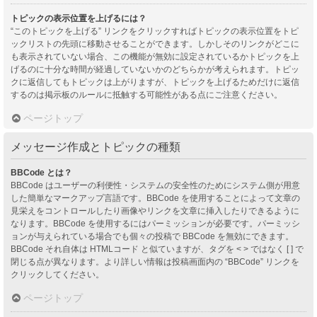
トピックの表示位置を上げるには？
“このトピックを上げる” リンクをクリックすればトピックの表示位置をトピ
ックリストの先頭に移動させることができます。しかしそのリンクがどこに
も表示されていない場合、この機能が無効に設定されているかトピックを上
げるのに十分な時間が経過していないかのどちらかが考えられます。トピッ
クに返信してもトピックは上がりますが、トピックを上げるためだけに返信
するのは掲示板のルールに抵触する可能性がある点にご注意ください。
ページトップ
メッセージ作成とトピックの種類
BBCode とは？
BBCode はユーザーの利便性・システムの安全性のためにシステム側が用意
した簡単なマークアップ言語です。BBCode を使用することによって文章の
見栄えをコントロールしたり画像やリンクを文章に挿入したりできるように
なります。BBCode を使用するにはパーミッションが必要です。パーミッシ
ョンが与えられている場合でも個々の投稿で BBCode を無効にできます。
BBCode それ自体は HTMLコード と似ていますが、タグを < > ではなく [ ] で
閉じる点が異なります。より詳しい情報は投稿画面内の “BBCode” リンクを
クリックしてください。
ページトップ