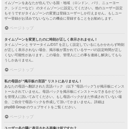
イムゾーンをあなたが住んでいる国・地域 （ロンドン、パリ、ニューヨー
ク、シドニーなど） のタイムゾーンに設定してください。他のユーザー設定
もそうですがタイムゾーンの変更は登録ユーザーしか行えません。もしユー
ザー登録がお済みでないならこの機会に登録することをお勧めします。
ページトップ
タイムゾーンを変更したのに時刻が正しく表示されません！
タイムゾーンと サマータイム/DST を正しく設定しているにもかかわらず時刻
が正しく表示されない場合、掲示板が置かれているサーバの設定時間が正し
くない可能性があります。この場合、管理人にこの事を連絡し解決してもら
うしかありません。
ページトップ
私の母語が “掲示板の言語” リストにありません！
あなたの母語へ翻訳された言語パック （以下 “母語パック”) が掲示板にインス
トールされていません。母語パックを掲示板にインストールできるかどうか
を管理人に訊いてみてください。もし母語パックがまだ作成されていない場
合、ご自分で母語パックを作成して頂いてかまいません。詳細は
phpBB Group
のウェブサイトをご覧ください。
ページトップ
ユーザー名の隣に表示される画像は何ですか？